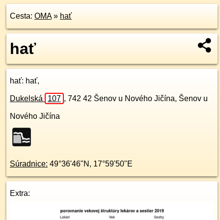
Cesta:
OMA
»
hať
hať
hať
: hať,
Dukelská
107
,
742 42
Šenov u Nového Jičína, Šenov u
Nového Jičína
Súradnice:
49°36'46"N
,
17°59'50"E
Extra: