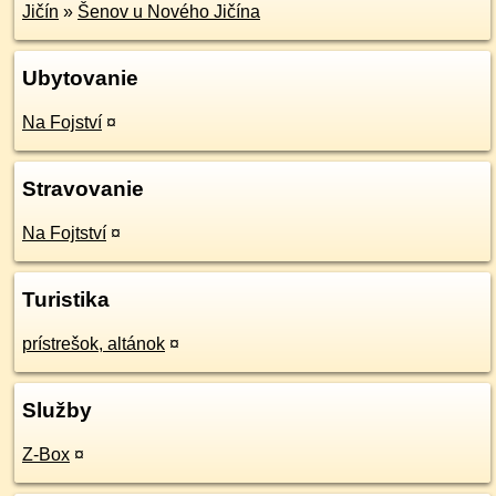
Jičín
»
Šenov u Nového Jičína
Ubytovanie
Na Fojství
¤
Stravovanie
Na Fojtství
¤
Turistika
prístrešok, altánok
¤
Služby
Z-Box
¤