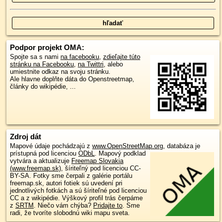
Podpor projekt OMA:
Spojte sa s nami
na facebooku
,
zdieľajte túto
stránku na Facebooku
,
na Twittri
, alebo
umiestnite odkaz na svoju stránku.
Ale hlavne doplňte dáta do Openstreetmap,
články do wikipédie, ...
Zdroj dát
Mapové údaje pochádzajú z
www.OpenStreetMap.org
, databáza je
prístupná pod licenciou
ODbL
.
Mapový podklad
vytvára a aktualizuje
Freemap Slovakia
(www.freemap.sk)
, šíriteľný pod licenciou CC-
BY-SA. Fotky sme čerpali z galérie portálu
freemap.sk, autori fotiek sú uvedení pri
jednotlivých fotkách a sú šíriteľné pod licenciou
CC a z wikipédie. Výškový profil trás čerpáme
z
SRTM
. Niečo vám chýba?
Pridajte to
. Sme
radi, že tvoríte slobodnú wiki mapu sveta.