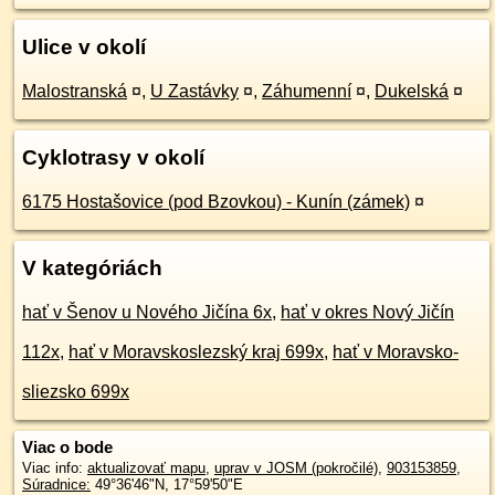
Ulice v okolí
Malostranská
¤
,
U Zastávky
¤
,
Záhumenní
¤
,
Dukelská
¤
Cyklotrasy v okolí
6175 Hostašovice (pod Bzovkou) - Kunín (zámek)
¤
V kategóriách
hať v Šenov u Nového Jičína 6x
,
hať v okres Nový Jičín
112x
,
hať v Moravskoslezský kraj 699x
,
hať v Moravsko-
sliezsko 699x
Viac o bode
Viac info:
aktualizovať mapu
,
uprav v JOSM (pokročilé)
,
903153859
,
Súradnice:
49°36'46"N
,
17°59'50"E