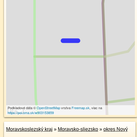
Podkladové dáta ©
OpenStreetMap
vrstva
Freemap.sk
, viac na
10 m
https://poi.oma.sk/w903153859
Moravskoslezský kraj
»
Moravsko-sliezsko
»
okres Nový