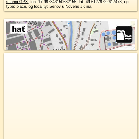
stiahni GPX
, lon: 17.997343150632155, lat: 49.61279722617473, og
type: place, og locality: Šenov u Nového Jičína,