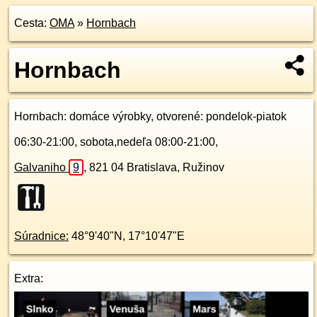
Cesta:
OMA
»
Hornbach
Hornbach
Hornbach
: domáce výrobky, otvorené: pondelok-piatok
06:30-21:00, sobota,nedeľa 08:00-21:00,
Galvaniho
9
,
821 04
Bratislava, Ružinov
Súradnice:
48°9'40"N
,
17°10'47"E
Extra: