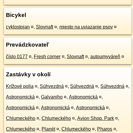
Bicykel
cyklostojan
¤
,
Slovnaft
¤
,
miesto na uviazanie psov
¤
Prevádzkovateľ
číslo 0177
¤
,
Fresh corner
¤
,
Slovnaft
¤
,
autoumyváreň
¤
Zastávky v okolí
Krížové polia
¤
,
Súhvezdná
¤
,
Súhvezdná
¤
,
Súhvezdná
¤
,
Astronomická
¤
,
Galvaniho
¤
,
Astronomická
¤
,
Astronomická
¤
,
Astronomická
¤
,
Astronomická
¤
,
Chlumeckého
¤
,
Chlumeckého
¤
,
Avion Shop. Park
¤
,
Chlumeckého
¤
,
Planét
¤
,
Chlumeckého
¤
,
Pharos
¤
,