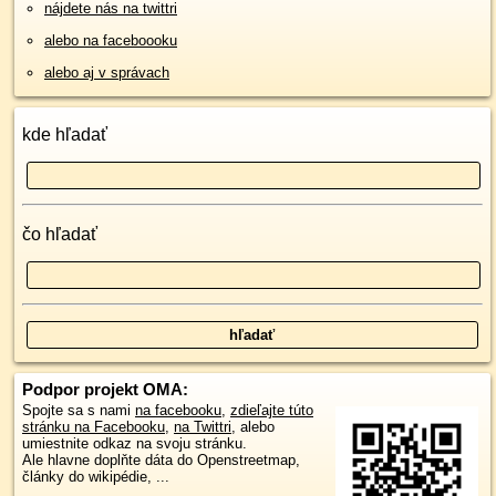
nájdete nás na twittri
alebo na faceboooku
alebo aj v správach
kde hľadať
čo hľadať
Podpor projekt OMA:
Spojte sa s nami
na facebooku
,
zdieľajte túto
stránku na Facebooku
,
na Twittri
, alebo
umiestnite odkaz na svoju stránku.
Ale hlavne doplňte dáta do Openstreetmap,
články do wikipédie, ...