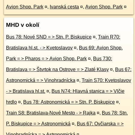
Avion Shop. Park
¤
,
Ivanská cesta
¤
,
Avion Shop. Park
¤
MHD v okolí
Bus 78: Nové SND = > Stn. P. Biskupice
¤
,
Train R70:
Bratislava hl.st. - > Kvetoslavov
¤
,
Bus 69: Avion Shop.
Park = > Pharos = > Avion Shop. Park
¤
,
Bus 730:
Bratislava = > Štvrtok na Ostrove = > Zlaté Klasy
¤
,
Bus 67:
Astronomická = > Vinohradnícka
¤
,
Train S70: Kvetoslavov
- > Bratislava hl.st.
¤
,
Bus N74: Hlavná stanica = > Vlčie
hrdlo
¤
,
Bus 78: Astronomická = > Stn. P. Biskupice
¤
,
Train S8: Bratislava-Nové Mesto - > Rajka
¤
,
Bus 78: Stn.
P. Biskupice = > Astronomická
¤
,
Bus 67: Ovčiarska = >
Vinohradnícka = > Astronomická
¤