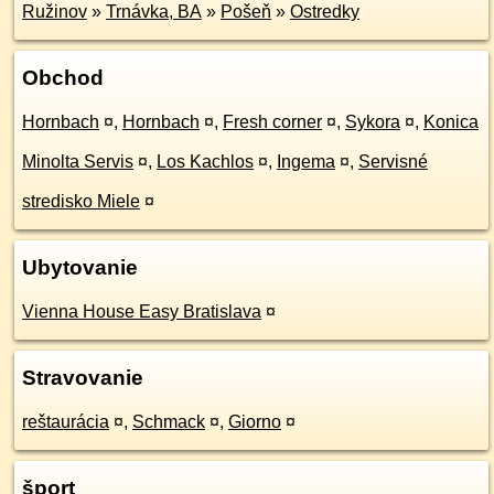
Ružinov
»
Trnávka, BA
»
Pošeň
»
Ostredky
Obchod
Hornbach
¤
,
Hornbach
¤
,
Fresh corner
¤
,
Sykora
¤
,
Konica
Minolta Servis
¤
,
Los Kachlos
¤
,
Ingema
¤
,
Servisné
stredisko Miele
¤
Ubytovanie
Vienna House Easy Bratislava
¤
Stravovanie
reštaurácia
¤
,
Schmack
¤
,
Giorno
¤
šport