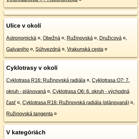
Ulice v okolí
Astronomická
¤
,
Obežná
¤
,
Ružinovská
¤
,
Družicová
¤
,
Galvaniho
¤
,
Súhvezdná
¤
,
Vrakunská cesta
¤
Cyklotrasy v okolí
Cyklotrasa R16: Ružinovská radiála
¤
,
Cyklotrasa O7: 7.
okruh - plánovaná
¤
,
Cyklotrasa O6: 6. okruh - východná
časť
¤
,
Cyklotrasa R16: Ružinovská radiála (plánovaná)
¤
,
Ružinovská tangenta
¤
V kategóriách