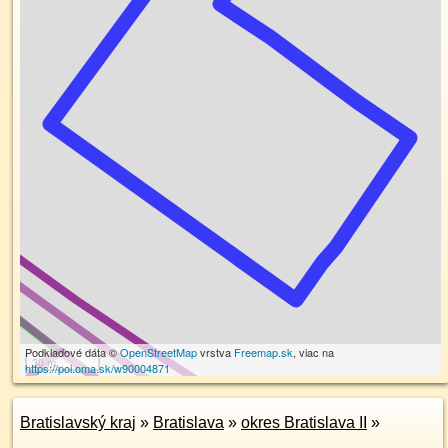
Podkladové dáta ©
OpenStreetMap
vrstva
Freemap.sk
, viac na
30 m
https://poi.oma.sk/w90004871
Bratislavský kraj
»
Bratislava
»
okres Bratislava II
»