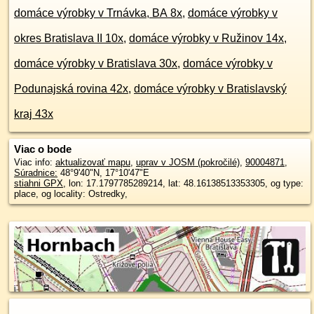
domáce výrobky v Trnávka, BA 8x
,
domáce výrobky v
okres Bratislava II 10x
,
domáce výrobky v Ružinov 14x
,
domáce výrobky v Bratislava 30x
,
domáce výrobky v
Podunajská rovina 42x
,
domáce výrobky v Bratislavský
kraj 43x
Viac o bode
Viac info:
aktualizovať mapu
,
uprav v JOSM (pokročilé)
,
90004871
,
Súradnice:
48°9'40"N
,
17°10'47"E
stiahni GPX
, lon: 17.1797785289214, lat: 48.16138513353305, og type:
place, og locality: Ostredky,