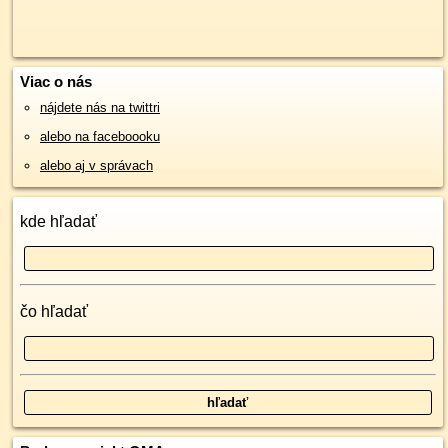
Viac o nás
nájdete nás na twittri
alebo na faceboooku
alebo aj v správach
kde hľadať
čo hľadať