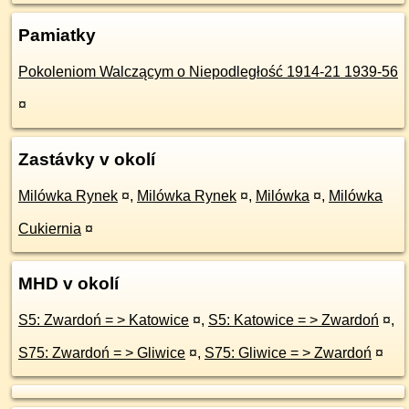
Pamiatky
Pokoleniom Walczącym o Niepodległość 1914-21 1939-56
¤
Zastávky v okolí
Milówka Rynek
¤
,
Milówka Rynek
¤
,
Milówka
¤
,
Milówka
Cukiernia
¤
MHD v okolí
S5: Zwardoń = > Katowice
¤
,
S5: Katowice = > Zwardoń
¤
,
S75: Zwardoń = > Gliwice
¤
,
S75: Gliwice = > Zwardoń
¤