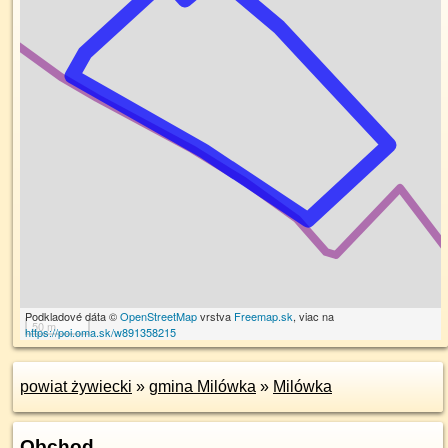
Podkladové dáta ©
OpenStreetMap
vrstva
Freemap.sk
, viac na
50 m
https://poi.oma.sk/w891358215
powiat żywiecki
»
gmina Milówka
»
Milówka
Obchod