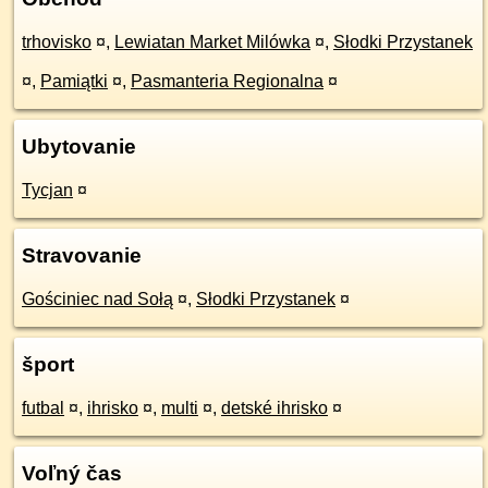
trhovisko
¤
,
Lewiatan Market Milówka
¤
,
Słodki Przystanek
¤
,
Pamiątki
¤
,
Pasmanteria Regionalna
¤
Ubytovanie
Tycjan
¤
Stravovanie
Gościniec nad Sołą
¤
,
Słodki Przystanek
¤
šport
futbal
¤
,
ihrisko
¤
,
multi
¤
,
detské ihrisko
¤
Voľný čas