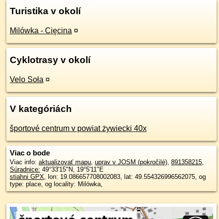
Turistika v okolí
Milówka - Cięcina
¤
Cyklotrasy v okolí
Velo Soła
¤
V kategóriách
športové centrum v powiat żywiecki 40x
Viac o bode
Viac info:
aktualizovať mapu
,
uprav v JOSM (pokročilé)
,
891358215
,
Súradnice:
49°33'15"N
,
19°5'11"E
stiahni GPX
, lon: 19.086657708002083, lat: 49.554326996562075, og
type: place, og locality: Milówka,