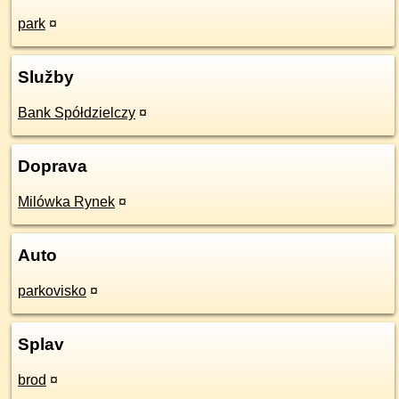
park
¤
Služby
Bank Spółdzielczy
¤
Doprava
Milówka Rynek
¤
Auto
parkovisko
¤
Splav
brod
¤