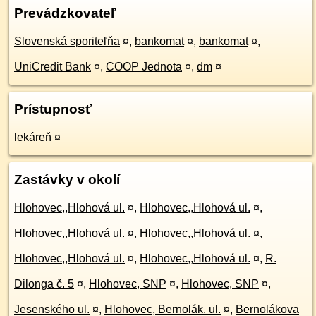
Prevádzkovateľ
Slovenská sporiteľňa
¤
,
bankomat
¤
,
bankomat
¤
,
UniCredit Bank
¤
,
COOP Jednota
¤
,
dm
¤
Prístupnosť
lekáreň
¤
Zastávky v okolí
Hlohovec,,Hlohová ul.
¤
,
Hlohovec,,Hlohová ul.
¤
,
Hlohovec,,Hlohová ul.
¤
,
Hlohovec,,Hlohová ul.
¤
,
Hlohovec,,Hlohová ul.
¤
,
Hlohovec,,Hlohová ul.
¤
,
R.
Dilonga č. 5
¤
,
Hlohovec, SNP
¤
,
Hlohovec, SNP
¤
,
Jesenského ul.
¤
,
Hlohovec, Bernolák. ul.
¤
,
Bernolákova