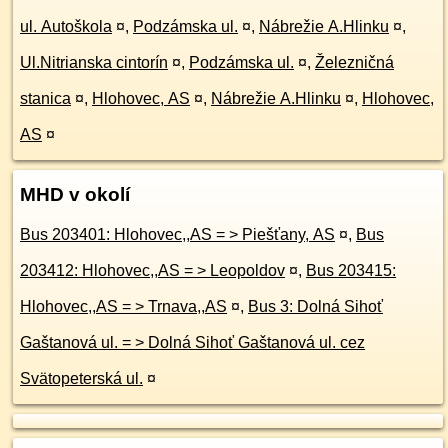
ul. Autoškola
¤
,
Podzámska ul.
¤
,
Nábrežie A.Hlinku
¤
,
Ul.Nitrianska cintorín
¤
,
Podzámska ul.
¤
,
Železničná
stanica
¤
,
Hlohovec, AS
¤
,
Nábrežie A.Hlinku
¤
,
Hlohovec,
AS
¤
MHD v okolí
Bus 203401: Hlohovec,,AS = > Piešťany, AS
¤
,
Bus
203412: Hlohovec,,AS = > Leopoldov
¤
,
Bus 203415:
Hlohovec,,AS = > Trnava,,AS
¤
,
Bus 3: Dolná Sihoť
Gaštanová ul. = > Dolná Sihoť Gaštanová ul. cez
Svätopeterská ul.
¤