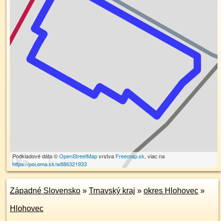
Podkladové dáta ©
OpenStreetMap
vrstva
Freemap.sk
, viac na
30 m
https://poi.oma.sk/w886321933
Západné Slovensko
»
Trnavský kraj
»
okres Hlohovec
»
Hlohovec