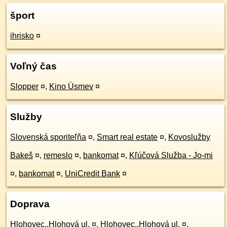
šport
ihrisko
¤
Voľný čas
Slopper
¤
,
Kino Úsmev
¤
Služby
Slovenská sporiteľňa
¤
,
Smart real estate
¤
,
Kovoslužby
Bakeš
¤
,
remeslo
¤
,
bankomat
¤
,
Kľúčová Služba - Jo-mi
¤
,
bankomat
¤
,
UniCredit Bank
¤
Doprava
Hlohovec,,Hlohová ul.
¤
,
Hlohovec,,Hlohová ul.
¤
,