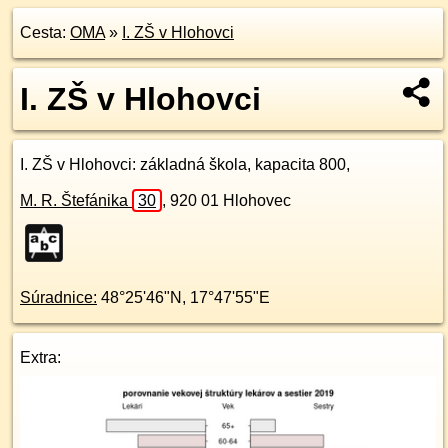
Cesta:
OMA
»
I. ZŠ v Hlohovci
I. ZŠ v Hlohovci
I. ZŠ v Hlohovci
: základná škola, kapacita 800,
M. R. Štefánika
30
,
920 01
Hlohovec
Súradnice:
48°25'46"N
,
17°47'55"E
Extra: