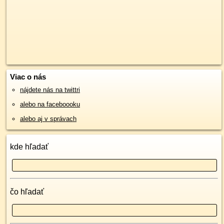
Viac o nás
nájdete nás na twittri
alebo na faceboooku
alebo aj v správach
kde hľadať
čo hľadať