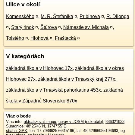
Ulice v okolí
Komenského
¤
,
M. R. Štefánika
¤
,
Pribinova
¤
,
R. Dilonga
¤
,
Starý rínok
¤
,
Štúrova
¤
,
Námestie sv. Michala
¤
,
Tolstého
¤
,
Hlohová
¤
,
Fraštacká
¤
V kategóriách
základná škola v Hlohovec 17x
,
základná škola v okres
Hlohovec 27x
,
základná škola v Trnavský kraj 277x
,
základná škola v Trnavská pahorkatina 453x
,
základná
škola v Západné Slovensko 870x
Viac o bode
Viac info:
aktualizovať mapu
,
uprav v JOSM (pokročilé)
,
886321933
,
Súradnice:
48°25'46"N
,
17°47'55"E
stiahni GPX
, lon: 17.798862576615196, lat: 48.42966085194693, og