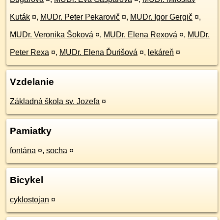
Kuták
¤
,
MUDr. Peter Pekarovič
¤
,
MUDr. Igor Gergič
¤
,
MUDr. Veronika Šoková
¤
,
MUDr. Elena Rexová
¤
,
MUDr.
Peter Rexa
¤
,
MUDr. Elena Ďurišová
¤
,
lekáreň
¤
Vzdelanie
Základná škola sv. Jozefa
¤
Pamiatky
fontána
¤
,
socha
¤
Bicykel
cyklostojan
¤