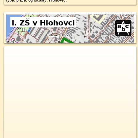
type: place, og locality: Hlohovec,