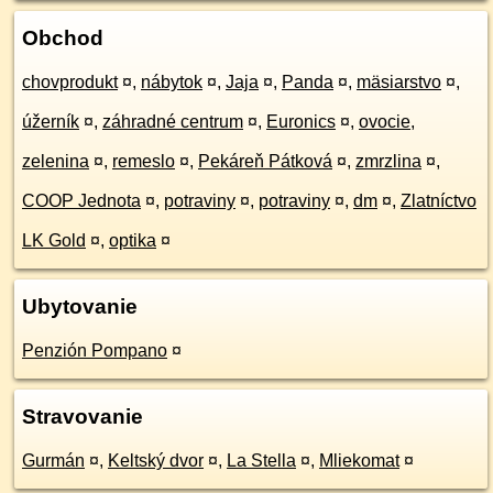
Obchod
chovprodukt
¤
,
nábytok
¤
,
Jaja
¤
,
Panda
¤
,
mäsiarstvo
¤
,
úžerník
¤
,
záhradné centrum
¤
,
Euronics
¤
,
ovocie,
zelenina
¤
,
remeslo
¤
,
Pekáreň Pátková
¤
,
zmrzlina
¤
,
COOP Jednota
¤
,
potraviny
¤
,
potraviny
¤
,
dm
¤
,
Zlatníctvo
LK Gold
¤
,
optika
¤
Ubytovanie
Penzión Pompano
¤
Stravovanie
Gurmán
¤
,
Keltský dvor
¤
,
La Stella
¤
,
Mliekomat
¤