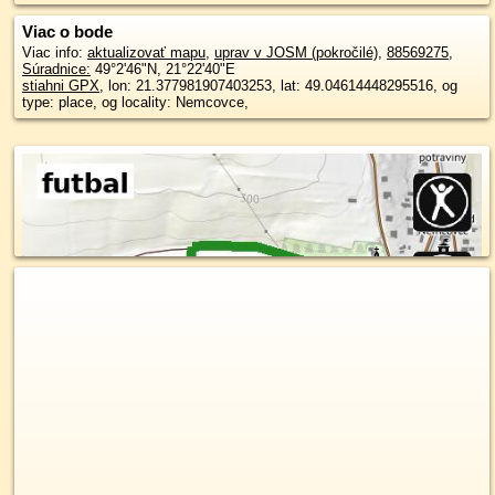
Viac o bode
Viac info:
aktualizovať mapu
,
uprav v JOSM (pokročilé)
,
88569275
,
Súradnice:
49°2'46"N
,
21°22'40"E
stiahni GPX
, lon: 21.377981907403253, lat: 49.04614448295516, og
type: place, og locality: Nemcovce,