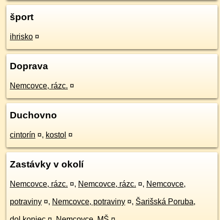
šport
ihrisko
¤
Doprava
Nemcovce, rázc.
¤
Duchovno
cintorín
¤
,
kostol
¤
Zastávky v okolí
Nemcovce, rázc.
¤
,
Nemcovce, rázc.
¤
,
Nemcovce,
potraviny
¤
,
Nemcovce, potraviny
¤
,
Šarišská Poruba,
dol.koniec
¤
,
Nemcovce, MŠ
¤