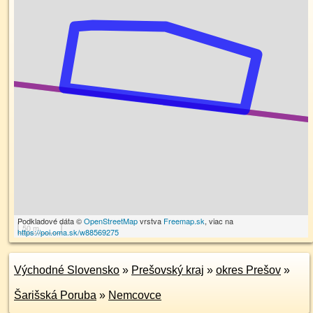
Podkladové dáta ©
OpenStreetMap
vrstva
Freemap.sk
, viac na
50 m
https://poi.oma.sk/w88569275
Východné Slovensko
»
Prešovský kraj
»
okres Prešov
»
Šarišská Poruba
»
Nemcovce