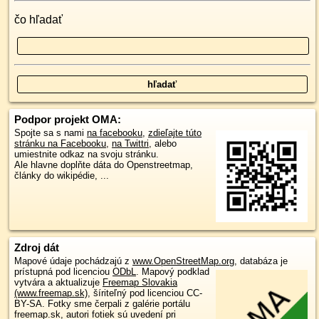
čo hľadať
Podpor projekt OMA:
Spojte sa s nami
na facebooku
,
zdieľajte túto
stránku na Facebooku
,
na Twittri
, alebo
umiestnite odkaz na svoju stránku.
Ale hlavne doplňte dáta do Openstreetmap,
články do wikipédie, ...
Zdroj dát
Mapové údaje pochádzajú z
www.OpenStreetMap.org
, databáza je
prístupná pod licenciou
ODbL
.
Mapový podklad
vytvára a aktualizuje
Freemap Slovakia
(www.freemap.sk)
, šíriteľný pod licenciou CC-
BY-SA. Fotky sme čerpali z galérie portálu
freemap.sk, autori fotiek sú uvedení pri