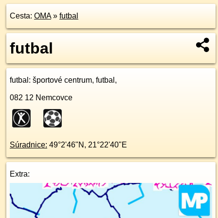
Cesta:
OMA
»
futbal
futbal
futbal
: športové centrum, futbal,
082 12
Nemcovce
Súradnice:
49°2'46"N
,
21°22'40"E
Extra: