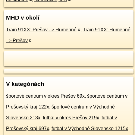
MHD v okolí
Train 91XX: Prešov - > Humenné
¤
,
Train 91XX: Humenné
- > Prešov
¤
V kategóriách
športové centrum v okres Prešov 69x
,
športové centrum v
Prešovský kraj 122x
,
športové centrum v Východné
Slovensko 213x
,
futbal v okres Prešov 219x
,
futbal v
Prešovský kraj 697x
,
futbal v Východné Slovensko 1215x