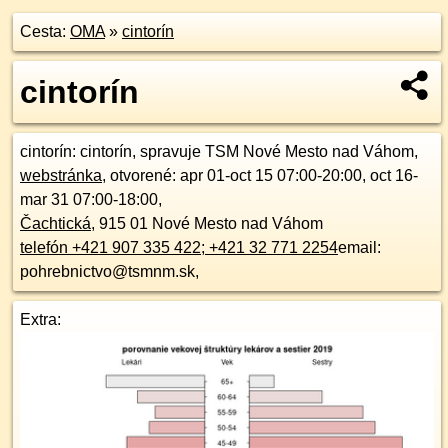
Cesta:
OMA
»
cintorín
cintorín
cintorín
: cintorín, spravuje TSM Nové Mesto nad Váhom,
webstránka
, otvorené: apr 01-oct 15 07:00-20:00, oct 16-
mar 31 07:00-18:00,
Čachtická
,
915 01
Nové Mesto nad Váhom
telefón +421 907 335 422; +421 32 771 2254
email:
pohrebnictvo@tsmnm.sk,
Extra: