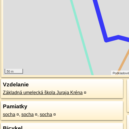
50 m
Podkladové
Vzdelanie
Základná umelecká škola Juraja Kréna
¤
Pamiatky
socha
¤
,
socha
¤
,
socha
¤
Bicykel