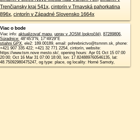
Trenčiansky kraj 541x
,
cintorín v Trnavská pahorkatina
896x
,
cintorín v Západné Slovensko 1664x
Viac o bode
Viac info:
aktualizovať mapu
,
uprav v JOSM (pokročilé)
,
87289806
,
Súradnice:
48°45'3"N
,
17°49'29"E
stiahni GPX
, ele2: 189.00189, email: pohrebnictvo@tsmnm.sk, phone:
+421 907 335 422; +421 32 771 2254, cintorín, website:
https://www.tsm.nove mesto.sk/, opening hours: Apr 01 Oct 15 07:00
20:00; Oct 16 Mar 31 07:00 18:00, lon: 17.824889760546135, lat:
48.75092980475247, og type: place, og locality: Horné Samoty,