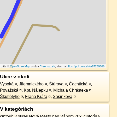
 dáta ©
OpenStreetMap
vrstva
Freemap.sk
, viac na
https://poi.oma.sk/w87289806
Ulice v okolí
Vysoká
¤
,
Jilemnického
¤
,
Štúrova
¤
,
Čachtická
¤
,
Považská
¤
,
Kpt. Nálepku
¤
,
Michala Chrásteka
¤
,
Škultétyho
¤
,
Fraňa Kráľa
¤
,
Sasinkova
¤
V kategóriách
cintorín v okres Nové Mesto nad Váhom 70x
,
cintorín v