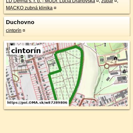
LD Derma s. r. o. - MUDr. Lucia Drahovská
¤
,
zubár
¤
,
MACKO zubná klinika
¤
Duchovno
cintorín
¤