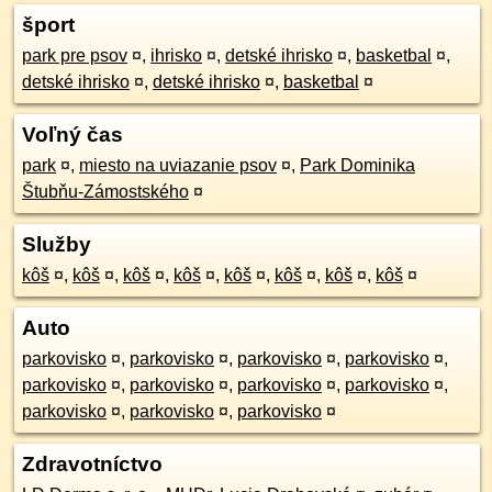
šport
park pre psov
¤
,
ihrisko
¤
,
detské ihrisko
¤
,
basketbal
¤
,
detské ihrisko
¤
,
detské ihrisko
¤
,
basketbal
¤
Voľný čas
park
¤
,
miesto na uviazanie psov
¤
,
Park Dominika
Štubňu-Zámostského
¤
Služby
kôš
¤
,
kôš
¤
,
kôš
¤
,
kôš
¤
,
kôš
¤
,
kôš
¤
,
kôš
¤
,
kôš
¤
Auto
parkovisko
¤
,
parkovisko
¤
,
parkovisko
¤
,
parkovisko
¤
,
parkovisko
¤
,
parkovisko
¤
,
parkovisko
¤
,
parkovisko
¤
,
parkovisko
¤
,
parkovisko
¤
,
parkovisko
¤
Zdravotníctvo