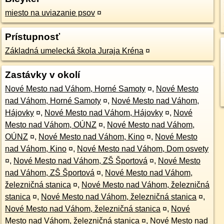
miesto na uviazanie psov
¤
Prístupnosť
Základná umelecká škola Juraja Kréna
¤
Zastávky v okolí
Nové Mesto nad Váhom, Horné Samoty
¤
,
Nové Mesto
nad Váhom, Horné Samoty
¤
,
Nové Mesto nad Váhom,
Hájovky
¤
,
Nové Mesto nad Váhom, Hájovky
¤
,
Nové
Mesto nad Váhom, OÚNZ
¤
,
Nové Mesto nad Váhom,
OÚNZ
¤
,
Nové Mesto nad Váhom, Kino
¤
,
Nové Mesto
nad Váhom, Kino
¤
,
Nové Mesto nad Váhom, Dom osvety
¤
,
Nové Mesto nad Váhom, ZŠ Športová
¤
,
Nové Mesto
nad Váhom, ZŠ Športová
¤
,
Nové Mesto nad Váhom,
železničná stanica
¤
,
Nové Mesto nad Váhom, železničná
stanica
¤
,
Nové Mesto nad Váhom, železničná stanica
¤
,
Nové Mesto nad Váhom, železničná stanica
¤
,
Nové
Mesto nad Váhom, železničná stanica
¤
,
Nové Mesto nad