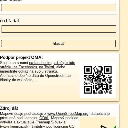
čo hľadať
Podpor projekt OMA:
Spojte sa s nami
na facebooku
,
zdieľajte túto
stránku na Facebooku
,
na Twittri
, alebo
umiestnite odkaz na svoju stránku.
Ale hlavne doplňte dáta do Openstreetmap,
články do wikipédie, ...
Zdroj dát
Mapové údaje pochádzajú z
www.OpenStreetMap.org
, databáza je
prístupná pod licenciou
ODbL
.
Mapový podklad
vytvára a aktualizuje
Freemap Slovakia
(www.freemap.sk)
, šíriteľný pod licenciou CC-