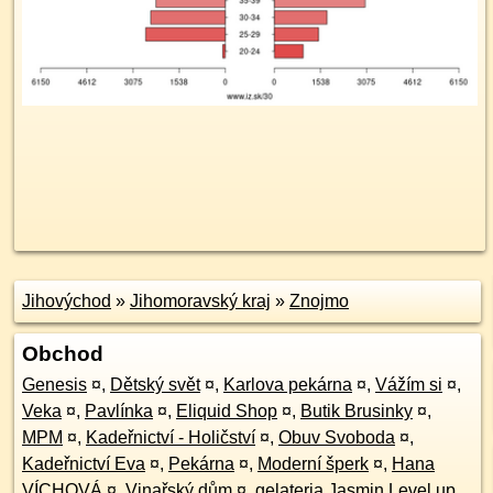
Jihovýchod
»
Jihomoravský kraj
»
Znojmo
Obchod
Genesis
¤
,
Dětský svět
¤
,
Karlova pekárna
¤
,
Vážím si
¤
,
Veka
¤
,
Pavlínka
¤
,
Eliquid Shop
¤
,
Butik Brusinky
¤
,
MPM
¤
,
Kadeřnictví - Holičství
¤
,
Obuv Svoboda
¤
,
Kadeřnictví Eva
¤
,
Pekárna
¤
,
Moderní šperk
¤
,
Hana
VÍCHOVÁ
¤
,
Vinařský dům
¤
,
gelateria Jasmin Level up