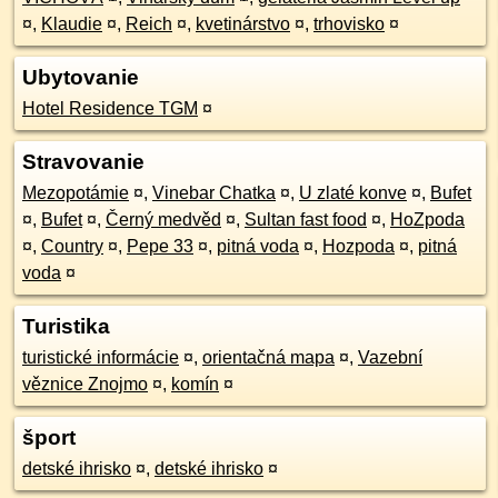
¤
,
Klaudie
¤
,
Reich
¤
,
kvetinárstvo
¤
,
trhovisko
¤
Ubytovanie
Hotel Residence TGM
¤
Stravovanie
Mezopotámie
¤
,
Vinebar Chatka
¤
,
U zlaté konve
¤
,
Bufet
¤
,
Bufet
¤
,
Černý medvěd
¤
,
Sultan fast food
¤
,
HoZpoda
¤
,
Country
¤
,
Pepe 33
¤
,
pitná voda
¤
,
Hozpoda
¤
,
pitná
voda
¤
Turistika
turistické informácie
¤
,
orientačná mapa
¤
,
Vazební
věznice Znojmo
¤
,
komín
¤
šport
detské ihrisko
¤
,
detské ihrisko
¤