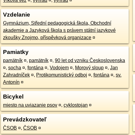
Vlkova věž
¤
,
výhľad
¤
,
výhľad
¤
Vzdelanie
Gymnázium, Střední pedagogická škola, Obchodní
akademie a Jazyková škola s právem státní jazykové
zkoušky Znojmo, příspěvková organizace
¤
Pamiatky
pamätník
¤
,
pamätník
¤
,
90 let od vzniku Československa
¤
,
socha
¤
,
fontána
¤
,
Vodojem
¤
,
Morový sloup
¤
,
Jan
Zahradníček
¤
,
Protikomunistický odboj
¤
,
fontána
¤
,
sv.
Antonín
¤
Bicykel
miesto na uviazanie psov
¤
,
cyklostojan
¤
Prevádzkovateľ
ČSOB
¤
,
ČSOB
¤