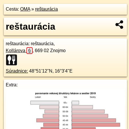
Cesta:
OMA
»
reštaurácia
reštaurácia
reštaurácia
: reštaurácia,
Kollárova
6
,
669 02
Znojmo
Súradnice:
48°51'12"N
,
16°3'4"E
Extra: