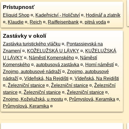
Prístupnosť
Eliquid Shop
¤
,
Kadeřnictví - Holičství
¤
,
Hodinář a zlatník
¤
,
Klaudie
¤
,
Reich
¤
,
Raiffeisenbank
¤
,
pitná voda
¤
Zastávky v okolí
Zastávka turistického vláčku
¤
,
Pontassievská na
Znamení
¤
,
KOŽELUŽSKÁ U LÁVKY
¤
,
KUŽELUŽSKÁ
U LÁVKY
¤
,
Náměstí Komenského
¤
,
Náměstí
Komenského
¤
,
autobusová zastávka
¤
,
Horní náměstí
¤
,
Znojmo, autobusové nádraží
¤
,
Znojmo, autobusové
nádraží
¤
,
Vídeňská, Na Rejdišti
¤
,
Vídeňská, Na Rejdišti
¤
,
Železniční stanice
¤
,
Železniční stanice
¤
,
Železniční
stanice
¤
,
Železniční stanice
¤
,
Železniční stanice
¤
,
Znojmo, Koželužská, u mostu
¤
,
Průmyslová, Keramika
¤
,
Průmyslová, Keramika
¤