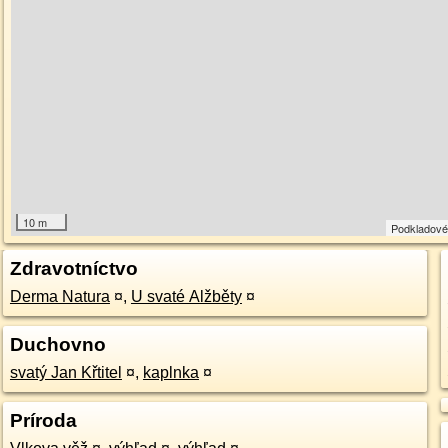
10 m
Podkladové
Zdravotníctvo
Derma Natura
¤
,
U svaté Alžběty
¤
Duchovno
svatý Jan Křtitel
¤
,
kaplnka
¤
Príroda