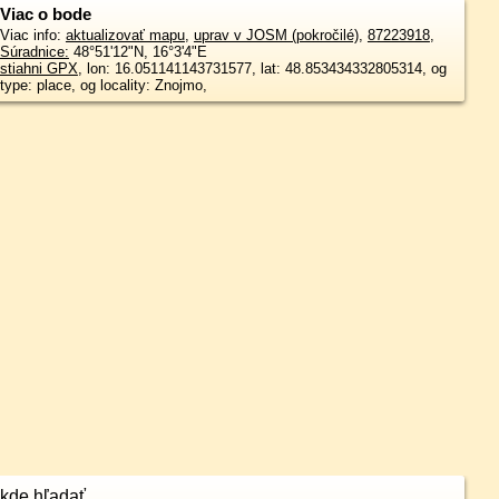
Viac o bode
Viac info:
aktualizovať mapu
,
uprav v JOSM (pokročilé)
,
87223918
,
Súradnice:
48°51'12"N
,
16°3'4"E
stiahni GPX
, lon: 16.051141143731577, lat: 48.853434332805314, og
type: place, og locality: Znojmo,
kde hľadať