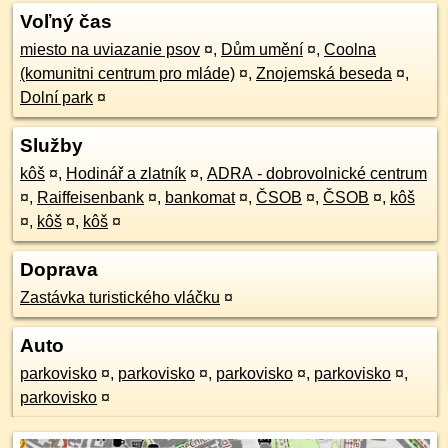
Voľný čas
miesto na uviazanie psov
¤
,
Dům umění
¤
,
Coolna
(komunitni centrum pro mláde)
¤
,
Znojemská beseda
¤
,
Dolní park
¤
Služby
kôš
¤
,
Hodinář a zlatník
¤
,
ADRA - dobrovolnické centrum
¤
,
Raiffeisenbank
¤
,
bankomat
¤
,
ČSOB
¤
,
ČSOB
¤
,
kôš
¤
,
kôš
¤
,
kôš
¤
Doprava
Zastávka turistického vláčku
¤
Auto
parkovisko
¤
,
parkovisko
¤
,
parkovisko
¤
,
parkovisko
¤
,
parkovisko
¤