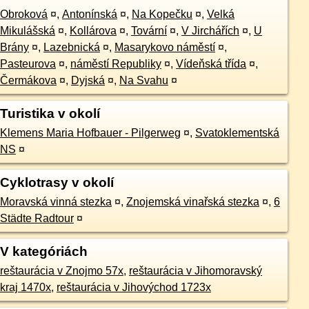
Obroková
¤
,
Antonínská
¤
,
Na Kopečku
¤
,
Velká
Mikulášská
¤
,
Kollárova
¤
,
Tovární
¤
,
V Jirchářích
¤
,
U
Brány
¤
,
Lazebnická
¤
,
Masarykovo náměstí
¤
,
Pasteurova
¤
,
náměstí Republiky
¤
,
Vídeňská třída
¤
,
Čermákova
¤
,
Dyjská
¤
,
Na Svahu
¤
Turistika v okolí
Klemens Maria Hofbauer - Pilgerweg
¤
,
Svatoklementská
NS
¤
Cyklotrasy v okolí
Moravská vinná stezka
¤
,
Znojemská vinařská stezka
¤
,
6
Städte Radtour
¤
V kategóriách
reštaurácia v Znojmo 57x
,
reštaurácia v Jihomoravský
kraj 1470x
,
reštaurácia v Jihovýchod 1723x