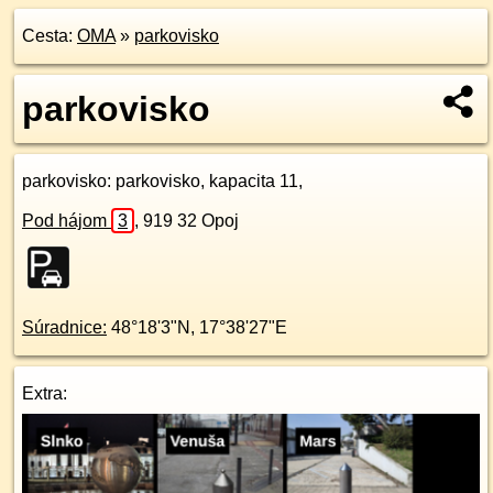
Cesta:
OMA
»
parkovisko
parkovisko
parkovisko
: parkovisko, kapacita 11,
Pod hájom
3
,
919 32
Opoj
Súradnice:
48°18'3"N
,
17°38'27"E
Extra: