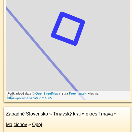
Podkladové dáta ©
OpenStreetMap
vrstva
Freemap.sk
, viac na
10 m
https://poi.oma.sk/w865711865
Západné Slovensko
»
Trnavský kraj
»
okres Trnava
»
Majcichov
»
Opoj