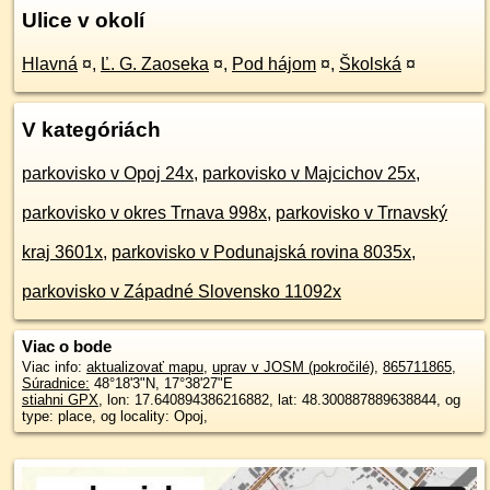
Ulice v okolí
Hlavná
¤
,
Ľ. G. Zaoseka
¤
,
Pod hájom
¤
,
Školská
¤
V kategóriách
parkovisko v Opoj 24x
,
parkovisko v Majcichov 25x
,
parkovisko v okres Trnava 998x
,
parkovisko v Trnavský
kraj 3601x
,
parkovisko v Podunajská rovina 8035x
,
parkovisko v Západné Slovensko 11092x
Viac o bode
Viac info:
aktualizovať mapu
,
uprav v JOSM (pokročilé)
,
865711865
,
Súradnice:
48°18'3"N
,
17°38'27"E
stiahni GPX
, lon: 17.640894386216882, lat: 48.300887889638844, og
type: place, og locality: Opoj,