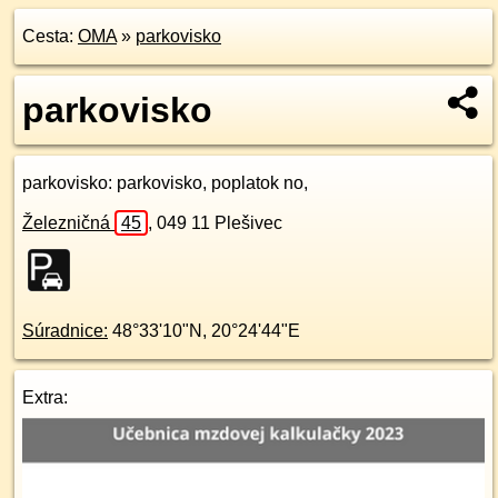
Cesta:
OMA
»
parkovisko
parkovisko
parkovisko
: parkovisko, poplatok no,
Železničná
45
,
049 11
Plešivec
Súradnice:
48°33'10"N
,
20°24'44"E
Extra: