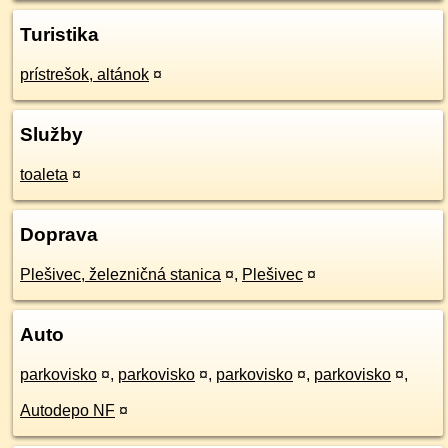
Turistika
prístrešok, altánok
¤
Služby
toaleta
¤
Doprava
Plešivec, železničná stanica
¤
,
Plešivec
¤
Auto
parkovisko
¤
,
parkovisko
¤
,
parkovisko
¤
,
parkovisko
¤
,
Autodepo NF
¤