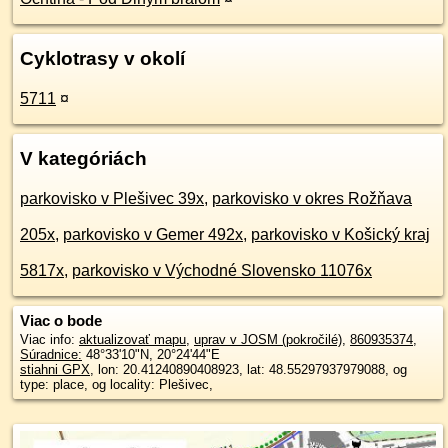
Cyklotrasy v okolí
5711
¤
V kategóriách
parkovisko v Plešivec 39x
,
parkovisko v okres Rožňava
205x
,
parkovisko v Gemer 492x
,
parkovisko v Košický kraj
5817x
,
parkovisko v Východné Slovensko 11076x
Viac o bode
Viac info:
aktualizovať mapu
,
uprav v JOSM (pokročilé)
,
860935374
,
Súradnice:
48°33'10"N
,
20°24'44"E
stiahni GPX
, lon: 20.41240890408923, lat: 48.55297937979088, og
type: place, og locality: Plešivec,