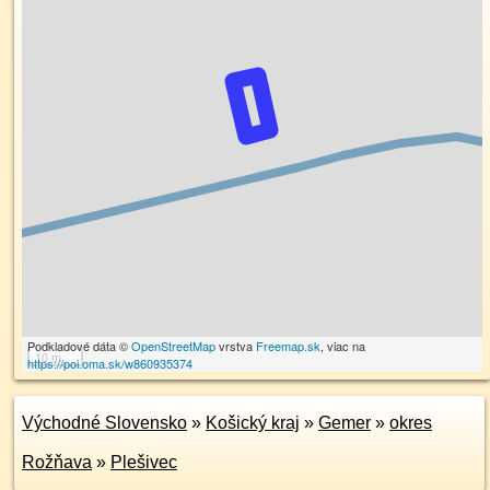
Podkladové dáta ©
OpenStreetMap
vrstva
Freemap.sk
, viac na
10 m
https://poi.oma.sk/w860935374
Východné Slovensko
»
Košický kraj
»
Gemer
»
okres
Rožňava
»
Plešivec