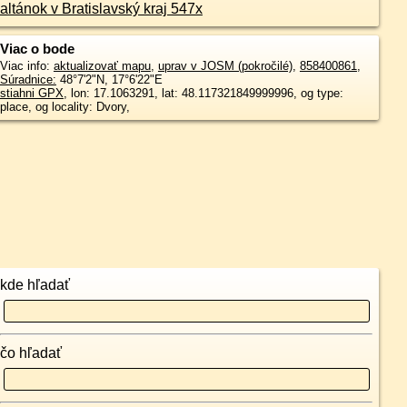
altánok v Bratislavský kraj 547x
Viac o bode
Viac info:
aktualizovať mapu
,
uprav v JOSM (pokročilé)
,
858400861
,
Súradnice:
48°7'2"N
,
17°6'22"E
stiahni GPX
, lon: 17.1063291, lat: 48.117321849999996, og type:
place, og locality: Dvory,
kde hľadať
čo hľadať