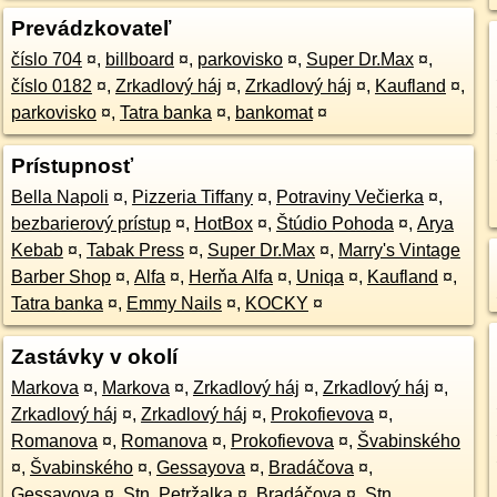
Prevádzkovateľ
číslo 704
¤
,
billboard
¤
,
parkovisko
¤
,
Super Dr.Max
¤
,
číslo 0182
¤
,
Zrkadlový háj
¤
,
Zrkadlový háj
¤
,
Kaufland
¤
,
parkovisko
¤
,
Tatra banka
¤
,
bankomat
¤
Prístupnosť
Bella Napoli
¤
,
Pizzeria Tiffany
¤
,
Potraviny Večierka
¤
,
bezbarierový prístup
¤
,
HotBox
¤
,
Štúdio Pohoda
¤
,
Arya
Kebab
¤
,
Tabak Press
¤
,
Super Dr.Max
¤
,
Marry's Vintage
Barber Shop
¤
,
Alfa
¤
,
Herňa Alfa
¤
,
Uniqa
¤
,
Kaufland
¤
,
Tatra banka
¤
,
Emmy Nails
¤
,
KOCKY
¤
Zastávky v okolí
Markova
¤
,
Markova
¤
,
Zrkadlový háj
¤
,
Zrkadlový háj
¤
,
Zrkadlový háj
¤
,
Zrkadlový háj
¤
,
Prokofievova
¤
,
Romanova
¤
,
Romanova
¤
,
Prokofievova
¤
,
Švabinského
¤
,
Švabinského
¤
,
Gessayova
¤
,
Bradáčova
¤
,
Gessayova
¤
,
Stn. Petržalka
¤
,
Bradáčova
¤
,
Stn.