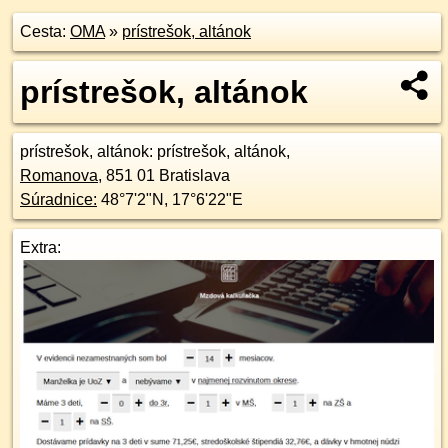
Cesta:
OMA
»
prístrešok, altánok
prístrešok, altánok
prístrešok, altánok
: prístrešok, altánok,
Romanova
,
851 01
Bratislava
Súradnice:
48°7'2"N
,
17°6'22"E
Extra: