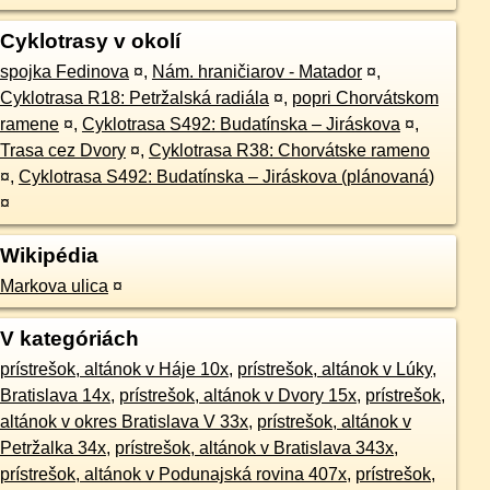
Cyklotrasy v okolí
spojka Fedinova
¤
,
Nám. hraničiarov - Matador
¤
,
Cyklotrasa R18: Petržalská radiála
¤
,
popri Chorvátskom
ramene
¤
,
Cyklotrasa S492: Budatínska – Jiráskova
¤
,
Trasa cez Dvory
¤
,
Cyklotrasa R38: Chorvátske rameno
¤
,
Cyklotrasa S492: Budatínska – Jiráskova (plánovaná)
¤
Wikipédia
Markova ulica
¤
V kategóriách
prístrešok, altánok v Háje 10x
,
prístrešok, altánok v Lúky,
Bratislava 14x
,
prístrešok, altánok v Dvory 15x
,
prístrešok,
altánok v okres Bratislava V 33x
,
prístrešok, altánok v
Petržalka 34x
,
prístrešok, altánok v Bratislava 343x
,
prístrešok, altánok v Podunajská rovina 407x
,
prístrešok,