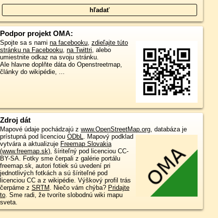
Podpor projekt OMA:
Spojte sa s nami
na facebooku
,
zdieľajte túto
stránku na Facebooku
,
na Twittri
, alebo
umiestnite odkaz na svoju stránku.
Ale hlavne doplňte dáta do Openstreetmap,
články do wikipédie, ...
Zdroj dát
Mapové údaje pochádzajú z
www.OpenStreetMap.org
, databáza je
prístupná pod licenciou
ODbL
.
Mapový podklad
vytvára a aktualizuje
Freemap Slovakia
(www.freemap.sk)
, šíriteľný pod licenciou CC-
BY-SA. Fotky sme čerpali z galérie portálu
freemap.sk, autori fotiek sú uvedení pri
jednotlivých fotkách a sú šíriteľné pod
licenciou CC a z wikipédie. Výškový profil trás
čerpáme z
SRTM
. Niečo vám chýba?
Pridajte
to
. Sme radi, že tvoríte slobodnú wiki mapu
sveta.