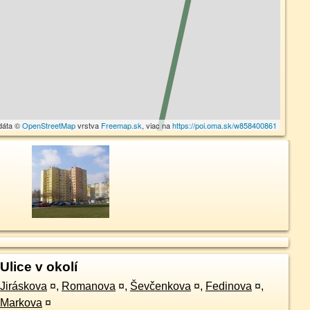
dáta ©
OpenStreetMap
vrstva
Freemap.sk
, viac na
https://poi.oma.sk/w858400861
Ulice v okolí
Jiráskova
¤
,
Romanova
¤
,
Ševčenkova
¤
,
Fedinova
¤
,
Markova
¤