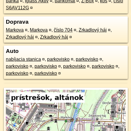
banka
¤
,
Iglass Aktiv
¤
,
bankomat
¤
,
Z-Box
¤
,
kôš
¤
,
číslo
S6AV112G
¤
Doprava
Markova
¤
,
Markova
¤
,
číslo 704
¤
,
Zrkadlový háj
¤
,
Zrkadlový háj
¤
,
Zrkadlový háj
¤
Auto
nabíjacia stanica
¤
,
parkovisko
¤
,
parkovisko
¤
,
parkovisko
¤
,
parkovisko
¤
,
parkovisko
¤
,
parkovisko
¤
,
parkovisko
¤
,
parkovisko
¤