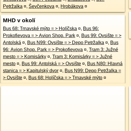
Petržalka
¤
,
Ševčenkova
¤
,
Hrobákova
¤
MHD v okolí
Bus 68: Trnavské mýto = > Holíčska
¤
,
Bus 96:
Prokofievova = > Avion Shop. Park
¤
,
Bus 99: Ovsište = >
Antolská
¤
,
Bus N99: Ovsište = > Depo Petržalka
¤
,
Bus
96: Avion Shop. Park = > Prokofievova
¤
,
Tram 3: Južné
mesto = > Komisárky
¤
,
Tram 3: Komisárky = > Južné
mesto
¤
,
Bus 99: Antolská = > Ovsište
¤
,
Bus N80: Hlavná
stanica = > Kapitulský dvor
¤
,
Bus N99: Depo Petržalka =
> Ovsište
¤
,
Bus 68: Holíčska = > Trnavské mýto
¤