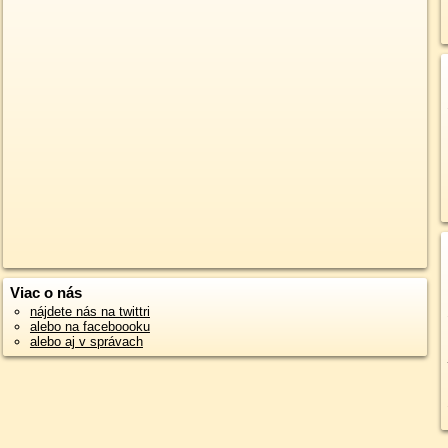
Viac o nás
nájdete nás na twittri
alebo na faceboooku
alebo aj v správach