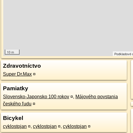
10 m
Podkladové 
Zdravotníctvo
Super Dr.Max
¤
Pamiatky
Slovensko-Japonsko 100 rokov
¤
,
Májového povstania
českého ľudu
¤
Bicykel
cyklostojan
¤
,
cyklostojan
¤
,
cyklostojan
¤