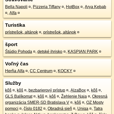
Bella Napoli
¤
,
Pizzeria Tiffany
¤
,
HotBox
¤
,
Arya Kebab
¤
,
Alfa
¤
Turistika
prístrešok, altánok
¤
,
prístrešok, altánok
¤
šport
Štúdio Pohoda
¤
,
detské ihrisko
¤
,
KASPIAN PARK
¤
Voľný čas
Herňa Alfa
¤
,
CC Centrum
¤
,
KOCKY
¤
Služby
kôš
¤
,
kôš
¤
,
bezbarierový prístup
¤
,
AlzaBox
¤
,
kôš
¤
,
GLS Balíkomat
¤
,
kôš
¤
,
kôš
¤
,
Žehlenie Naja
¤
,
Okresná
organizácia SMER-SD Bratislava V
¤
,
kôš
¤
,
OZ Mosty
pomoci
¤
,
číslo 0182
¤
,
Obradná sieň
¤
,
Uniqa
¤
,
Tatra