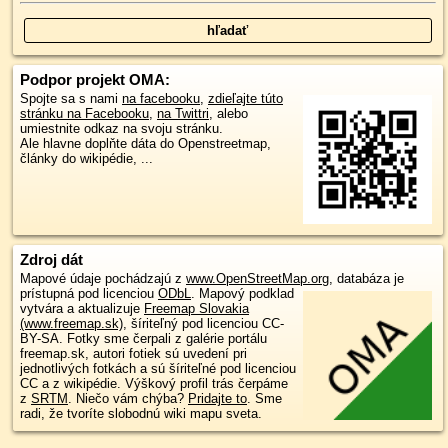
Podpor projekt OMA:
Spojte sa s nami
na facebooku
,
zdieľajte túto
stránku na Facebooku
,
na Twittri
, alebo
umiestnite odkaz na svoju stránku.
Ale hlavne doplňte dáta do Openstreetmap,
články do wikipédie, ...
Zdroj dát
Mapové údaje pochádzajú z
www.OpenStreetMap.org
, databáza je
prístupná pod licenciou
ODbL
.
Mapový podklad
vytvára a aktualizuje
Freemap Slovakia
(www.freemap.sk)
, šíriteľný pod licenciou CC-
BY-SA. Fotky sme čerpali z galérie portálu
freemap.sk, autori fotiek sú uvedení pri
jednotlivých fotkách a sú šíriteľné pod licenciou
CC a z wikipédie. Výškový profil trás čerpáme
z
SRTM
. Niečo vám chýba?
Pridajte to
. Sme
radi, že tvoríte slobodnú wiki mapu sveta.