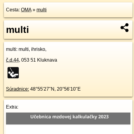
Cesta:
OMA
»
multi
multi
multi
: multi, ihrisko,
č.d.
44
,
053 51
Kluknava
Súradnice:
48°55'27"N
,
20°56'10"E
Extra: