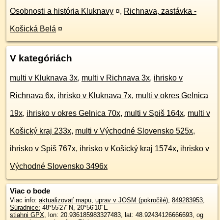
Osobnosti a história Kluknavy
¤
,
Richnava, zastávka -
Košická Belá
¤
V kategóriách
multi v Kluknava 3x
,
multi v Richnava 3x
,
ihrisko v
Richnava 6x
,
ihrisko v Kluknava 7x
,
multi v okres Gelnica
19x
,
ihrisko v okres Gelnica 70x
,
multi v Spiš 164x
,
multi v
Košický kraj 233x
,
multi v Východné Slovensko 525x
,
ihrisko v Spiš 767x
,
ihrisko v Košický kraj 1574x
,
ihrisko v
Východné Slovensko 3496x
Viac o bode
Viac info:
aktualizovať mapu
,
uprav v JOSM (pokročilé)
,
849283953
,
Súradnice:
48°55'27"N
,
20°56'10"E
stiahni GPX
, lon: 20.936185983327483, lat: 48.92434126666693, og