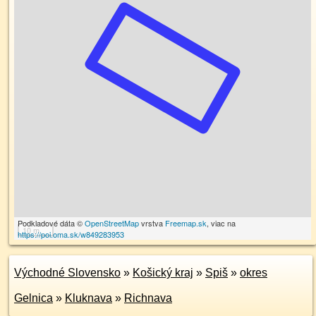
Podkladové dáta ©
OpenStreetMap
vrstva
Freemap.sk
, viac na
10 m
https://poi.oma.sk/w849283953
Východné Slovensko
»
Košický kraj
»
Spiš
»
okres
Gelnica
»
Kluknava
»
Richnava