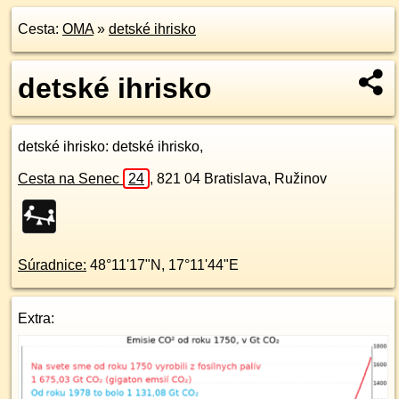
Cesta:
OMA
»
detské ihrisko
detské ihrisko
detské ihrisko
: detské ihrisko,
Cesta na Senec
24
,
821 04
Bratislava, Ružinov
Súradnice:
48°11'17"N
,
17°11'44"E
Extra: