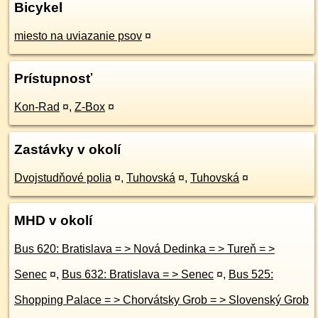
Bicykel
miesto na uviazanie psov
¤
Prístupnosť
Kon-Rad
¤
,
Z-Box
¤
Zastávky v okolí
Dvojstudňové polia
¤
,
Tuhovská
¤
,
Tuhovská
¤
MHD v okolí
Bus 620: Bratislava = > Nová Dedinka = > Tureň = >
Senec
¤
,
Bus 632: Bratislava = > Senec
¤
,
Bus 525:
Shopping Palace = > Chorvátsky Grob = > Slovenský Grob