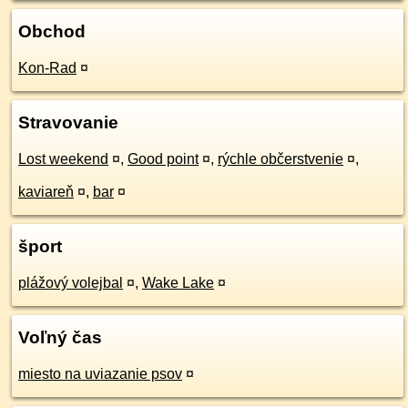
Obchod
Kon-Rad
¤
Stravovanie
Lost weekend
¤
,
Good point
¤
,
rýchle občerstvenie
¤
,
kaviareň
¤
,
bar
¤
šport
plážový volejbal
¤
,
Wake Lake
¤
Voľný čas
miesto na uviazanie psov
¤