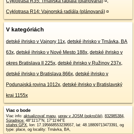
Cyklotrasa R35: Trnávska radiála (plánovaná)
¤
,
Cyklotrasa R14: Vajnorská radiála (plánovaná)
¤
V kategóriách
detské ihrisko v Vajnory 11x
,
detské ihrisko v Trnávka, BA
63x
,
detské ihrisko v Nové Mesto 188x
,
detské ihrisko v
okres Bratislava II 225x
,
detské ihrisko v Ružinov 237x
,
detské ihrisko v Bratislava 866x
,
detské ihrisko v
Podunajská rovina 1012x
,
detské ihrisko v Bratislavský
kraj 1155x
Viac o bode
Viac info:
aktualizovať mapu
,
uprav v JOSM (pokročilé)
,
832985384
,
Súradnice:
48°11'17"N
,
17°11'44"E
stiahni GPX
, lon: 17.195668553239557, lat: 48.18809713473391, og
type: place, og locality: Trnávka, BA,