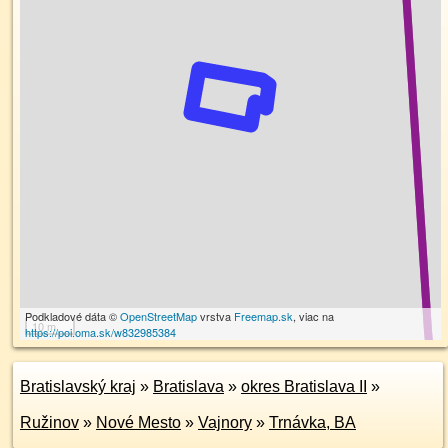
Podkladové dáta ©
OpenStreetMap
vrstva
Freemap.sk
, viac na
10 m
https://poi.oma.sk/w832985384
Bratislavský kraj
»
Bratislava
»
okres Bratislava II
»
Ružinov
»
Nové Mesto
»
Vajnory
»
Trnávka, BA