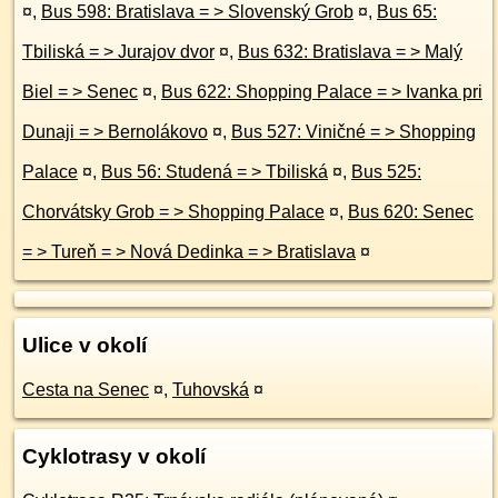
¤
,
Bus 598: Bratislava = > Slovenský Grob
¤
,
Bus 65:
Tbiliská = > Jurajov dvor
¤
,
Bus 632: Bratislava = > Malý
Biel = > Senec
¤
,
Bus 622: Shopping Palace = > Ivanka pri
Dunaji = > Bernolákovo
¤
,
Bus 527: Viničné = > Shopping
Palace
¤
,
Bus 56: Studená = > Tbiliská
¤
,
Bus 525:
Chorvátsky Grob = > Shopping Palace
¤
,
Bus 620: Senec
= > Tureň = > Nová Dedinka = > Bratislava
¤
Ulice v okolí
Cesta na Senec
¤
,
Tuhovská
¤
Cyklotrasy v okolí