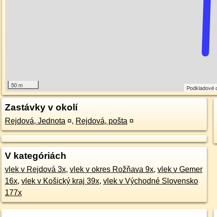
50 m
Podkladové 
Zastávky v okolí
Rejdová, Jednota
¤
,
Rejdová, pošta
¤
V kategóriách
vlek v Rejdová 3x
,
vlek v okres Rožňava 9x
,
vlek v Gemer
16x
,
vlek v Košický kraj 39x
,
vlek v Východné Slovensko
177x