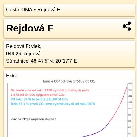
Cesta:
OMA
»
Rejdová F
Rejdová F
Rejdová F
: vlek,
049 26
Rejdová
Súradnice:
48°47'5"N
,
20°17'7"E
Extra: