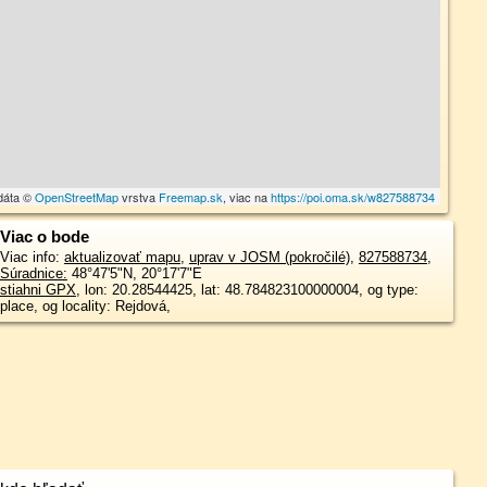
dáta ©
OpenStreetMap
vrstva
Freemap.sk
, viac na
https://poi.oma.sk/w827588734
Viac o bode
Viac info:
aktualizovať mapu
,
uprav v JOSM (pokročilé)
,
827588734
,
Súradnice:
48°47'5"N
,
20°17'7"E
stiahni GPX
, lon: 20.28544425, lat: 48.784823100000004, og type:
place, og locality: Rejdová,