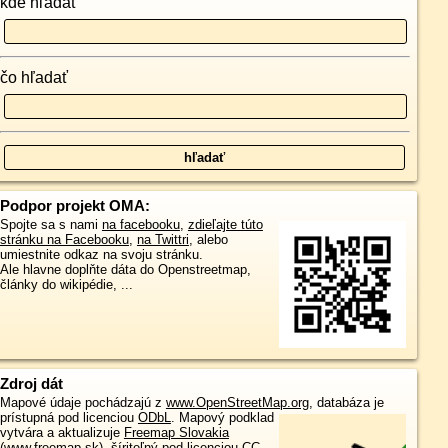
kde hľadať
čo hľadať
Podpor projekt OMA:
Spojte sa s nami
na facebooku
,
zdieľajte túto
stránku na Facebooku
,
na Twittri
, alebo
umiestnite odkaz na svoju stránku.
Ale hlavne doplňte dáta do Openstreetmap,
články do wikipédie, ...
Zdroj dát
Mapové údaje pochádzajú z
www.OpenStreetMap.org
, databáza je
prístupná pod licenciou
ODbL
.
Mapový podklad
vytvára a aktualizuje
Freemap Slovakia
(www.freemap.sk)
, šíriteľný pod licenciou CC-