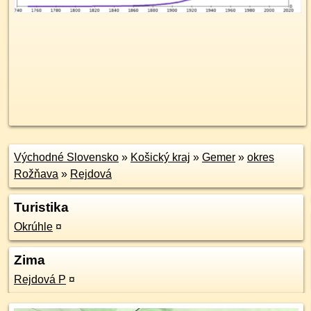
Východné Slovensko
»
Košický kraj
»
Gemer
»
okres
Rožňava
»
Rejdová
Turistika
Okrúhle
¤
Zima
Rejdová P
¤