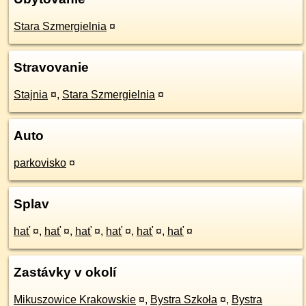
Stara Szmergielnia
¤
Stravovanie
Stajnia
¤
,
Stara Szmergielnia
¤
Auto
parkovisko
¤
Splav
hať
¤
,
hať
¤
,
hať
¤
,
hať
¤
,
hať
¤
,
hať
¤
Zastávky v okolí
Mikuszowice Krakowskie
¤
,
Bystra Szkoła
¤
,
Bystra