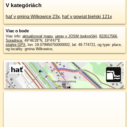
V kategóriách
hať v gmina Wilkowice 23x
,
hať v powiat bielski 121x
Viac o bode
Viac info:
aktualizovať mapu
,
uprav v JOSM (pokročilé)
,
822617566
,
Súradnice:
49°46'28"N
,
19°4'47"E
stiahni GPX
, lon: 19.079950750000002, lat: 49.774721, og type: place,
og locality: gmina Wilkowice,