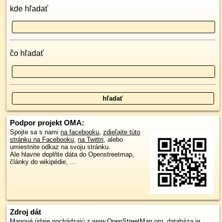
kde hľadať
čo hľadať
Podpor projekt OMA:
Spojte sa s nami
na facebooku
,
zdieľajte túto
stránku na Facebooku
,
na Twittri
, alebo
umiestnite odkaz na svoju stránku.
Ale hlavne doplňte dáta do Openstreetmap,
články do wikipédie, ...
Zdroj dát
Mapové údaje pochádzajú z
www.OpenStreetMap.org
, databáza je