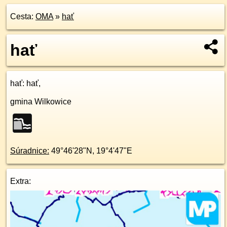
Cesta:
OMA
»
hať
hať
hať
: hať,
gmina Wilkowice
Súradnice:
49°46'28"N
,
19°4'47"E
Extra: