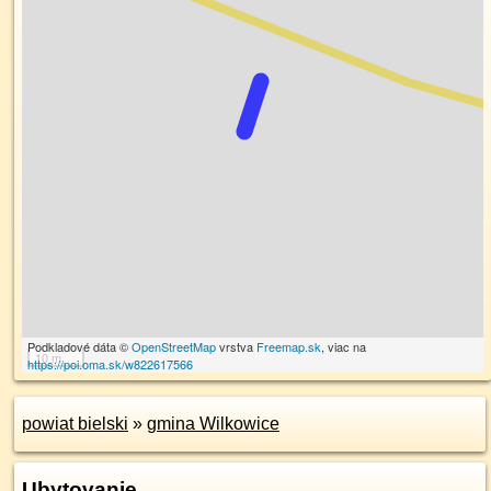
Podkladové dáta ©
OpenStreetMap
vrstva
Freemap.sk
, viac na
10 m
https://poi.oma.sk/w822617566
powiat bielski
»
gmina Wilkowice
Ubytovanie