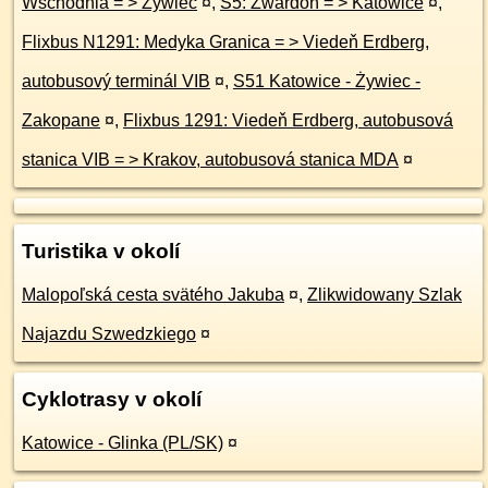
Wschodnia = > Żywiec
¤
,
S5: Zwardoń = > Katowice
¤
,
Flixbus N1291: Medyka Granica = > Viedeň Erdberg,
autobusový terminál VIB
¤
,
S51 Katowice - Żywiec -
Zakopane
¤
,
Flixbus 1291: Viedeň Erdberg, autobusová
stanica VIB = > Krakov, autobusová stanica MDA
¤
Turistika v okolí
Malopoľská cesta svätého Jakuba
¤
,
Zlikwidowany Szlak
Najazdu Szwedzkiego
¤
Cyklotrasy v okolí
Katowice - Glinka (PL/SK)
¤