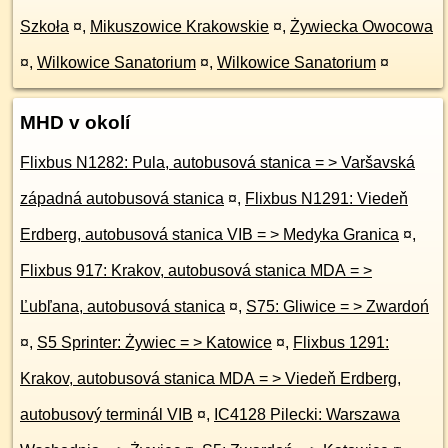
Szkoła
¤
,
Mikuszowice Krakowskie
¤
,
Żywiecka Owocowa
¤
,
Wilkowice Sanatorium
¤
,
Wilkowice Sanatorium
¤
MHD v okolí
Flixbus N1282: Pula, autobusová stanica = > Varšavská
západná autobusová stanica
¤
,
Flixbus N1291: Viedeň
Erdberg, autobusová stanica VIB = > Medyka Granica
¤
,
Flixbus 917: Krakov, autobusová stanica MDA = >
Ľubľana, autobusová stanica
¤
,
S75: Gliwice = > Zwardoń
¤
,
S5 Sprinter: Żywiec = > Katowice
¤
,
Flixbus 1291:
Krakov, autobusová stanica MDA = > Viedeň Erdberg,
autobusový terminál VIB
¤
,
IC4128 Pilecki: Warszawa