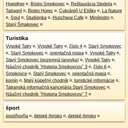
Hoepfner
¤
,
Bistro Smokovec
¤
,
Reštaurácia Stodola
¤
,
Tatragril
¤
,
Bistro Horec
¤
,
Cukráreň U Elišky
¤
,
La Nature
¤
,
Soul
¤
,
Studienka
¤
,
Huschwai Cafe
¤
,
Minibistro
¤
,
Starý Šmakovec
¤
Turistika
Vysoké Tatry
¤
,
Vysoké Tatry
¤
,
číslo 4
¤
,
Starý Smokovec
¤
,
Starý Smokovec
¤
,
orientačná mapa
¤
,
Vysoké Tatry
¤
,
Starý Smokovec (pozemná lanovka)
¤
,
Vysoké Tatry
¤
,
Náučný chodník "Historia Smokovcov" 3
¤
,
číslo 6
¤
,
Smokovce
¤
,
Starý Smokovec
¤
,
orientačná mapa
¤
,
komín
¤
,
Malý kúpeľný chodník
¤
,
turistické informácie
¤
,
Tatranská informačná kancelária Starý Smokovec
¤
,
Náučný chodník "Historia Smokovcov" 7
¤
šport
posilňovňa
¤
,
detské ihrisko
¤
,
detské ihrisko
¤