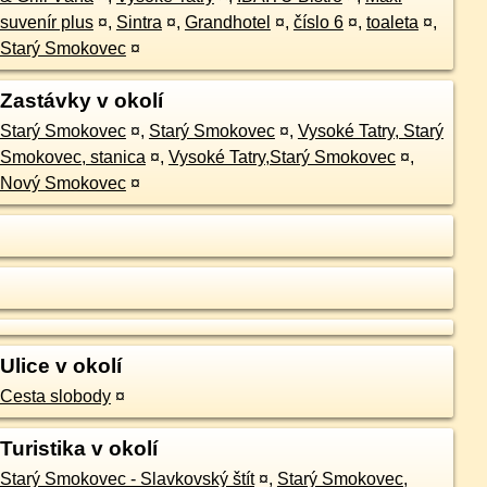
suvenír plus
¤
,
Sintra
¤
,
Grandhotel
¤
,
číslo 6
¤
,
toaleta
¤
,
Starý Smokovec
¤
Zastávky v okolí
Starý Smokovec
¤
,
Starý Smokovec
¤
,
Vysoké Tatry, Starý
Smokovec, stanica
¤
,
Vysoké Tatry,Starý Smokovec
¤
,
Nový Smokovec
¤
Ulice v okolí
Cesta slobody
¤
Turistika v okolí
Starý Smokovec - Slavkovský štít
¤
,
Starý Smokovec,