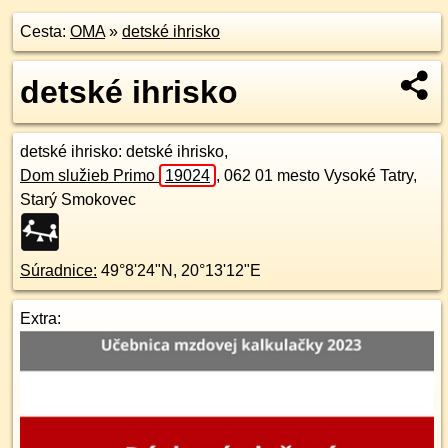
Cesta:
OMA
»
detské ihrisko
detské ihrisko
detské ihrisko
: detské ihrisko,
Dom služieb Primo
19024
,
062 01
mesto Vysoké Tatry,
Starý Smokovec
Súradnice:
49°8'24"N
,
20°13'12"E
Extra: