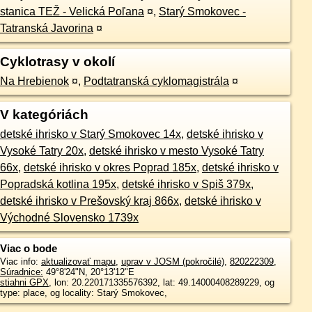
stanica TEŽ - Velická Poľana
¤
,
Starý Smokovec -
Tatranská Javorina
¤
Cyklotrasy v okolí
Na Hrebienok
¤
,
Podtatranská cyklomagistrála
¤
V kategóriách
detské ihrisko v Starý Smokovec 14x
,
detské ihrisko v
Vysoké Tatry 20x
,
detské ihrisko v mesto Vysoké Tatry
66x
,
detské ihrisko v okres Poprad 185x
,
detské ihrisko v
Popradská kotlina 195x
,
detské ihrisko v Spiš 379x
,
detské ihrisko v Prešovský kraj 866x
,
detské ihrisko v
Východné Slovensko 1739x
Viac o bode
Viac info:
aktualizovať mapu
,
uprav v JOSM (pokročilé)
,
820222309
,
Súradnice:
49°8'24"N
,
20°13'12"E
stiahni GPX
, lon: 20.220171335576392, lat: 49.14000408289229, og
type: place, og locality: Starý Smokovec,