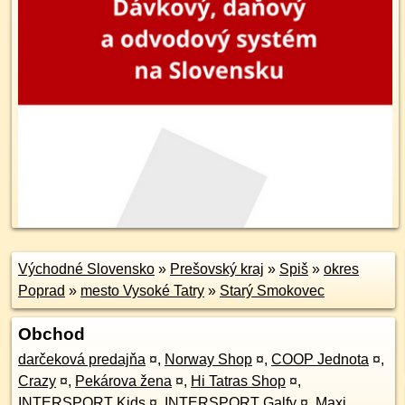
Východné Slovensko
»
Prešovský kraj
»
Spiš
»
okres
Poprad
»
mesto Vysoké Tatry
»
Starý Smokovec
Obchod
darčeková predajňa
¤
,
Norway Shop
¤
,
COOP Jednota
¤
,
Crazy
¤
,
Pekárova žena
¤
,
Hi Tatras Shop
¤
,
INTERSPORT Kids
¤
,
INTERSPORT Galfy
¤
,
Maxi