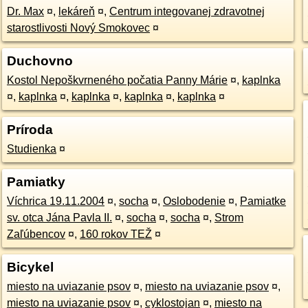
Dr. Max
¤
,
lekáreň
¤
,
Centrum integovanej zdravotnej
starostlivosti Nový Smokovec
¤
Duchovno
Kostol Nepoškvrneného počatia Panny Márie
¤
,
kaplnka
¤
,
kaplnka
¤
,
kaplnka
¤
,
kaplnka
¤
,
kaplnka
¤
Príroda
Studienka
¤
Pamiatky
Víchrica 19.11.2004
¤
,
socha
¤
,
Oslobodenie
¤
,
Pamiatke
sv. otca Jána Pavla II.
¤
,
socha
¤
,
socha
¤
,
Strom
Zaľúbencov
¤
,
160 rokov TEŽ
¤
Bicykel
miesto na uviazanie psov
¤
,
miesto na uviazanie psov
¤
,
miesto na uviazanie psov
¤
,
cyklostojan
¤
,
miesto na