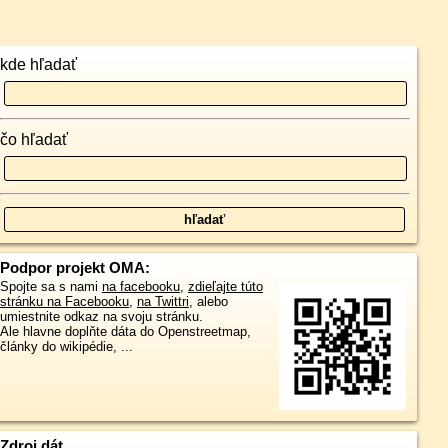
kde hľadať
čo hľadať
Podpor projekt OMA:
Spojte sa s nami
na facebooku
,
zdieľajte túto
stránku na Facebooku
,
na Twittri
, alebo
umiestnite odkaz na svoju stránku.
Ale hlavne doplňte dáta do Openstreetmap,
články do wikipédie, ...
Zdroj dát