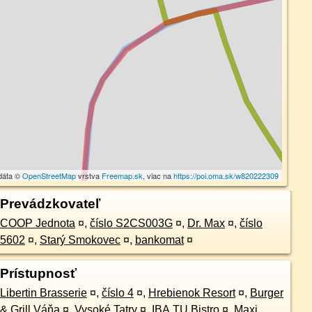
dáta ©
OpenStreetMap
vrstva
Freemap.sk
, viac na
https://poi.oma.sk/w820222309
Prevádzkovateľ
COOP Jednota
¤
,
číslo S2CS003G
¤
,
Dr. Max
¤
,
číslo
5602
¤
,
Starý Smokovec
¤
,
bankomat
¤
Prístupnosť
Libertin Brasserie
¤
,
číslo 4
¤
,
Hrebienok Resort
¤
,
Burger
& Grill Váňa
¤
,
Vysoké Tatry
¤
,
IBA.TU Bistro
¤
,
Maxi