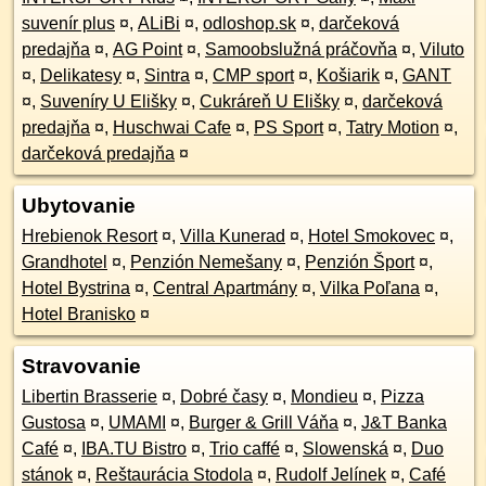
suvenír plus
¤
,
ALiBi
¤
,
odloshop.sk
¤
,
darčeková
predajňa
¤
,
AG Point
¤
,
Samoobslužná práčovňa
¤
,
Viluto
¤
,
Delikatesy
¤
,
Sintra
¤
,
CMP sport
¤
,
Košiarik
¤
,
GANT
¤
,
Suveníry U Elišky
¤
,
Cukráreň U Elišky
¤
,
darčeková
predajňa
¤
,
Huschwai Cafe
¤
,
PS Sport
¤
,
Tatry Motion
¤
,
darčeková predajňa
¤
Ubytovanie
Hrebienok Resort
¤
,
Villa Kunerad
¤
,
Hotel Smokovec
¤
,
Grandhotel
¤
,
Penzión Nemešany
¤
,
Penzión Šport
¤
,
Hotel Bystrina
¤
,
Central Apartmány
¤
,
Vilka Poľana
¤
,
Hotel Branisko
¤
Stravovanie
Libertin Brasserie
¤
,
Dobré časy
¤
,
Mondieu
¤
,
Pizza
Gustosa
¤
,
UMAMI
¤
,
Burger & Grill Váňa
¤
,
J&T Banka
Café
¤
,
IBA.TU Bistro
¤
,
Trio caffé
¤
,
Slowenská
¤
,
Duo
stánok
¤
,
Reštaurácia Stodola
¤
,
Rudolf Jelínek
¤
,
Café