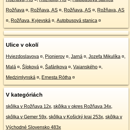
Rožňava
¤
,
Rožňava, AS
¤
,
Rožňava, AS
¤
,
Rožňava, AS
¤
,
Rožňava, Kyjevská
¤
,
Autobusová stanica
¤
Ulice v okolí
Hviezdoslavova
¤
,
Pionierov
¤
,
Jarná
¤
,
Jozefa Mikulíka
¤
,
Malá
¤
,
Šípková
¤
,
Šafárikova
¤
,
Vajanského
¤
,
Medzimlynská
¤
,
Ernesta Rótha
¤
V kategóriách
skôlka v Rožňava 12x
,
skôlka v okres Rožňava 34x
,
skôlka v Gemer 59x
,
skôlka v Košický kraj 253x
,
skôlka v
Východné Slovensko 483x