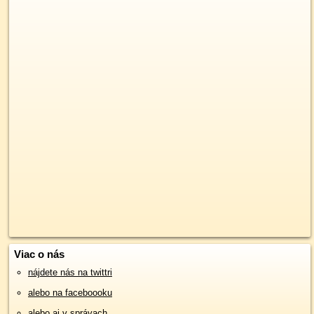
Viac o nás
nájdete nás na twittri
alebo na faceboooku
alebo aj v správach