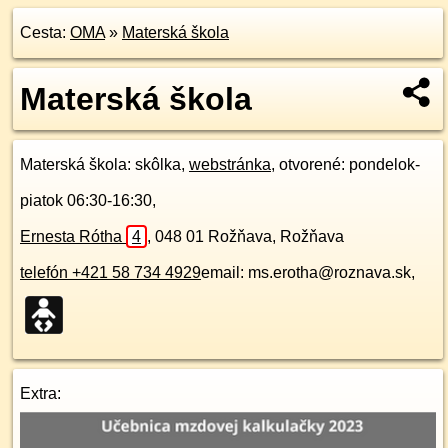
Cesta:
OMA
»
Materská škola
Materská škola
Materská škola
: skôlka,
webstránka
, otvorené: pondelok-
piatok 06:30-16:30,
Ernesta Rótha
4
,
048 01
Rožňava, Rožňava
telefón +421 58 734 4929
email: ms.erotha@roznava.sk,
Extra: