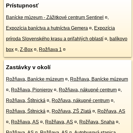
Prístupnosť
Banícke múzeum - Zážitkové centrum Sentinel
¤
,
Expozícia baníctva a hutníctva Gemera
¤
,
Expozícia
príroda Slovenského krasu a priľahlých oblastí
¤
,
balíkovo
box
¤
,
Z-Box
¤
,
Rožňava 1
¤
Zastávky v okolí
Rožňava, Banícke múzeum
¤
,
Rožňava, Banícke múzeum
¤
,
Rožňava, Pionierov
¤
,
Rožňava, nákupné centrum
¤
,
Rožňava, Štítnická
¤
,
Rožňava, nákupné centrum
¤
,
Rožňava, Štítnická
¤
,
Rožňava, ZŠ Zlatá
¤
,
Rožňava, AS
¤
,
Rožňava, AS
¤
,
Rožňava, AS
¤
,
Rožňava, Snaha
¤
,
Rožňava, AS
¤
,
Rožňava, AS
¤
,
Autobusová stanica