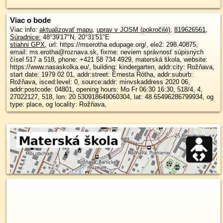
Viac o bode
Viac info:
aktualizovať mapu
,
uprav v JOSM (pokročilé)
,
819626561
,
Súradnice:
48°39'17"N
,
20°31'51"E
stiahni GPX
, url: https://mserotha.edupage.org/, ele2: 298.40875,
email: ms.erotha@roznava.sk, fixme: neviem správnosť súpisných
čísel 517 a 518, phone: +421 58 734 4929, materská škola, website:
https://www.nasaskolka.eu/, building: kindergarten, addr:city: Rožňava,
start date: 1979 02 01, addr:street: Ernesta Rótha, addr:suburb:
Rožňava, isced:level: 0, source:addr: minvskaddress 2020 06,
addr:postcode: 04801, opening hours: Mo Fr 06:30 16:30, 518/4, 4,
27022127, 518, lon: 20.530918649060304, lat: 48.65496286799934, og
type: place, og locality: Rožňava,