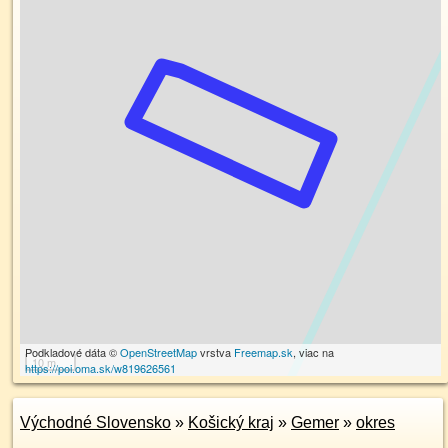
Podkladové dáta ©
OpenStreetMap
vrstva
Freemap.sk
, viac na
10 m
https://poi.oma.sk/w819626561
Východné Slovensko
»
Košický kraj
»
Gemer
»
okres