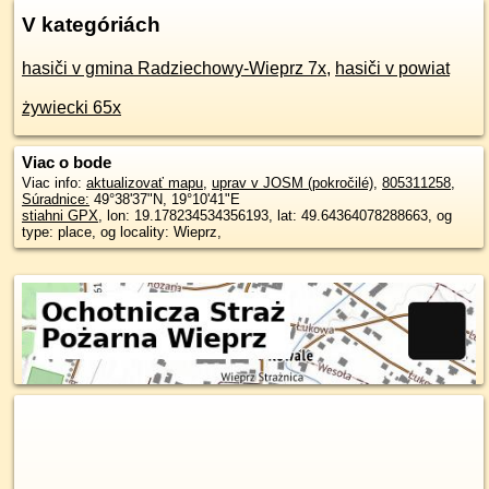
V kategóriách
hasiči v gmina Radziechowy-Wieprz 7x
,
hasiči v powiat
żywiecki 65x
Viac o bode
Viac info:
aktualizovať mapu
,
uprav v JOSM (pokročilé)
,
805311258
,
Súradnice:
49°38'37"N
,
19°10'41"E
stiahni GPX
, lon: 19.178234534356193, lat: 49.64364078288663, og
type: place, og locality: Wieprz,