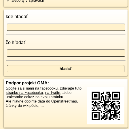
alebo aj v správach
kde hľadať
čo hľadať
Podpor projekt OMA:
Spojte sa s nami
na facebooku
,
zdieľajte túto
stránku na Facebooku
,
na Twittri
, alebo
umiestnite odkaz na svoju stránku.
Ale hlavne doplňte dáta do Openstreetmap,
články do wikipédie, ...