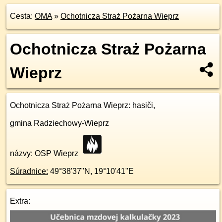
Cesta:
OMA
»
Ochotnicza Straż Pożarna Wieprz
Ochotnicza Straż Pożarna
Wieprz
Ochotnicza Straż Pożarna Wieprz
: hasiči,
gmina Radziechowy-Wieprz
názvy: OSP Wieprz
Súradnice:
49°38'37"N
,
19°10'41"E
Extra: