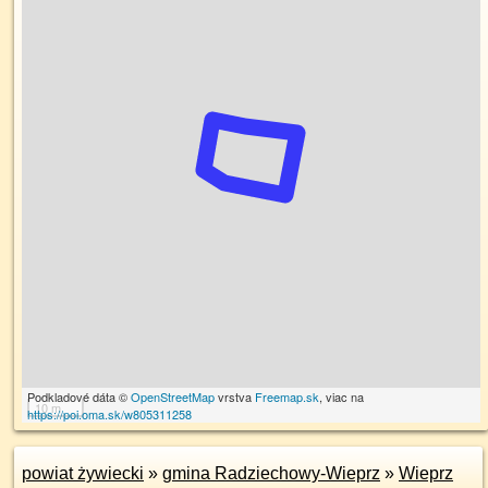
Podkladové dáta ©
OpenStreetMap
vrstva
Freemap.sk
, viac na
10 m
https://poi.oma.sk/w805311258
powiat żywiecki
»
gmina Radziechowy-Wieprz
»
Wieprz