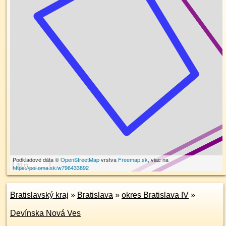
Podkladové dáta ©
OpenStreetMap
vrstva
Freemap.sk
, viac na
30 m
https://poi.oma.sk/w796433892
Bratislavský kraj
»
Bratislava
»
okres Bratislava IV
»
Devínska Nová Ves