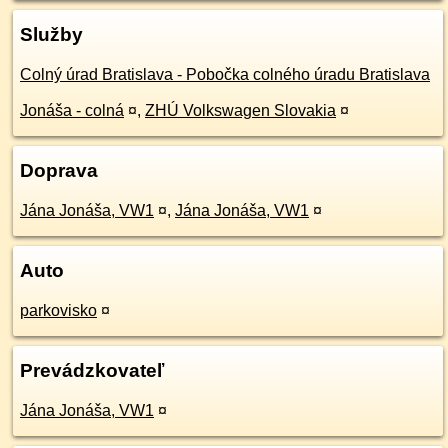
Služby
Colný úrad Bratislava - Pobočka colného úradu Bratislava
Jonáša - colná
¤
,
ZHÚ Volkswagen Slovakia
¤
Doprava
Jána Jonáša, VW1
¤
,
Jána Jonáša, VW1
¤
Auto
parkovisko
¤
Prevádzkovateľ
Jána Jonáša, VW1
¤