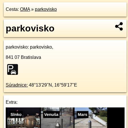
Cesta:
OMA
»
parkovisko
parkovisko
parkovisko
: parkovisko,
841 07
Bratislava
Súradnice:
48°13'29"N
,
16°59'17"E
Extra: