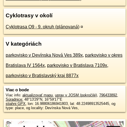
Cyklotrasy v okolí
Cyklotrasa O9 - 9. okruh (plánovaná)
¤
V kategóriách
parkovisko v Devínska Nová Ves 389x
,
parkovisko v okres
Bratislava IV 1564x
,
parkovisko v Bratislava 7109x
,
parkovisko v Bratislavský kraj 8877x
Viac o bode
Viac info:
aktualizovať mapu
,
uprav v JOSM (pokročilé)
,
796433892
,
Súradnice:
48°13'29"N
,
16°59'17"E
stiahni GPX
, lon: 16.98806186941803, lat: 48.22498913525445, og
type: place, og locality: Devínska Nová Ves,