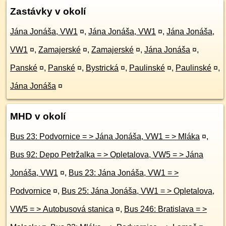
Zastávky v okolí
Jána Jonáša, VW1
¤
,
Jána Jonáša, VW1
¤
,
Jána Jonáša,
VW1
¤
,
Zamajerské
¤
,
Zamajerské
¤
,
Jána Jonáša
¤
,
Panské
¤
,
Panské
¤
,
Bystrická
¤
,
Paulinské
¤
,
Paulinské
¤
,
Jána Jonáša
¤
MHD v okolí
Bus 23: Podvornice = > Jána Jonáša, VW1 = > Mláka
¤
,
Bus 92: Depo Petržalka = > Opletalova, VW5 = > Jána
Jonáša, VW1
¤
,
Bus 23: Jána Jonáša, VW1 = >
Podvornice
¤
,
Bus 25: Jána Jonáša, VW1 = > Opletalova,
VW5 = > Autobusová stanica
¤
,
Bus 246: Bratislava = >