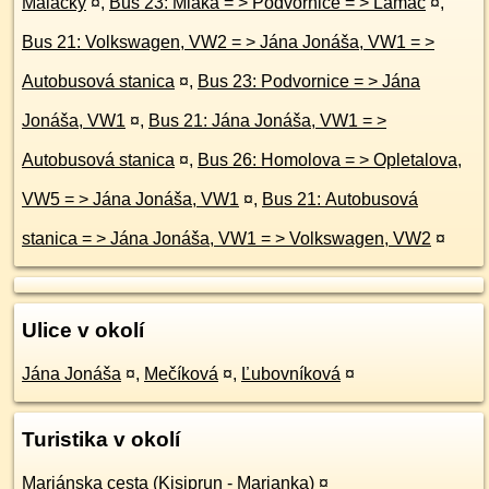
Malacky
¤
,
Bus 23: Mláka = > Podvornice = > Lamač
¤
,
Bus 21: Volkswagen, VW2 = > Jána Jonáša, VW1 = >
Autobusová stanica
¤
,
Bus 23: Podvornice = > Jána
Jonáša, VW1
¤
,
Bus 21: Jána Jonáša, VW1 = >
Autobusová stanica
¤
,
Bus 26: Homolova = > Opletalova,
VW5 = > Jána Jonáša, VW1
¤
,
Bus 21: Autobusová
stanica = > Jána Jonáša, VW1 = > Volkswagen, VW2
¤
Ulice v okolí
Jána Jonáša
¤
,
Mečíková
¤
,
Ľubovníková
¤
Turistika v okolí
Mariánska cesta (Kisiprun - Marianka)
¤