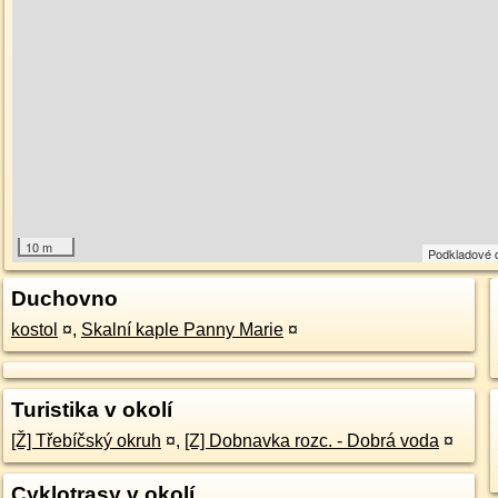
10 m
Podkladové 
Duchovno
kostol
¤
,
Skalní kaple Panny Marie
¤
Turistika v okolí
[Ž] Třebíčský okruh
¤
,
[Z] Dobnavka rozc. - Dobrá voda
¤
Cyklotrasy v okolí