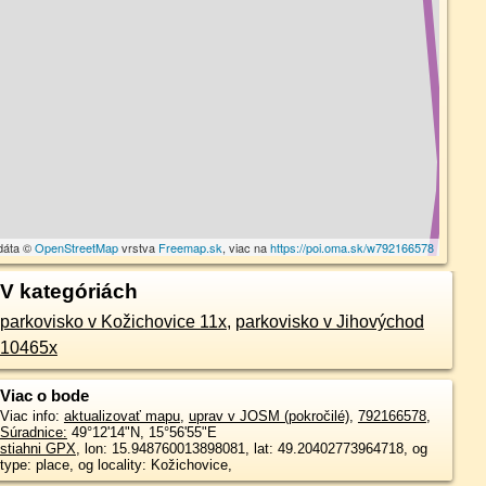
dáta ©
OpenStreetMap
vrstva
Freemap.sk
, viac na
https://poi.oma.sk/w792166578
V kategóriách
parkovisko v Kožichovice 11x
,
parkovisko v Jihovýchod
10465x
Viac o bode
Viac info:
aktualizovať mapu
,
uprav v JOSM (pokročilé)
,
792166578
,
Súradnice:
49°12'14"N
,
15°56'55"E
stiahni GPX
, lon: 15.948760013898081, lat: 49.20402773964718, og
type: place, og locality: Kožichovice,