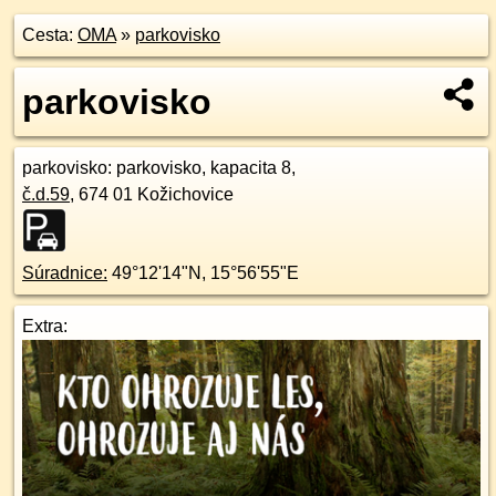
Cesta:
OMA
»
parkovisko
parkovisko
parkovisko
: parkovisko, kapacita 8,
č.d.
59
,
674 01
Kožichovice
Súradnice:
49°12'14"N
,
15°56'55"E
Extra: