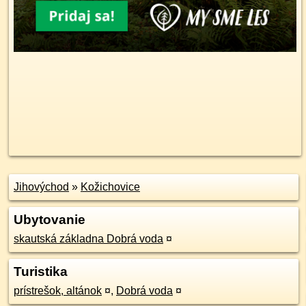
Jihovýchod
»
Kožichovice
Ubytovanie
skautská základna Dobrá voda
¤
Turistika
prístrešok, altánok
¤
,
Dobrá voda
¤