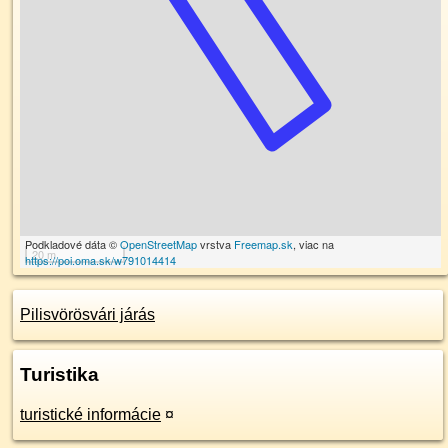
Podkladové dáta ©
OpenStreetMap
vrstva
Freemap.sk
, viac na
20 m
https://poi.oma.sk/w791014414
Pilisvörösvári járás
Turistika
turistické informácie
¤