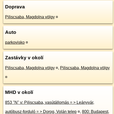
Doprava
Piliscsaba, Magdolna völgy
¤
Auto
parkovisko
¤
Zastávky v okolí
Piliscsaba, Magdolna völgy
¤
,
Piliscsaba, Magdolna völgy
¤
MHD v okolí
853 "N" v: Piliscsaba, vasútállomás = > Leányvár,
autóbusz-forduló = > Dorog, Volán telep
¤
,
800: Budapest,