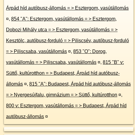
Árpád híd autóbusz-állomás = > Esztergom, vasútállomás
¤
,
854 "A": Esztergom, vasútállomás = > Esztergom,
Dobozi Mihály utca = > Esztergom, vasútállomás = >
Kesztölc, autóbusz-forduló = > Piliscsév, autóbusz-forduló
= > Piliscsaba, vasútállomás
¤
,
853 "O": Dorog,
vasútállomás = > Piliscsaba, vasútállomás
¤
,
815 "B" v:
Süttő, kultúrotthon = > Budapest, Árpád híd autóbusz-
állomás
¤
,
815 "A": Budapest, Árpád híd autóbusz-állomás
= > Nyergesújfalu, gimnázium = > Süttő, kultúrotthon
¤
,
800 v: Esztergom, vasútállomás = > Budapest, Árpád híd
autóbusz-állomás
¤