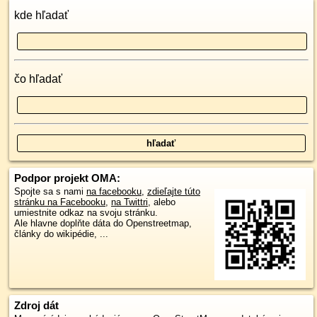
kde hľadať
čo hľadať
Podpor projekt OMA:
Spojte sa s nami
na facebooku
,
zdieľajte túto
stránku na Facebooku
,
na Twittri
, alebo
umiestnite odkaz na svoju stránku.
Ale hlavne doplňte dáta do Openstreetmap,
články do wikipédie, ...
Zdroj dát