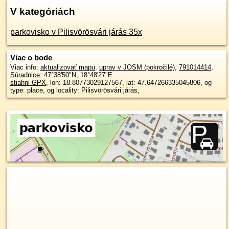
V kategóriách
parkovisko v Pilisvörösvári járás 35x
Viac o bode
Viac info:
aktualizovať mapu
,
uprav v JOSM (pokročilé)
,
791014414
,
Súradnice:
47°38'50"N
,
18°48'27"E
stiahni GPX
, lon: 18.80773029127567, lat: 47.647266335045806, og
type: place, og locality: Pilisvörösvári járás,