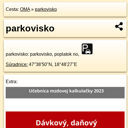
Cesta:
OMA
»
parkovisko
parkovisko
parkovisko
: parkovisko, poplatok no,
Súradnice:
47°38'50"N
,
18°48'27"E
Extra: