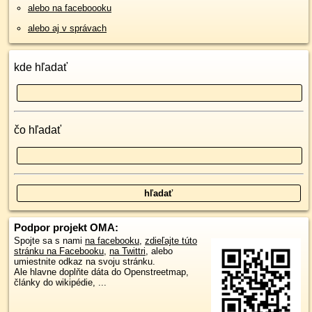
alebo na faceboooku
alebo aj v správach
kde hľadať
čo hľadať
Podpor projekt OMA:
Spojte sa s nami
na facebooku
,
zdieľajte túto
stránku na Facebooku
,
na Twittri
, alebo
umiestnite odkaz na svoju stránku.
Ale hlavne doplňte dáta do Openstreetmap,
články do wikipédie, ...