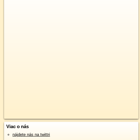
Viac o nás
nájdete nás na twittri