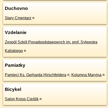
Duchovno
Stary Cmentarz
¤
Vzdelanie
Zespół Szkół Ponadpodstawowych im. prof. Sylwestra
Kaliskiego
¤
Pamiatky
Pamięci Ks. Gerharda Hirschfeldera
¤
,
Kolumna Maryjna
¤
Bicykel
Salon Kross Cieślik
¤