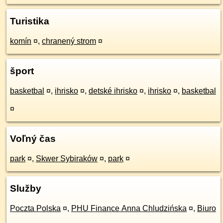
Turistika
komín
¤
,
chranený strom
¤
šport
basketbal
¤
,
ihrisko
¤
,
detské ihrisko
¤
,
ihrisko
¤
,
basketbal
¤
Voľný čas
park
¤
,
Skwer Sybiraków
¤
,
park
¤
Služby
Poczta Polska
¤
,
PHU Finance Anna Chludzińska
¤
,
Biuro