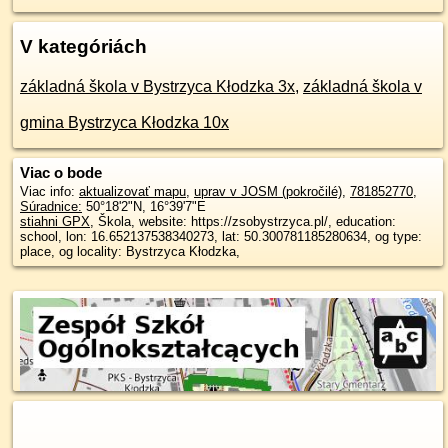
V kategóriách
základná škola v Bystrzyca Kłodzka 3x
,
základná škola v
gmina Bystrzyca Kłodzka 10x
Viac o bode
Viac info:
aktualizovať mapu
,
uprav v JOSM (pokročilé)
,
781852770
,
Súradnice:
50°18'2"N
,
16°39'7"E
stiahni GPX
, Škola, website: https://zsobystrzyca.pl/, education:
school, lon: 16.652137538340273, lat: 50.300781185280634, og type:
place, og locality: Bystrzyca Kłodzka,