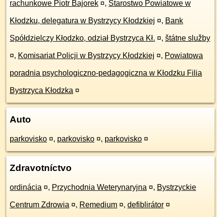
rachunkowe Piotr Bajorek
¤
,
Starostwo Powiatowe w
Kłodzku, delegatura w Bystrzycy Kłodzkiej
¤
,
Bank
Spółdzielczy Kłodzko, odział Bystrzyca Kł.
¤
,
štátne služby
¤
,
Komisariat Policji w Bystrzycy Kłodzkiej
¤
,
Powiatowa
poradnia psychologiczno-pedagogiczna w Kłodzku Filia
Bystrzyca Kłodzka
¤
Auto
parkovisko
¤
,
parkovisko
¤
,
parkovisko
¤
Zdravotníctvo
ordinácia
¤
,
Przychodnia Weterynaryjna
¤
,
Bystrzyckie
Centrum Zdrowia
¤
,
Remedium
¤
,
defiblirátor
¤