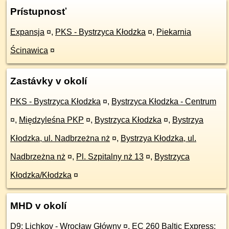
Prístupnosť
Expansja
¤
,
PKS - Bystrzyca Kłodzka
¤
,
Piekarnia
Ścinawica
¤
Zastávky v okolí
PKS - Bystrzyca Kłodzka
¤
,
Bystrzyca Kłodzka - Centrum
¤
,
Międzyleśna PKP
¤
,
Bystrzyca Kłodzka
¤
,
Bystrzya
Kłodzka, ul. Nadbrzeżna nż
¤
,
Bystrzya Kłodzka, ul.
Nadbrzeżna nż
¤
,
Pl. Szpitalny nż 13
¤
,
Bystrzyca
Kłodzka/Kłodzka
¤
MHD v okolí
D9: Lichkov - Wrocław Główny
¤
,
EC 260 Baltic Express: