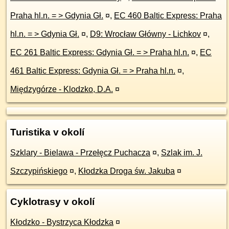
Praha hl.n. = > Gdynia Gł.
¤
,
EC 460 Baltic Express: Praha
hl.n. = > Gdynia Gł.
¤
,
D9: Wrocław Główny - Lichkov
¤
,
EC 261 Baltic Express: Gdynia Gł. = > Praha hl.n.
¤
,
EC
461 Baltic Express: Gdynia Gł. = > Praha hl.n.
¤
,
Międzygórze - Klodzko, D.A.
¤
Turistika v okolí
Szklary - Bielawa - Przełęcz Puchacza
¤
,
Szlak im. J.
Szczypińskiego
¤
,
Kłodzka Droga św. Jakuba
¤
Cyklotrasy v okolí
Kłodzko - Bystrzyca Kłodzka
¤