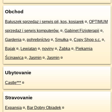
Obchod
Bałuszek sprzedaz i serwis pił, kos, kosiarek
¤
,
OPTIMUM
sprzedaż i serwis komputerów.
¤
,
Gabinet Fizjoterapii
¤
,
Gardenia
¤
,
pohrebníctvo
¤
,
Smułka
¤
,
Copy Shop s.c.
¤
,
Bajak
¤
,
Lewiatan
¤
,
noviny
¤
,
Żabka
¤
,
Piekarnia
Ścinawica
¤
,
Jasmin
¤
,
Jasmin
¤
Ubytovanie
Castle***
¤
Stravovanie
Expansja
¤
,
Bar Dobry Obiadek
¤