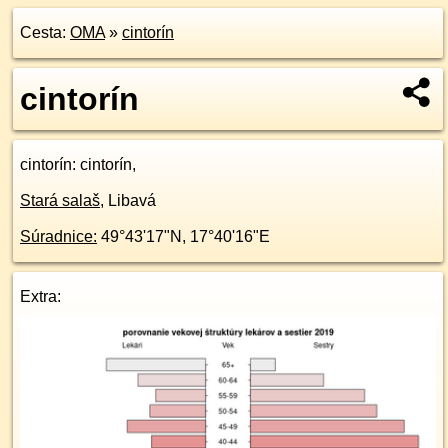
Cesta:
OMA
»
cintorín
cintorín
cintorín
: cintorín,
Stará salaš
,
Libavá
Súradnice:
49°43'17"N
,
17°40'16"E
Extra: