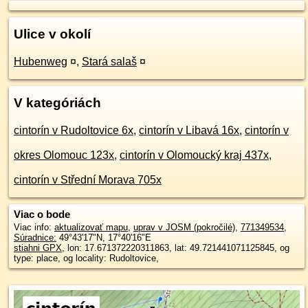
Ulice v okolí
Hubenweg
¤
,
Stará salaš
¤
V kategóriách
cintorín v Rudoltovice 6x
,
cintorín v Libavá 16x
,
cintorín v
okres Olomouc 123x
,
cintorín v Olomoucký kraj 437x
,
cintorín v Střední Morava 705x
Viac o bode
Viac info:
aktualizovať mapu
,
uprav v JOSM (pokročilé)
,
771349534
,
Súradnice:
49°43'17"N
,
17°40'16"E
stiahni GPX
, lon: 17.671372220311863, lat: 49.721441071125845, og
type: place, og locality: Rudoltovice,