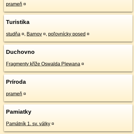
prameň
¤
Turistika
studňa
¤
,
Barnov
¤
,
poľovnícky posed
¤
Duchovno
Fragmenty kříže Oswalda Plewana
¤
Príroda
prameň
¤
Pamiatky
Památník 1. sv. války
¤