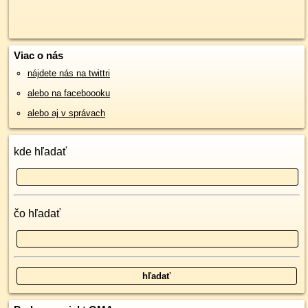
Viac o nás
nájdete nás na twittri
alebo na faceboooku
alebo aj v správach
kde hľadať
čo hľadať