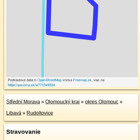
Podkladové dáta ©
OpenStreetMap
vrstva
Freemap.sk
, viac na
10 m
https://poi.oma.sk/w771349534
Střední Morava
»
Olomoucký kraj
»
okres Olomouc
»
Libavá
»
Rudoltovice
Stravovanie