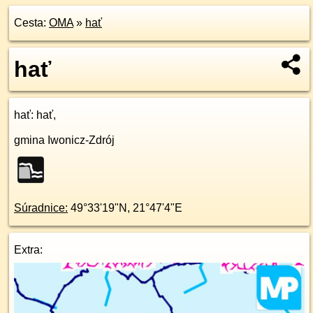
Cesta:
OMA
»
hať
hať
hať
: hať,
gmina Iwonicz-Zdrój
Súradnice:
49°33'19"N
,
21°47'4"E
Extra: