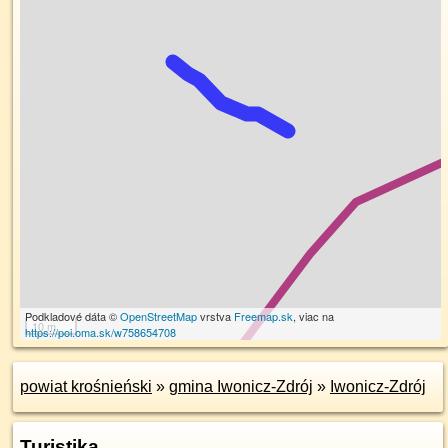
Podkladové dáta ©
OpenStreetMap
vrstva
Freemap.sk
, viac na
10 m
https://poi.oma.sk/w758654708
powiat krośnieński
»
gmina Iwonicz-Zdrój
»
Iwonicz-Zdrój
Turistika