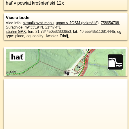
hať v powiat krośnieński 12x
Viac o bode
Viac info:
aktualizovať mapu
,
uprav v JOSM (pokročilé)
,
758654708
,
Súradnice:
49°33'19"N
,
21°47'4"E
stiahni GPX
, lon: 21.784450582833653, lat: 49.555485110814445, og
type: place, og locality: Iwonicz Zdrój,