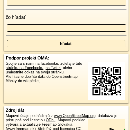
čo hľadať
Podpor projekt OMA:
Spojte sa s nami
na facebooku
,
zdieľajte túto
stránku na Facebooku
,
na Twittri
, alebo
umiestnite odkaz na svoju stránku.
Ale hlavne doplňte dáta do Openstreetmap,
články do wikipédie, ...
Zdroj dát
Mapové údaje pochádzajú z
www.OpenStreetMap.org
, databáza je
prístupná pod licenciou
ODbL
.
Mapový podklad
vytvára a aktualizuje
Freemap Slovakia
(www.freemap.sk)
, šíriteľný pod licenciou CC-