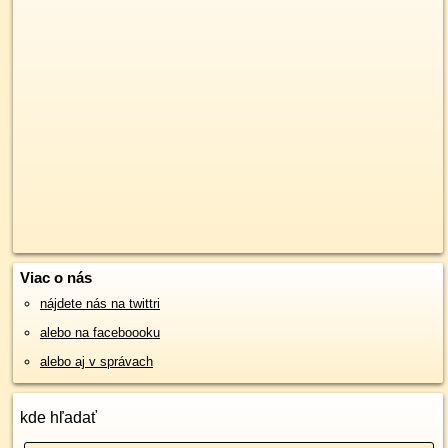
Viac o nás
nájdete nás na twittri
alebo na faceboooku
alebo aj v správach
kde hľadať