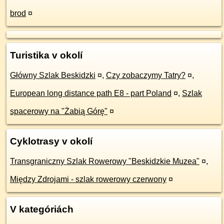
brod
¤
Turistika v okolí
Główny Szlak Beskidzki
¤
,
Czy zobaczymy Tatry?
¤
,
European long distance path E8 - part Poland
¤
,
Szlak
spacerowy na "Żabią Górę"
¤
Cyklotrasy v okolí
Transgraniczny Szlak Rowerowy "Beskidzkie Muzea"
¤
,
Między Zdrojami - szlak rowerowy czerwony
¤
V kategóriách