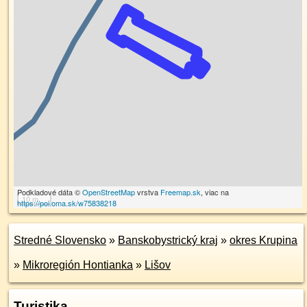
Podkladové dáta ©
OpenStreetMap
vrstva
Freemap.sk
, viac na
10 m
https://poi.oma.sk/w75838218
Stredné Slovensko
»
Banskobystrický kraj
»
okres Krupina
»
Mikroregión Hontianka
»
Lišov
Turistika