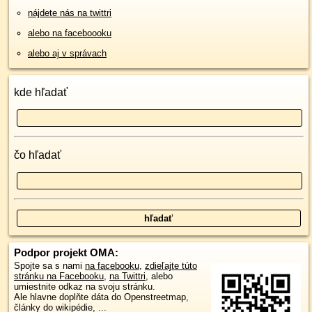
nájdete nás na twittri
alebo na faceboooku
alebo aj v správach
kde hľadať
čo hľadať
Podpor projekt OMA:
Spojte sa s nami
na facebooku
,
zdieľajte túto
stránku na Facebooku
,
na Twittri
, alebo
umiestnite odkaz na svoju stránku.
Ale hlavne doplňte dáta do Openstreetmap,
články do wikipédie, ...