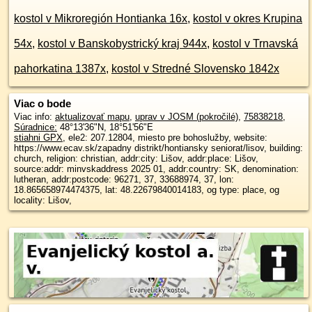
kostol v Mikroregión Hontianka 16x
,
kostol v okres Krupina
54x
,
kostol v Banskobystrický kraj 944x
,
kostol v Trnavská
pahorkatina 1387x
,
kostol v Stredné Slovensko 1842x
Viac o bode
Viac info:
aktualizovať mapu
,
uprav v JOSM (pokročilé)
,
75838218
,
Súradnice:
48°13'36"N
,
18°51'56"E
stiahni GPX
, ele2: 207.12804, miesto pre bohoslužby, website:
https://www.ecav.sk/zapadny distrikt/hontiansky seniorat/lisov, building:
church, religion: christian, addr:city: Lišov, addr:place: Lišov,
source:addr: minvskaddress 2025 01, addr:country: SK, denomination:
lutheran, addr:postcode: 96271, 37, 33688974, 37, lon:
18.865658974474375, lat: 48.22679840014183, og type: place, og
locality: Lišov,