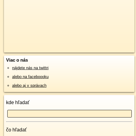
Viac o nás
nájdete nás na twittri
alebo na faceboooku
alebo aj v správach
kde hľadať
čo hľadať