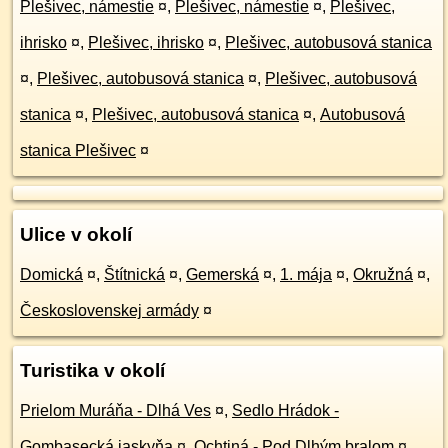
Plešivec, námestie
¤
,
Plešivec, námestie
¤
,
Plešivec,
ihrisko
¤
,
Plešivec, ihrisko
¤
,
Plešivec, autobusová stanica
¤
,
Plešivec, autobusová stanica
¤
,
Plešivec, autobusová
stanica
¤
,
Plešivec, autobusová stanica
¤
,
Autobusová
stanica Plešivec
¤
Ulice v okolí
Domická
¤
,
Štítnická
¤
,
Gemerská
¤
,
1. mája
¤
,
Okružná
¤
,
Československej armády
¤
Turistika v okolí
Prielom Muráňa - Dlhá Ves
¤
,
Sedlo Hrádok -
Gombasecká jaskyňa
¤
,
Ochtiná - Pod Dlhým bralom
¤