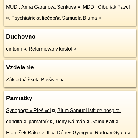
MUDr. Anna Garanova Senková
¤
,
MDDr. Cibuliak Pavel
¤
,
Psychiatrická liečebňa Samuela Bluma
¤
Duchovno
cintorín
¤
,
Reformovaný kostol
¤
Vzdelanie
Základná škola Plešivec
¤
Pamiatky
Synagóga v Plešivci
¤
,
Blum Samuel Istitute hospital
condita
¤
,
pamätník
¤
,
Tichy Kálmán
¤
,
Samu Kati
¤
,
František Rákoczi II.
¤
,
Dénes Gyorgy
¤
,
Rudnay Gyula
¤
,