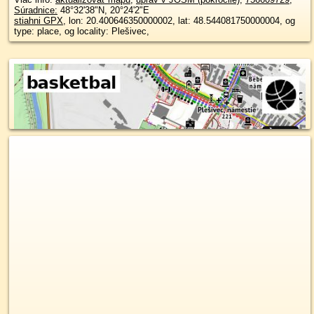
Súradnice:
48°32'38"N
,
20°24'2"E
stiahni GPX
, lon: 20.400646350000002, lat: 48.544081750000004, og
type: place, og locality: Plešivec,