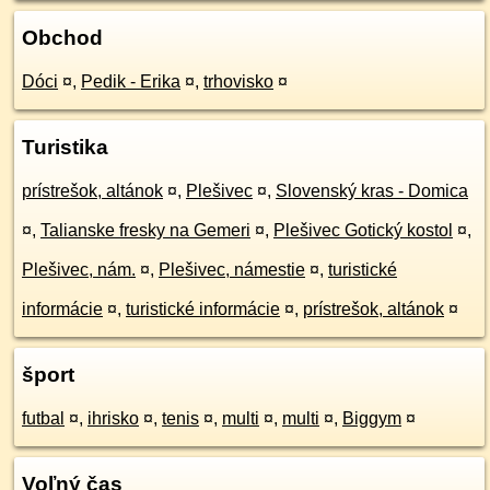
Obchod
Dóci
¤
,
Pedik - Erika
¤
,
trhovisko
¤
Turistika
prístrešok, altánok
¤
,
Plešivec
¤
,
Slovenský kras - Domica
¤
,
Talianske fresky na Gemeri
¤
,
Plešivec Gotický kostol
¤
,
Plešivec, nám.
¤
,
Plešivec, námestie
¤
,
turistické
informácie
¤
,
turistické informácie
¤
,
prístrešok, altánok
¤
šport
futbal
¤
,
ihrisko
¤
,
tenis
¤
,
multi
¤
,
multi
¤
,
Biggym
¤
Voľný čas