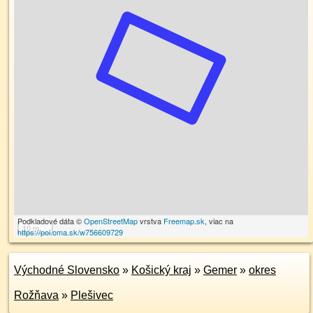
Podkladové dáta ©
OpenStreetMap
vrstva
Freemap.sk
, viac na
10 m
https://poi.oma.sk/w756609729
Východné Slovensko
»
Košický kraj
»
Gemer
»
okres
Rožňava
»
Plešivec