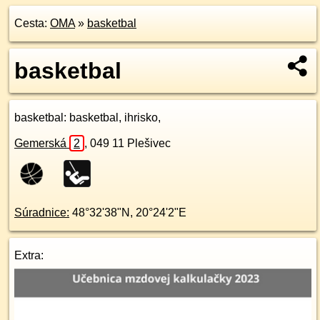
Cesta:
OMA
»
basketbal
basketbal
basketbal
: basketbal, ihrisko,
Gemerská
2
,
049 11
Plešivec
Súradnice:
48°32'38"N
,
20°24'2"E
Extra: