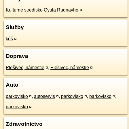
Kultúrne stredisko Gyula Rudnayho
¤
Služby
kôš
¤
Doprava
Plešivec, námestie
¤
,
Plešivec, námestie
¤
Auto
parkovisko
¤
,
autoservis
¤
,
parkovisko
¤
,
parkovisko
¤
,
parkovisko
¤
Zdravotníctvo