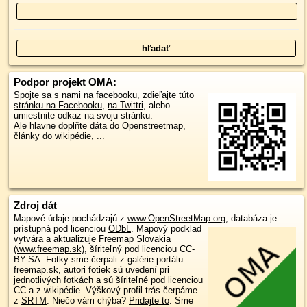
Podpor projekt OMA:
Spojte sa s nami
na facebooku
,
zdieľajte túto
stránku na Facebooku
,
na Twittri
, alebo
umiestnite odkaz na svoju stránku.
Ale hlavne doplňte dáta do Openstreetmap,
články do wikipédie, ...
Zdroj dát
Mapové údaje pochádzajú z
www.OpenStreetMap.org
, databáza je
prístupná pod licenciou
ODbL
.
Mapový podklad
vytvára a aktualizuje
Freemap Slovakia
(www.freemap.sk)
, šíriteľný pod licenciou CC-
BY-SA. Fotky sme čerpali z galérie portálu
freemap.sk, autori fotiek sú uvedení pri
jednotlivých fotkách a sú šíriteľné pod licenciou
CC a z wikipédie. Výškový profil trás čerpáme
z
SRTM
. Niečo vám chýba?
Pridajte to
. Sme