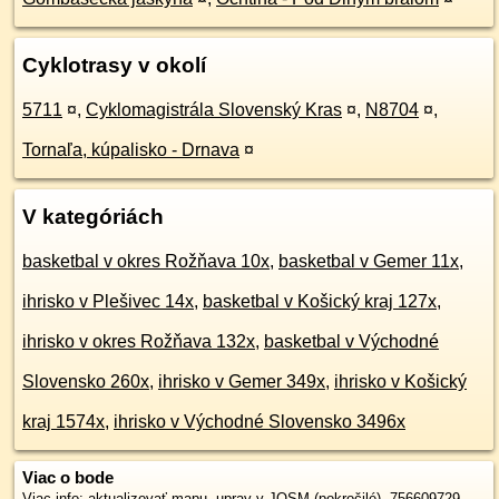
Cyklotrasy v okolí
5711
¤
,
Cyklomagistrála Slovenský Kras
¤
,
N8704
¤
,
Tornaľa, kúpalisko - Drnava
¤
V kategóriách
basketbal v okres Rožňava 10x
,
basketbal v Gemer 11x
,
ihrisko v Plešivec 14x
,
basketbal v Košický kraj 127x
,
ihrisko v okres Rožňava 132x
,
basketbal v Východné
Slovensko 260x
,
ihrisko v Gemer 349x
,
ihrisko v Košický
kraj 1574x
,
ihrisko v Východné Slovensko 3496x
Viac o bode
Viac info:
aktualizovať mapu
,
uprav v JOSM (pokročilé)
,
756609729
,