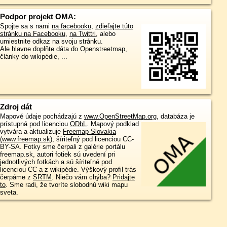
Podpor projekt OMA:
Spojte sa s nami
na facebooku
,
zdieľajte túto
stránku na Facebooku
,
na Twittri
, alebo
umiestnite odkaz na svoju stránku.
Ale hlavne doplňte dáta do Openstreetmap,
články do wikipédie, ...
Zdroj dát
Mapové údaje pochádzajú z
www.OpenStreetMap.org
, databáza je
prístupná pod licenciou
ODbL
.
Mapový podklad
vytvára a aktualizuje
Freemap Slovakia
(www.freemap.sk)
, šíriteľný pod licenciou CC-
BY-SA. Fotky sme čerpali z galérie portálu
freemap.sk, autori fotiek sú uvedení pri
jednotlivých fotkách a sú šíriteľné pod
licenciou CC a z wikipédie. Výškový profil trás
čerpáme z
SRTM
. Niečo vám chýba?
Pridajte
to
. Sme radi, že tvoríte slobodnú wiki mapu
sveta.