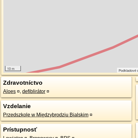
10 m
Podkladové 
Zdravotníctvo
Aloes
¤
,
defiblirátor
¤
Vzdelanie
Przedszkole w Międzybrodziu Bialskim
¤
Prístupnosť