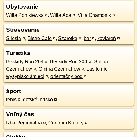
Ubytovanie
Willa Ponikiewka
¤
,
Willa Ada
¤
,
Villa Chamonix
¤
Stravovanie
Silesia
¤
,
Bistro Cafe
¤
,
Szarotka
¤
,
bar
¤
,
kaviareň
¤
Turistika
Beskidy Run 204
¤
,
Beskidy Run 204
¤
,
Gmina
Czernichów
¤
,
Gmina Czernichów
¤
,
Las to nie
wysypisko śmieci
¤
,
orientačný bod
¤
šport
tenis
¤
,
detské ihrisko
¤
Voľný čas
Izba Regionalna
¤
,
Centrum Kultury
¤