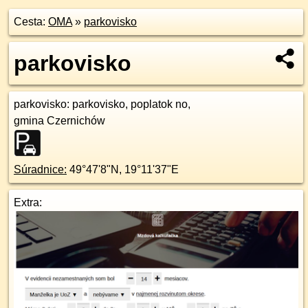
Cesta:
OMA
»
parkovisko
parkovisko
parkovisko
: parkovisko, poplatok no,
gmina Czernichów
Súradnice:
49°47'8"N
,
19°11'37"E
Extra: