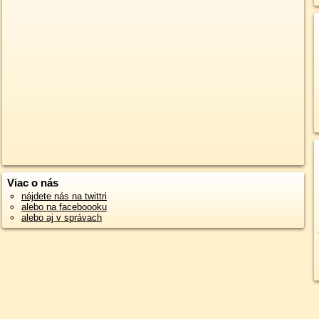
Viac o nás
nájdete nás na twittri
alebo na faceboooku
alebo aj v správach