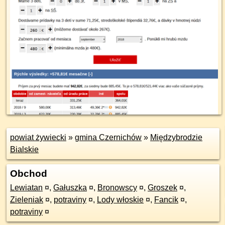
powiat żywiecki
»
gmina Czernichów
»
Międzybrodzie
Bialskie
Obchod
Lewiatan
¤
,
Gałuszka
¤
,
Bronowscy
¤
,
Groszek
¤
,
Zieleniak
¤
,
potraviny
¤
,
Lody włoskie
¤
,
Fancik
¤
,
potraviny
¤