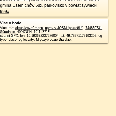
gmina Czernichów 58x
,
parkovisko v powiat żywiecki
999x
Viac o bode
Viac info:
aktualizovať mapu
,
uprav v JOSM (pokročilé)
,
744850731
,
Súradnice:
49°47'8"N
,
19°11'37"E
stiahni GPX
, lon: 19.193672237276004, lat: 49.78571178193292, og
type: place, og locality: Międzybrodzie Bialskie,