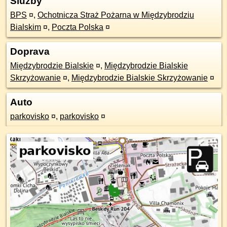
Služby
BPS
¤
,
Ochotnicza Straż Pożarna w Międzybrodziu
Bialskim
¤
,
Poczta Polska
¤
Doprava
Międzybrodzie Bialskie
¤
,
Międzybrodzie Bialskie
Skrzyżowanie
¤
,
Międzybrodzie Bialskie Skrzyżowanie
¤
Auto
parkovisko
¤
,
parkovisko
¤