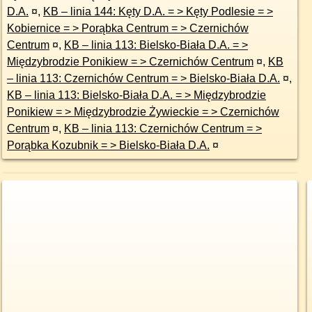
D.A.
¤
,
KB – linia 144: Kęty D.A. = > Kęty Podlesie = >
Kobiernice = > Porąbka Centrum = > Czernichów
Centrum
¤
,
KB – linia 113: Bielsko-Biała D.A. = >
Międzybrodzie Ponikiew = > Czernichów Centrum
¤
,
KB
– linia 113: Czernichów Centrum = > Bielsko-Biała D.A.
¤
,
KB – linia 113: Bielsko-Biała D.A. = > Międzybrodzie
Ponikiew = > Międzybrodzie Żywieckie = > Czernichów
Centrum
¤
,
KB – linia 113: Czernichów Centrum = >
Porąbka Kozubnik = > Bielsko-Biała D.A.
¤