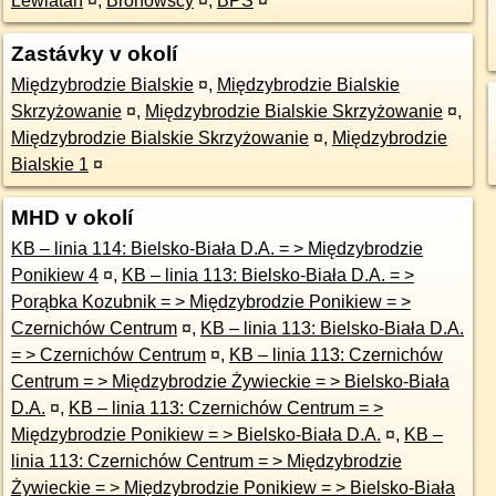
Lewiatan
¤
,
Bronowscy
¤
,
BPS
¤
Zastávky v okolí
Międzybrodzie Bialskie
¤
,
Międzybrodzie Bialskie
Skrzyżowanie
¤
,
Międzybrodzie Bialskie Skrzyżowanie
¤
,
Międzybrodzie Bialskie Skrzyżowanie
¤
,
Międzybrodzie
Bialskie 1
¤
MHD v okolí
KB – linia 114: Bielsko-Biała D.A. = > Międzybrodzie
Ponikiew 4
¤
,
KB – linia 113: Bielsko-Biała D.A. = >
Porąbka Kozubnik = > Międzybrodzie Ponikiew = >
Czernichów Centrum
¤
,
KB – linia 113: Bielsko-Biała D.A.
= > Czernichów Centrum
¤
,
KB – linia 113: Czernichów
Centrum = > Międzybrodzie Żywieckie = > Bielsko-Biała
D.A.
¤
,
KB – linia 113: Czernichów Centrum = >
Międzybrodzie Ponikiew = > Bielsko-Biała D.A.
¤
,
KB –
linia 113: Czernichów Centrum = > Międzybrodzie
Żywieckie = > Międzybrodzie Ponikiew = > Bielsko-Biała