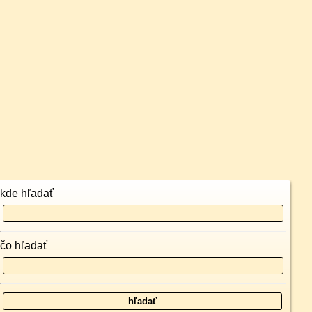
kde hľadať
čo hľadať