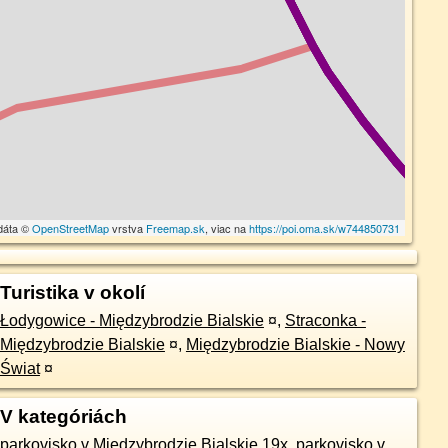
dáta ©
OpenStreetMap
vrstva
Freemap.sk
, viac na
https://poi.oma.sk/w744850731
Turistika v okolí
Łodygowice - Międzybrodzie Bialskie
¤
,
Straconka -
Międzybrodzie Bialskie
¤
,
Międzybrodzie Bialskie - Nowy
Świat
¤
V kategóriách
parkovisko v Międzybrodzie Bialskie 19x
,
parkovisko v