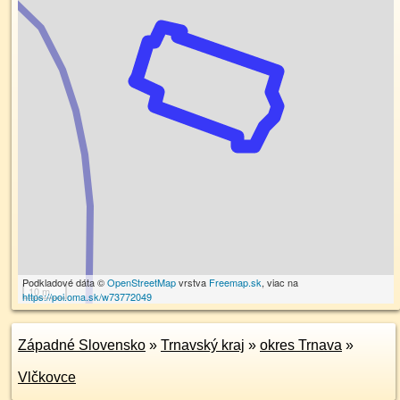
Podkladové dáta ©
OpenStreetMap
vrstva
Freemap.sk
, viac na
10 m
https://poi.oma.sk/w73772049
Západné Slovensko
»
Trnavský kraj
»
okres Trnava
»
Vlčkovce