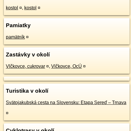
kostol
¤
,
kostol
¤
Pamiatky
pamätník
¤
Zastávky v okolí
Vlčkovce, cukrovar
¤
,
Vlčkovce, OcÚ
¤
Turistika v okolí
Svätojakubská cesta na Slovensku: Etapa Sereď – Trnava
¤
Cyklotrasy v okolí