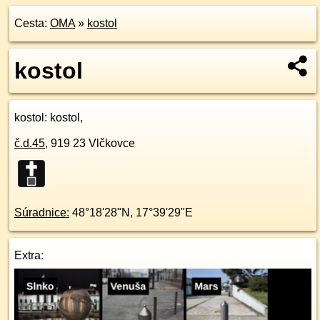
Cesta:
OMA
»
kostol
kostol
kostol
: kostol,
č.d.
45
,
919 23
Vlčkovce
Súradnice:
48°18'28"N
,
17°39'29"E
Extra: