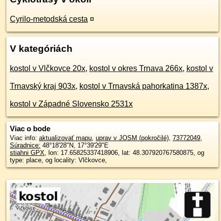
Cyrilo-metodská cesta
¤
V kategóriách
kostol v Vlčkovce 20x
,
kostol v okres Trnava 266x
,
kostol v
Trnavský kraj 903x
,
kostol v Trnavská pahorkatina 1387x
,
kostol v Západné Slovensko 2531x
Viac o bode
Viac info:
aktualizovať mapu
,
uprav v JOSM (pokročilé)
,
73772049
,
Súradnice:
48°18'28"N
,
17°39'29"E
stiahni GPX
, lon: 17.65825337418906, lat: 48.307920767580875, og
type: place, og locality: Vlčkovce,