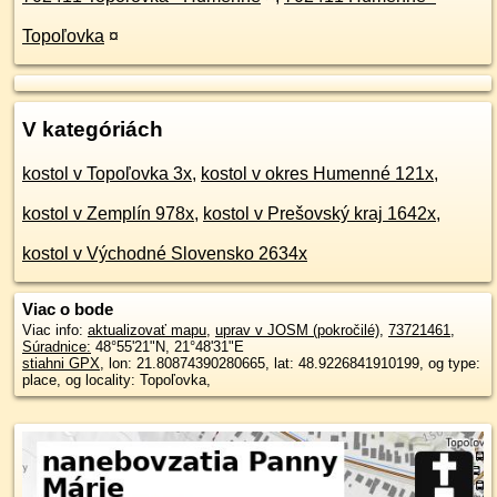
Topoľovka
¤
V kategóriách
kostol v Topoľovka 3x
,
kostol v okres Humenné 121x
,
kostol v Zemplín 978x
,
kostol v Prešovský kraj 1642x
,
kostol v Východné Slovensko 2634x
Viac o bode
Viac info:
aktualizovať mapu
,
uprav v JOSM (pokročilé)
,
73721461
,
Súradnice:
48°55'21"N
,
21°48'31"E
stiahni GPX
, lon: 21.80874390280665, lat: 48.9226841910199, og type:
place, og locality: Topoľovka,