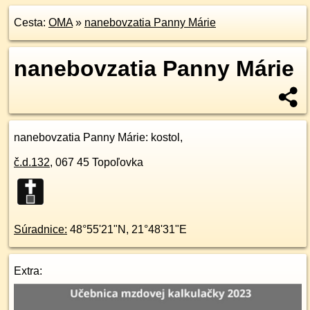
Cesta:
OMA
»
nanebovzatia Panny Márie
nanebovzatia Panny Márie
nanebovzatia Panny Márie
: kostol,
č.d.
132
,
067 45
Topoľovka
Súradnice:
48°55'21"N
,
21°48'31"E
Extra: