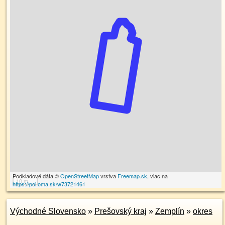
Podkladové dáta ©
OpenStreetMap
vrstva
Freemap.sk
, viac na
10 m
https://poi.oma.sk/w73721461
Východné Slovensko
»
Prešovský kraj
»
Zemplín
»
okres