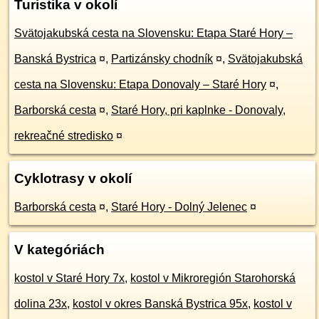
Turistika v okolí
Svätojakubská cesta na Slovensku: Etapa Staré Hory –
Banská Bystrica
¤
,
Partizánsky chodník
¤
,
Svätojakubská
cesta na Slovensku: Etapa Donovaly – Staré Hory
¤
,
Barborská cesta
¤
,
Staré Hory, pri kaplnke - Donovaly,
rekreačné stredisko
¤
Cyklotrasy v okolí
Barborská cesta
¤
,
Staré Hory - Dolný Jelenec
¤
V kategóriách
kostol v Staré Hory 7x
,
kostol v Mikroregión Starohorská
dolina 23x
,
kostol v okres Banská Bystrica 95x
,
kostol v