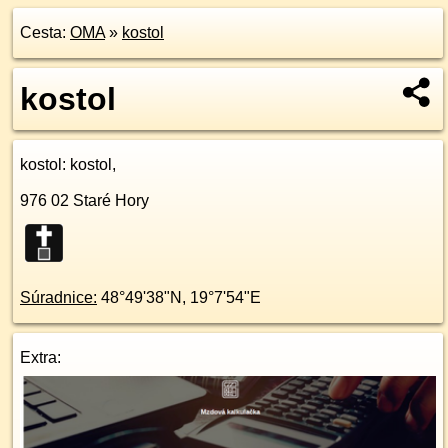
Cesta:
OMA
»
kostol
kostol
kostol
: kostol,
976 02
Staré Hory
Súradnice:
48°49'38"N
,
19°7'54"E
Extra: