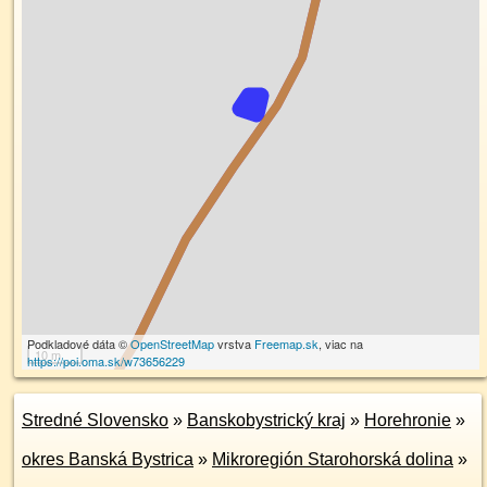
Podkladové dáta ©
OpenStreetMap
vrstva
Freemap.sk
, viac na
10 m
https://poi.oma.sk/w73656229
Stredné Slovensko
»
Banskobystrický kraj
»
Horehronie
»
okres Banská Bystrica
»
Mikroregión Starohorská dolina
»