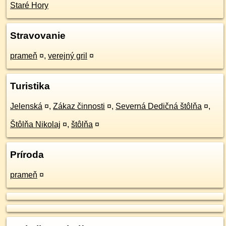
Staré Hory
Stravovanie
prameň
¤
,
verejný gril
¤
Turistika
Jelenská
¤
,
Zákaz činnosti
¤
,
Severná Dedičná štôlňa
¤
,
Štôlňa Nikolaj
¤
,
štôlňa
¤
Príroda
prameň
¤