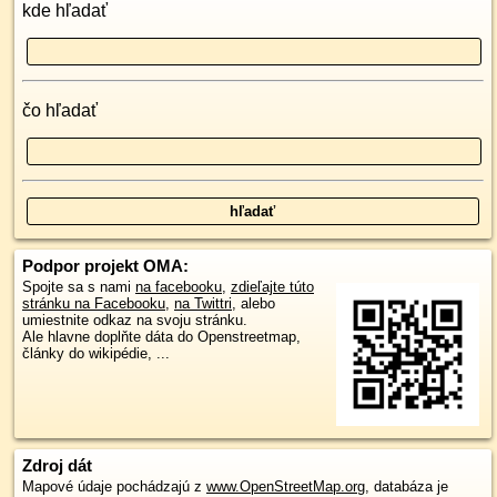
kde hľadať
čo hľadať
Podpor projekt OMA:
Spojte sa s nami
na facebooku
,
zdieľajte túto
stránku na Facebooku
,
na Twittri
, alebo
umiestnite odkaz na svoju stránku.
Ale hlavne doplňte dáta do Openstreetmap,
články do wikipédie, ...
Zdroj dát
Mapové údaje pochádzajú z
www.OpenStreetMap.org
, databáza je