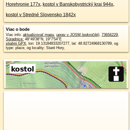
Horehronie 177x
,
kostol v Banskobystrický kraj 944x
,
kostol v Stredné Slovensko 1842x
Viac o bode
Viac info:
aktualizovať mapu
,
uprav v JOSM (pokročilé)
,
73656229
,
Súradnice:
48°49'38"N
,
19°7'54"E
stiahni GPX
, lon: 19.13184833207277, lat: 48.82724968130789, og
type: place, og locality: Staré Hory,