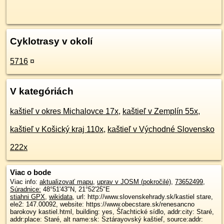
Cyklotrasy v okolí
5716
¤
V kategóriách
kaštieľ v okres Michalovce 17x
,
kaštieľ v Zemplín 55x
,
kaštieľ v Košický kraj 110x
,
kaštieľ v Východné Slovensko
222x
Viac o bode
Viac info:
aktualizovať mapu
,
uprav v JOSM (pokročilé)
,
73652499
,
Súradnice:
48°51'43"N
,
21°52'25"E
stiahni GPX
,
wikidata
, url: http://www.slovenskehrady.sk/kastiel stare,
ele2: 147.00092, website: https://www.obecstare.sk/renesancno
barokovy kastiel.html, building: yes, Šľachtické sídlo, addr:city: Staré,
addr:place: Staré, alt name:sk: Sztárayovský kaštieľ, source:addr: