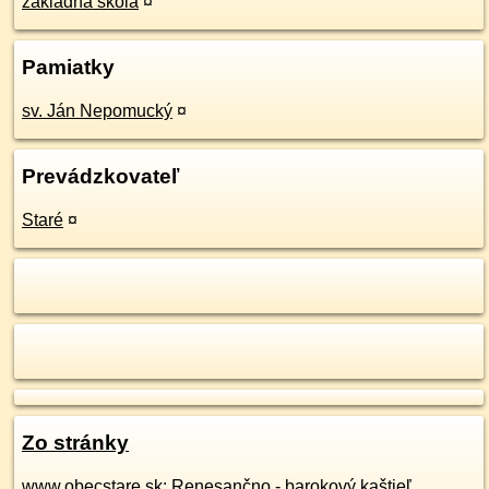
základná škola
¤
Pamiatky
sv. Ján Nepomucký
¤
Prevádzkovateľ
Staré
¤
Zo stránky
www.obecstare.sk
: Renesančno - barokový kaštieľ