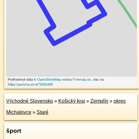
Podkladové dáta ©
OpenStreetMap
vrstva
Freemap.sk
, viac na
10 m
https://poi.oma.sk/w73652499
Východné Slovensko
»
Košický kraj
»
Zemplín
»
okres
Michalovce
»
Staré
šport