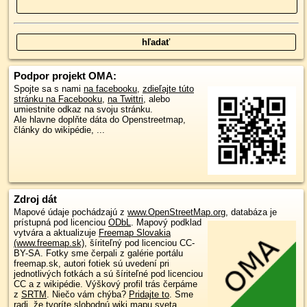
Podpor projekt OMA:
Spojte sa s nami
na facebooku
,
zdieľajte túto
stránku na Facebooku
,
na Twittri
, alebo
umiestnite odkaz na svoju stránku.
Ale hlavne doplňte dáta do Openstreetmap,
články do wikipédie, ...
Zdroj dát
Mapové údaje pochádzajú z
www.OpenStreetMap.org
, databáza je
prístupná pod licenciou
ODbL
.
Mapový podklad
vytvára a aktualizuje
Freemap Slovakia
(www.freemap.sk)
, šíriteľný pod licenciou CC-
BY-SA. Fotky sme čerpali z galérie portálu
freemap.sk, autori fotiek sú uvedení pri
jednotlivých fotkách a sú šíriteľné pod licenciou
CC a z wikipédie. Výškový profil trás čerpáme
z
SRTM
. Niečo vám chýba?
Pridajte to
. Sme
radi, že tvoríte slobodnú wiki mapu sveta.