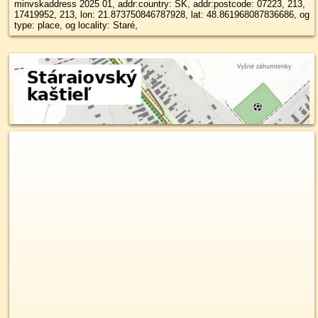
minvskaddress 2025 01, addr:country: SK, addr:postcode: 07223, 213,
17419952, 213, lon: 21.873750846787928, lat: 48.861968087836686, og
type: place, og locality: Staré,