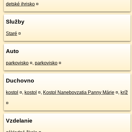
detské ihrisko
¤
Služby
Staré
¤
Auto
parkovisko
¤
,
parkovisko
¤
Duchovno
kostol
¤
,
kostol
¤
,
Kostol Nanebovzatia Panny Márie
¤
,
kríž
¤
Vzdelanie