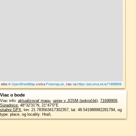
 dáta ©
OpenStreetMap
vrstva
Freemap.sk
, viac na
https://poi.oma.sk/w71698909
Viac o bode
Viac info:
aktualizovať mapu
,
uprav v JOSM (pokročilé)
,
71698909
,
Súradnice:
48°32'31"N
,
21°47'0"E
stiahni GPX
, lon: 21.783563417302357, lat: 48.541988982281794, og
type: place, og locality: Hraň,