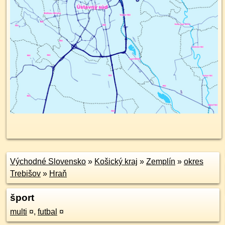
Východné Slovensko
»
Košický kraj
»
Zemplín
»
okres
Trebišov
»
Hraň
šport
multi
¤
,
futbal
¤