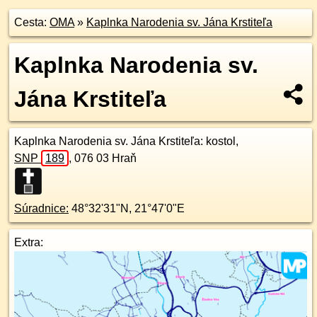
Cesta:
OMA
»
Kaplnka Narodenia sv. Jána Krstiteľa
Kaplnka Narodenia sv.
Jána Krstiteľa
Kaplnka Narodenia sv. Jána Krstiteľa
: kostol,
SNP
189
,
076 03
Hraň
Súradnice:
48°32'31"N
,
21°47'0"E
Extra: