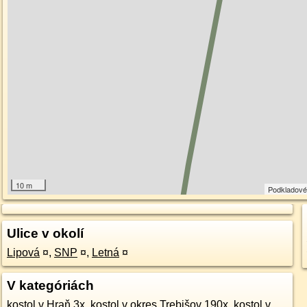
10 m
Podkladové
Ulice v okolí
Lipová
¤
,
SNP
¤
,
Letná
¤
V kategóriách
kostol v Hraň 3x
,
kostol v okres Trebišov 190x
,
kostol v