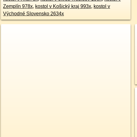
Zemplín 978x
,
kostol v Košický kraj 993x
,
kostol v
Východné Slovensko 2634x