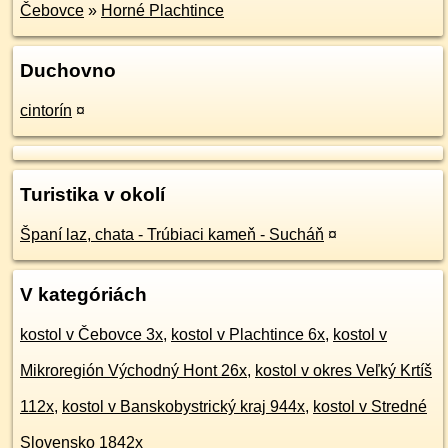
Čebovce
»
Horné Plachtince
Duchovno
cintorín
¤
Turistika v okolí
Španí laz, chata - Trúbiaci kameň - Sucháň
¤
V kategóriách
kostol v Čebovce 3x
,
kostol v Plachtince 6x
,
kostol v
Mikroregión Východný Hont 26x
,
kostol v okres Veľký Krtíš
112x
,
kostol v Banskobystrický kraj 944x
,
kostol v Stredné
Slovensko 1842x