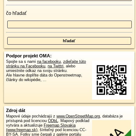
čo hľadať
Podpor projekt OMA:
Spojte sa s nami
na facebooku
,
zdieľajte túto
stránku na Facebooku
,
na Twittri
, alebo
umiestnite odkaz na svoju stránku.
Ale hlavne doplňte dáta do Openstreetmap,
články do wikipédie, ...
Zdroj dát
Mapové údaje pochádzajú z
www.OpenStreetMap.org
, databáza je
prístupná pod licenciou
ODbL
.
Mapový podklad
vytvára a aktualizuje
Freemap Slovakia
(www.freemap.sk)
, šíriteľný pod licenciou CC-
BY-SA. Fotky sme čerpali z galérie portálu