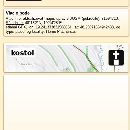
Viac o bode
Viac info:
aktualizovať mapu
,
uprav v JOSM (pokročilé)
,
71694713
,
Súradnice:
48°15'2"N
,
19°14'28"E
stiahni GPX
, lon: 19.241333831588634, lat: 48.25071654942438, og
type: place, og locality: Horné Plachtince,