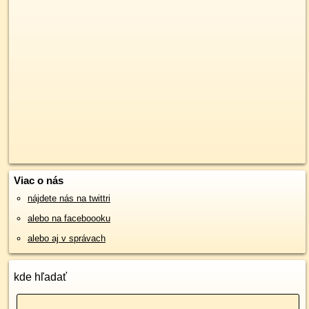
Viac o nás
nájdete nás na twittri
alebo na faceboooku
alebo aj v správach
kde hľadať