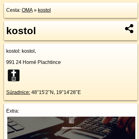
Cesta:
OMA
»
kostol
kostol
kostol
: kostol,
991 24
Horné Plachtince
Súradnice:
48°15'2"N
,
19°14'28"E
Extra: