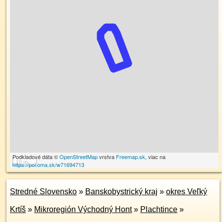
Podkladové dáta ©
OpenStreetMap
vrstva
Freemap.sk
, viac na
10 m
https://poi.oma.sk/w71694713
Stredné Slovensko
»
Banskobystrický kraj
»
okres Veľký
Krtíš
»
Mikroregión Východný Hont
»
Plachtince
»