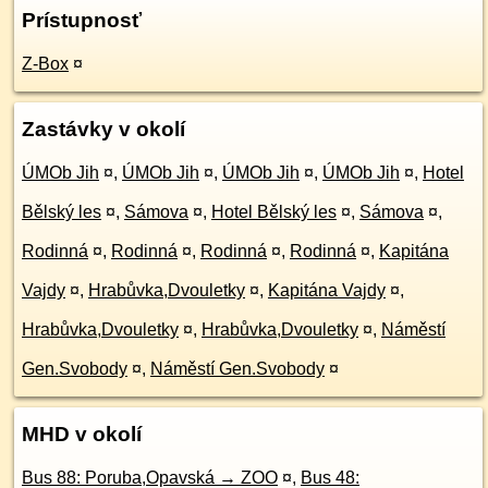
Prístupnosť
Z-Box
¤
Zastávky v okolí
ÚMOb Jih
¤
,
ÚMOb Jih
¤
,
ÚMOb Jih
¤
,
ÚMOb Jih
¤
,
Hotel
Bělský les
¤
,
Sámova
¤
,
Hotel Bělský les
¤
,
Sámova
¤
,
Rodinná
¤
,
Rodinná
¤
,
Rodinná
¤
,
Rodinná
¤
,
Kapitána
Vajdy
¤
,
Hrabůvka,Dvouletky
¤
,
Kapitána Vajdy
¤
,
Hrabůvka,Dvouletky
¤
,
Hrabůvka,Dvouletky
¤
,
Náměstí
Gen.Svobody
¤
,
Náměstí Gen.Svobody
¤
MHD v okolí
Bus 88: Poruba,Opavská → ZOO
¤
,
Bus 48: