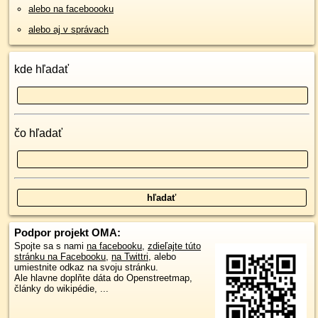
alebo na faceboooku
alebo aj v správach
kde hľadať
čo hľadať
Podpor projekt OMA:
Spojte sa s nami
na facebooku
,
zdieľajte túto
stránku na Facebooku
,
na Twittri
, alebo
umiestnite odkaz na svoju stránku.
Ale hlavne doplňte dáta do Openstreetmap,
články do wikipédie, ...