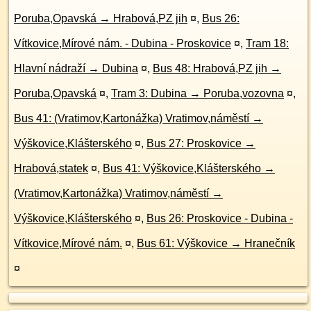
Poruba,Opavská → Hrabová,PZ jih
¤
,
Bus 26:
Vítkovice,Mírové nám. - Dubina - Proskovice
¤
,
Tram 18:
Hlavní nádraží → Dubina
¤
,
Bus 48: Hrabová,PZ jih →
Poruba,Opavská
¤
,
Tram 3: Dubina → Poruba,vozovna
¤
,
Bus 41: (Vratimov,Kartonážka) Vratimov,náměstí →
Výškovice,Klášterského
¤
,
Bus 27: Proskovice →
Hrabová,statek
¤
,
Bus 41: Výškovice,Klášterského →
(Vratimov,Kartonážka) Vratimov,náměstí →
Výškovice,Klášterského
¤
,
Bus 26: Proskovice - Dubina -
Vítkovice,Mírové nám.
¤
,
Bus 61: Výškovice → Hranečník
¤