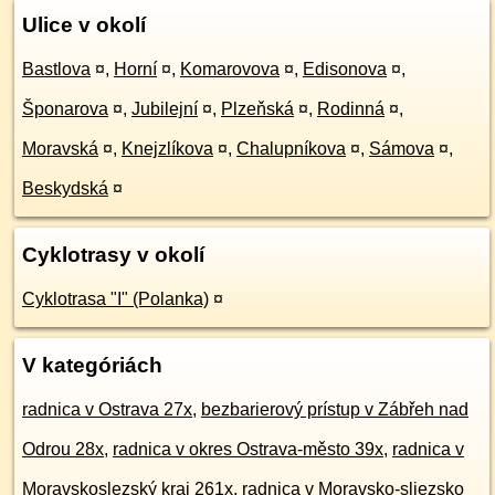
Ulice v okolí
Bastlova
¤
,
Horní
¤
,
Komarovova
¤
,
Edisonova
¤
,
Šponarova
¤
,
Jubilejní
¤
,
Plzeňská
¤
,
Rodinná
¤
,
Moravská
¤
,
Knejzlíkova
¤
,
Chalupníkova
¤
,
Sámova
¤
,
Beskydská
¤
Cyklotrasy v okolí
Cyklotrasa "I" (Polanka)
¤
V kategóriách
radnica v Ostrava 27x
,
bezbarierový prístup v Zábřeh nad
Odrou 28x
,
radnica v okres Ostrava-město 39x
,
radnica v
Moravskoslezský kraj 261x
,
radnica v Moravsko-sliezsko