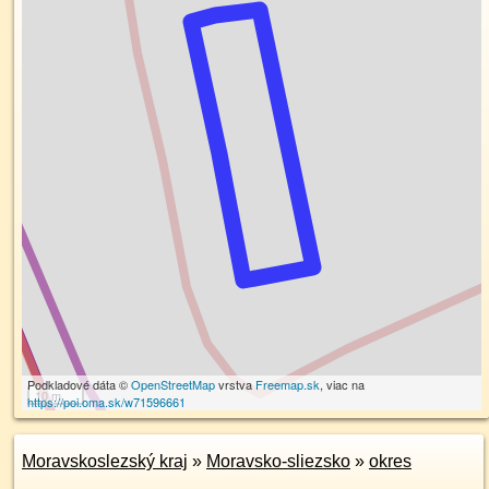
Podkladové dáta ©
OpenStreetMap
vrstva
Freemap.sk
, viac na
10 m
https://poi.oma.sk/w71596661
Moravskoslezský kraj
»
Moravsko-sliezsko
»
okres