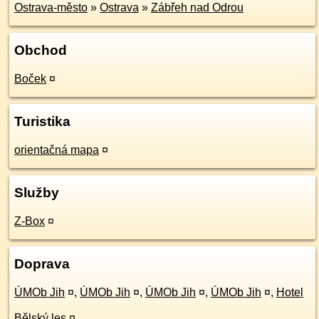
Ostrava-město
»
Ostrava
»
Zábřeh nad Odrou
Obchod
Boček
¤
Turistika
orientačná mapa
¤
Služby
Z-Box
¤
Doprava
ÚMOb Jih
¤
,
ÚMOb Jih
¤
,
ÚMOb Jih
¤
,
ÚMOb Jih
¤
,
Hotel
Bělský les
¤