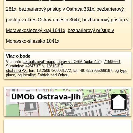
261x
,
bezbarierový prístup v Ostrava 331x
,
bezbarierový
prístup v okres Ostrava-město 364x
,
bezbarierový prístup v
Moravskoslezský kraj 1041x
,
bezbarierový prístup v
Moravsko-sliezsko 1041x
Viac o bode
Viac info:
aktualizovať mapu
,
uprav v JOSM (pokročilé)
,
71596661
,
Súradnice:
49°47'37"N
,
18°15'3"E
stiahni GPX
, lon: 18.25097208081772, lat: 49.7937955088197, og type:
place, og locality: Zábřeh nad Odrou,