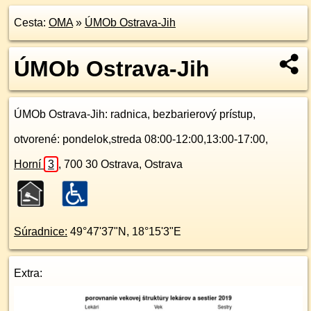
Cesta:
OMA
»
ÚMOb Ostrava-Jih
ÚMOb Ostrava-Jih
ÚMOb Ostrava-Jih
: radnica, bezbarierový prístup,
otvorené: pondelok,streda 08:00-12:00,13:00-17:00,
Horní
3
,
700 30
Ostrava, Ostrava
Súradnice:
49°47'37"N
,
18°15'3"E
Extra: