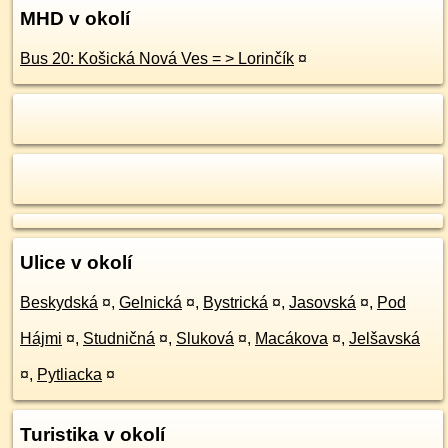
MHD v okolí
Bus 20: Košická Nová Ves = > Lorinčík
¤
Ulice v okolí
Beskydská
¤
,
Gelnická
¤
,
Bystrická
¤
,
Jasovská
¤
,
Pod
Hájmi
¤
,
Studničná
¤
,
Sluková
¤
,
Macákova
¤
,
Jelšavská
¤
,
Pytliacka
¤
Turistika v okolí