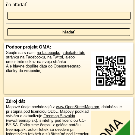
čo hľadať
Podpor projekt OMA:
Spojte sa s nami
na facebooku
,
zdieľajte túto
stránku na Facebooku
,
na Twittri
, alebo
umiestnite odkaz na svoju stránku.
Ale hlavne doplňte dáta do Openstreetmap,
články do wikipédie, ...
Zdroj dát
Mapové údaje pochádzajú z
www.OpenStreetMap.org
, databáza je
prístupná pod licenciou
ODbL
.
Mapový podklad
vytvára a aktualizuje
Freemap Slovakia
(www.freemap.sk)
, šíriteľný pod licenciou CC-
BY-SA. Fotky sme čerpali z galérie portálu
freemap.sk, autori fotiek sú uvedení pri
jednotlivých fotkách a sú šíriteľné pod licenciou