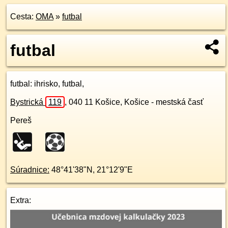
Cesta:
OMA
»
futbal
futbal
futbal
: ihrisko, futbal,
Bystrická
119
,
040 11
Košice, Košice - mestská časť
Pereš
Súradnice:
48°41'38"N
,
21°12'9"E
Extra: