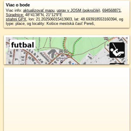
Viac o bode
Viac info:
aktualizovať mapu
,
uprav v JOSM (pokročilé)
,
694568871
,
Súradnice:
48°41'38"N
,
21°12'9"E
stiahni GPX
, lon: 21.202506015413903, lat: 48.693918553160394, og
type: place, og locality: Košice mestská časť Pereš,