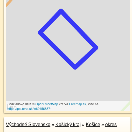
Podkladové dáta ©
OpenStreetMap
vrstva
Freemap.sk
, viac na
10 m
https://poi.oma.sk/w694568871
Východné Slovensko
»
Košický kraj
»
Košice
»
okres