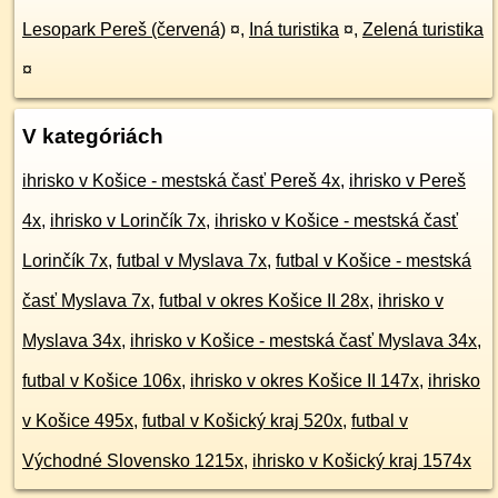
Lesopark Pereš (červená)
¤
,
Iná turistika
¤
,
Zelená turistika
¤
V kategóriách
ihrisko v Košice - mestská časť Pereš 4x
,
ihrisko v Pereš
4x
,
ihrisko v Lorinčík 7x
,
ihrisko v Košice - mestská časť
Lorinčík 7x
,
futbal v Myslava 7x
,
futbal v Košice - mestská
časť Myslava 7x
,
futbal v okres Košice II 28x
,
ihrisko v
Myslava 34x
,
ihrisko v Košice - mestská časť Myslava 34x
,
futbal v Košice 106x
,
ihrisko v okres Košice II 147x
,
ihrisko
v Košice 495x
,
futbal v Košický kraj 520x
,
futbal v
Východné Slovensko 1215x
,
ihrisko v Košický kraj 1574x