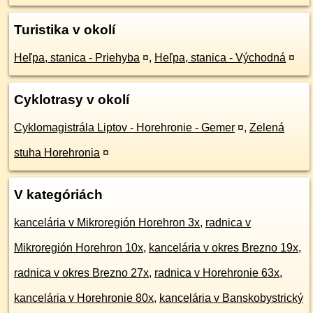
Turistika v okolí
Heľpa, stanica - Priehyba
¤
,
Heľpa, stanica - Východná
¤
Cyklotrasy v okolí
Cyklomagistrála Liptov - Horehronie - Gemer
¤
,
Zelená
stuha Horehronia
¤
V kategóriách
kancelária v Mikroregión Horehron 3x
,
radnica v
Mikroregión Horehron 10x
,
kancelária v okres Brezno 19x
,
radnica v okres Brezno 27x
,
radnica v Horehronie 63x
,
kancelária v Horehronie 80x
,
kancelária v Banskobystrický