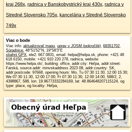
kraj 268x
,
radnica v Banskobystrický kraj 430x
,
radnica v
Stredné Slovensko 705x
,
kancelária v Stredné Slovensko
749x
Viac o bode
Viac info:
aktualizovať mapu
,
uprav v JOSM (pokročilé)
,
68351702
,
Súradnice:
48°51'52"N
,
19°58'3"E
stiahni GPX
, ele2: 667.0831, email: helpa@helpa.sk, phone: +421 48
618 6150, mobile: +421 910 220 278, radnica, website:
https://www.helpa.sk/, building: office, addr:city: Heľpa, addr:street:
Farská, source:addr: minvskaddress 2023 08, addr:country: SK,
addr:postcode: 97668, opening hours: Mo, Tu 07:30 11:30, 12:00 15:30;
We 07:30 11:30, 12:00 17:00; Fr 07:30 11:30, 12:00 14:00, 588/2, 2,
4398867, 588, lon: 19.96773332284169, lat: 48.864648207115124, og
type: place, og locality: Heľpa,