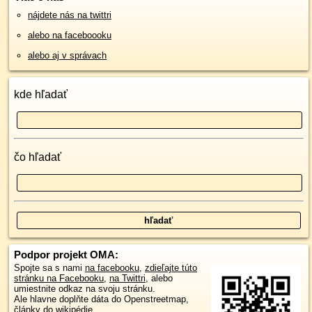
nájdete nás na twittri
alebo na faceboooku
alebo aj v správach
kde hľadať
čo hľadať
Podpor projekt OMA:
Spojte sa s nami
na facebooku
,
zdieľajte túto
stránku na Facebooku
,
na Twittri
, alebo
umiestnite odkaz na svoju stránku.
Ale hlavne doplňte dáta do Openstreetmap,
články do wikipédie, ...