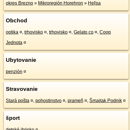
okres Brezno
»
Mikroregión Horehron
»
Heľpa
Obchod
optika
¤
,
trhovisko
¤
,
trhovisko
¤
,
Gelato co
¤
,
Coop
Jednota
¤
Ubytovanie
penzión
¤
Stravovanie
Stará pošta
¤
,
pohostinstvo
¤
,
prameň
¤
,
Šmajtak Podnik
¤
šport
detské ihrisko
¤