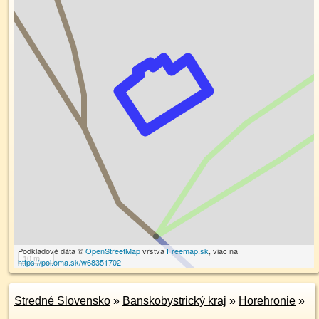
Podkladové dáta ©
OpenStreetMap
vrstva
Freemap.sk
, viac na
10 m
https://poi.oma.sk/w68351702
Stredné Slovensko
»
Banskobystrický kraj
»
Horehronie
»