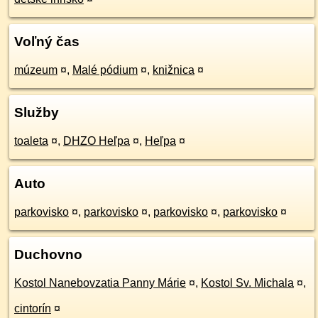
Voľný čas
múzeum
¤
,
Malé pódium
¤
,
knižnica
¤
Služby
toaleta
¤
,
DHZO Heľpa
¤
,
Heľpa
¤
Auto
parkovisko
¤
,
parkovisko
¤
,
parkovisko
¤
,
parkovisko
¤
Duchovno
Kostol Nanebovzatia Panny Márie
¤
,
Kostol Sv. Michala
¤
,
cintorín
¤