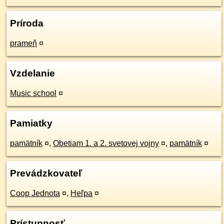
Príroda
prameň
¤
Vzdelanie
Music school
¤
Pamiatky
pamätník
¤
,
Obetiam 1. a 2. svetovej vojny
¤
,
pamätník
¤
Prevádzkovateľ
Coop Jednota
¤
,
Heľpa
¤
Prístupnosť