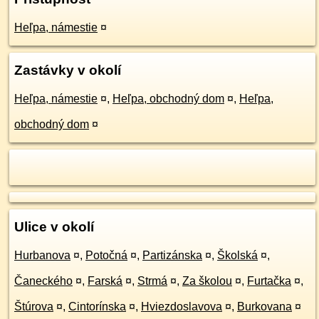
Heľpa, námestie
¤
Zastávky v okolí
Heľpa, námestie
¤
,
Heľpa, obchodný dom
¤
,
Heľpa,
obchodný dom
¤
Ulice v okolí
Hurbanova
¤
,
Potočná
¤
,
Partizánska
¤
,
Školská
¤
,
Čaneckého
¤
,
Farská
¤
,
Strmá
¤
,
Za školou
¤
,
Furtačka
¤
,
Štúrova
¤
,
Cintorínska
¤
,
Hviezdoslavova
¤
,
Burkovana
¤