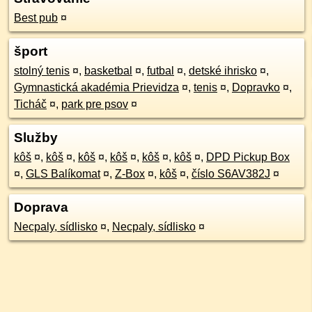
Best pub
¤
šport
stolný tenis
¤
,
basketbal
¤
,
futbal
¤
,
detské ihrisko
¤
,
Gymnastická akadémia Prievidza
¤
,
tenis
¤
,
Dopravko
¤
,
Ticháč
¤
,
park pre psov
¤
Služby
kôš
¤
,
kôš
¤
,
kôš
¤
,
kôš
¤
,
kôš
¤
,
kôš
¤
,
DPD Pickup Box
¤
,
GLS Balíkomat
¤
,
Z-Box
¤
,
kôš
¤
,
číslo S6AV382J
¤
Doprava
Necpaly, sídlisko
¤
,
Necpaly, sídlisko
¤