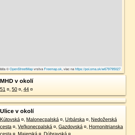
dáta ©
OpenStreetMap
vrstva
Freemap.sk
, viac na
https://poi.oma.sk/w679795027
MHD v okolí
51
¤
,
50
¤
,
44
¤
Ulice v okolí
Kútovská
¤
,
Malonecpalská
¤
,
Urbárska
¤
,
Nedožerská
cesta
¤
,
Veľkonecpalská
¤
,
Gazdovská
¤
,
Hornonitrianska
cesta
¤
,
Majerská
¤
,
Dúbravská
¤