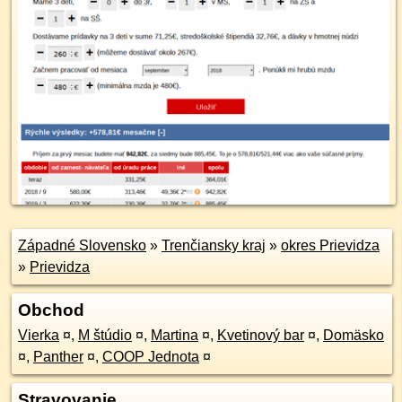
Západné Slovensko
»
Trenčiansky kraj
»
okres Prievidza
»
Prievidza
Obchod
Vierka
¤
,
M štúdio
¤
,
Martina
¤
,
Kvetinový bar
¤
,
Domäsko
¤
,
Panther
¤
,
COOP Jednota
¤
Stravovanie