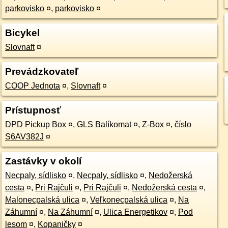
parkovisko
¤
,
parkovisko
¤
Bicykel
Slovnaft
¤
Prevádzkovateľ
COOP Jednota
¤
,
Slovnaft
¤
Prístupnosť
DPD Pickup Box
¤
,
GLS Balíkomat
¤
,
Z-Box
¤
,
číslo
S6AV382J
¤
Zastávky v okolí
Necpaly, sídlisko
¤
,
Necpaly, sídlisko
¤
,
Nedožerská
cesta
¤
,
Pri Rajčuli
¤
,
Pri Rajčuli
¤
,
Nedožerská cesta
¤
,
Malonecpalská ulica
¤
,
Veľkonecpalská ulica
¤
,
Na
Záhumní
¤
,
Na Záhumní
¤
,
Ulica Energetikov
¤
,
Pod
lesom
¤
,
Kopaničky
¤