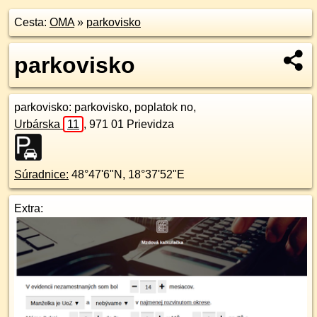
Cesta:
OMA
»
parkovisko
parkovisko
parkovisko
: parkovisko, poplatok no,
Urbárska
11
,
971 01
Prievidza
Súradnice:
48°47'6"N
,
18°37'52"E
Extra: