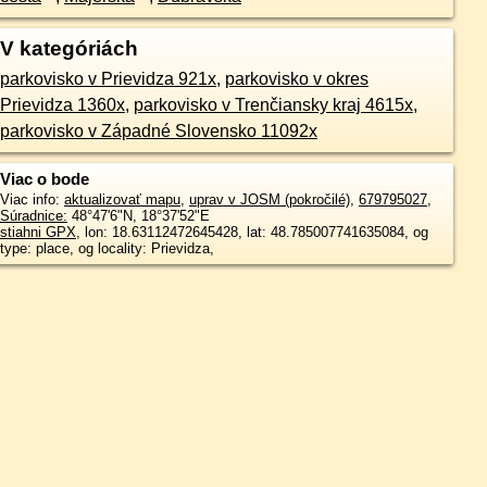
V kategóriách
parkovisko v Prievidza 921x
,
parkovisko v okres
Prievidza 1360x
,
parkovisko v Trenčiansky kraj 4615x
,
parkovisko v Západné Slovensko 11092x
Viac o bode
Viac info:
aktualizovať mapu
,
uprav v JOSM (pokročilé)
,
679795027
,
Súradnice:
48°47'6"N
,
18°37'52"E
stiahni GPX
, lon: 18.63112472645428, lat: 48.785007741635084, og
type: place, og locality: Prievidza,