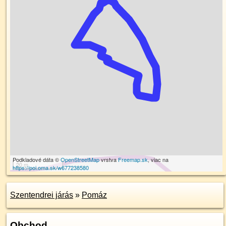
Podkladové dáta ©
OpenStreetMap
vrstva
Freemap.sk
, viac na
20 m
https://poi.oma.sk/w677238580
Szentendrei járás
»
Pomáz
Obchod