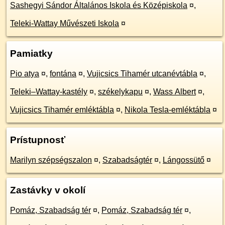
Sashegyi Sándor Általános Iskola és Középiskola
¤
,
Teleki-Wattay Művészeti Iskola
¤
Pamiatky
Pio atya
¤
,
fontána
¤
,
Vujicsics Tihamér utcanévtábla
¤
,
Teleki–Wattay-kastély
¤
,
székelykapu
¤
,
Wass Albert
¤
,
Vujicsics Tihamér emléktábla
¤
,
Nikola Tesla-emléktábla
¤
Prístupnosť
Marilyn szépségszalon
¤
,
Szabadságtér
¤
,
Lángossütő
¤
Zastávky v okolí
Pomáz, Szabadság tér
¤
,
Pomáz, Szabadság tér
¤
,