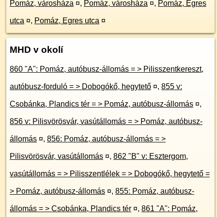
Pomáz, városháza
¤
,
Pomáz, városháza
¤
,
Pomáz, Egres
utca
¤
,
Pomáz, Egres utca
¤
MHD v okolí
860 "A": Pomáz, autóbusz-állomás = > Pilisszentkereszt,
autóbusz-forduló = > Dobogókő, hegytető
¤
,
855 v:
Csobánka, Plandics tér = > Pomáz, autóbusz-állomás
¤
,
856 v: Pilisvörösvár, vasútállomás = > Pomáz, autóbusz-
állomás
¤
,
856: Pomáz, autóbusz-állomás = >
Pilisvörösvár, vasútállomás
¤
,
862 "B" v: Esztergom,
vasútállomás = > Pilisszentlélek = > Dobogókő, hegytető =
> Pomáz, autóbusz-állomás
¤
,
855: Pomáz, autóbusz-
állomás = > Csobánka, Plandics tér
¤
,
861 "A": Pomáz,