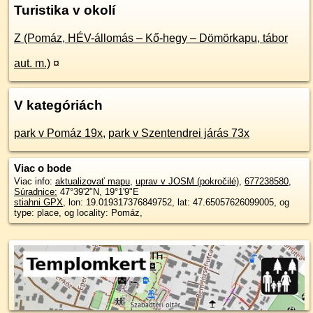
Turistika v okolí
Z (Pomáz, HÉV-állomás – Kő-hegy – Dömörkapu, tábor
aut. m.)
¤
V kategóriách
park v Pomáz 19x
,
park v Szentendrei járás 73x
Viac o bode
Viac info:
aktualizovať mapu
,
uprav v JOSM (pokročilé)
,
677238580
,
Súradnice:
47°39'2"N
,
19°1'9"E
stiahni GPX
, lon: 19.019317376849752, lat: 47.65057626099005, og
type: place, og locality: Pomáz,