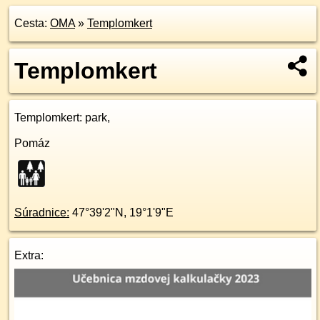
Cesta:
OMA
»
Templomkert
Templomkert
Templomkert
: park,
Pomáz
Súradnice:
47°39'2"N
,
19°1'9"E
Extra: