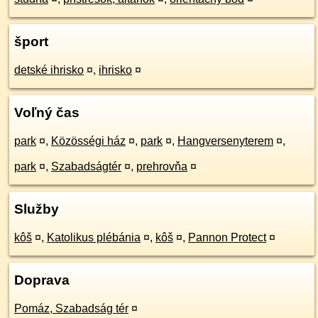
šport
detské ihrisko
¤
,
ihrisko
¤
Voľný čas
park
¤
,
Közösségi ház
¤
,
park
¤
,
Hangversenyterem
¤
,
park
¤
,
Szabadságtér
¤
,
prehrovňa
¤
Služby
kôš
¤
,
Katolikus plébánia
¤
,
kôš
¤
,
Pannon Protect
¤
Doprava
Pomáz, Szabadság tér
¤