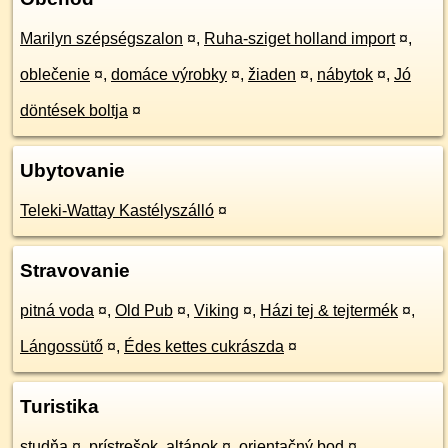
Marilyn szépségszalon
¤
,
Ruha-sziget holland import
¤
,
oblečenie
¤
,
domáce výrobky
¤
,
žiaden
¤
,
nábytok
¤
,
Jó
döntések boltja
¤
Ubytovanie
Teleki-Wattay Kastélyszálló
¤
Stravovanie
pitná voda
¤
,
Old Pub
¤
,
Viking
¤
,
Házi tej & tejtermék
¤
,
Lángossütő
¤
,
Édes kettes cukrászda
¤
Turistika
studňa
¤
,
prístrešok, altánok
¤
,
orientačný bod
¤