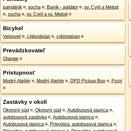
pamätník
¤
,
socha
¤
,
Baník - agitátor
¤
,
sv. Cyril a Metod
¤
,
socha
¤
,
sv. Cyril a sv. Metod
¤
Bicykel
Velosvet
¤
,
cyklostojan
¤
,
cyklostojan
¤
Prevádzkovateľ
Orange
¤
Prístupnosť
Modrý Ateliér
¤
,
Modrý Ateliér
¤
,
DPD Pickup Box
¤
,
Pozri
¤
Zastávky v okolí
Okresný súd
¤
,
Okresný súd
¤
,
Autobusová stanica
¤
,
autobusová zastávka
¤
,
Autobusová stanica
¤
,
Autobusová stanica
¤
,
Prievidza, autobusová stanica
¤
,