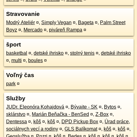
Stravovanie
Modrý Ateliér
¤
,
Simply Vegan
¤
,
Bageta
¤
,
Palm Street
Boyz
¤
,
Mercado
¤
,
piváreň Rampa
¤
šport
basketbal
¤
,
detské ihrisko
¤
,
stolný tenis
¤
,
detské ihrisko
¤
,
multi
¤
,
boules
¤
Voľný čas
park
¤
Služby
JUDr. Eleonóra Kohajdová
¤
,
Bývajte - SK
¤
,
Bytos
¤
,
sklárstvo
¤
,
Marián Beňačka - BenSed
¤
,
Z-Box
¤
,
Dentessa
¤
,
kôš
¤
,
kôš
¤
,
DPD Pickup Box
¤
,
Úrad práce,
sociálnych vecí a rodiny
¤
,
GLS Balíkomat
¤
,
kôš
¤
,
kôš
¤
,
Geoslužba
¤
,
Pozri
¤
,
kôš
¤
,
Bedes
¤
,
kôš
¤
,
kôš
¤
,
kôš
¤
,