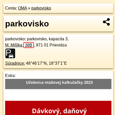
Cesta:
OMA
»
parkovisko
parkovisko
parkovisko
: parkovisko, kapacita 3,
M. Mišíka
38B
,
971 01
Prievidza
Súradnice:
48°46'17"N
,
18°37'1"E
Extra: