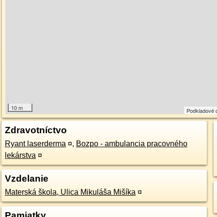
10 m
Podkladové 
Zdravotníctvo
Ryant laserderma
¤
,
Bozpo - ambulancia pracovného
lekárstva
¤
Vzdelanie
Materská škola, Ulica Mikuláša Mišíka
¤
Pamiatky