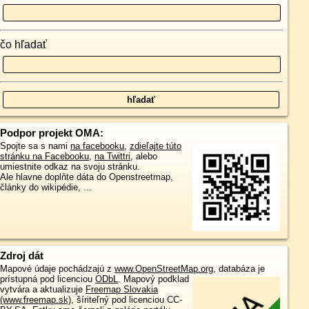
čo hľadať
Podpor projekt OMA:
Spojte sa s nami
na facebooku
,
zdieľajte túto
stránku na Facebooku
,
na Twittri
, alebo
umiestnite odkaz na svoju stránku.
Ale hlavne doplňte dáta do Openstreetmap,
články do wikipédie, ...
Zdroj dát
Mapové údaje pochádzajú z
www.OpenStreetMap.org
, databáza je
prístupná pod licenciou
ODbL
.
Mapový podklad
vytvára a aktualizuje
Freemap Slovakia
(www.freemap.sk)
, šíriteľný pod licenciou CC-