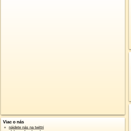
Viac o nás
nájdete nás na twittri