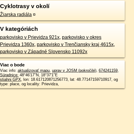
Cyklotrasy v okolí
Žiarska radiála
¤
V kategóriách
parkovisko v Prievidza 921x
,
parkovisko v okres
Prievidza 1360x
,
parkovisko v Trenčiansky kraj 4615x
,
parkovisko v Západné Slovensko 11092x
Viac o bode
Viac info:
aktualizovať mapu
,
uprav v JOSM (pokročilé)
,
674241159
,
Súradnice:
48°46'17"N
,
18°37'1"E
stiahni GPX
, lon: 18.617120871256773, lat: 48.77147159710917, og
type: place, og locality: Prievidza,