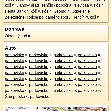
kôš
¤
,
Daňový úrad Trenčín - pobočka Prievidza
¤
,
kôš
¤
,
Penta Bank
¤
,
kôš
¤
,
kôš
¤
,
Geoing
¤
,
Oddelenie
Železničnej polície policajného zboru Trenčín
¤
,
kôš
¤
Doprava
Okresný súd
¤
Auto
parkovisko
¤
,
parkovisko
¤
,
parkovisko
¤
,
parkovisko
¤
,
parkovisko
¤
,
parkovisko
¤
,
parkovisko
¤
,
parkovisko
¤
,
parkovisko
¤
,
parkovisko
¤
,
parkovisko
¤
,
parkovisko
¤
,
parkovisko
¤
,
parkovisko
¤
,
parkovisko
¤
,
parkovisko
¤
,
parkovisko
¤
,
parkovisko
¤
,
parkovisko
¤
,
parkovisko
¤
,
parkovisko
¤
,
parkovisko
¤
,
parkovisko
¤
,
parkovisko
¤
,
parkovisko
¤
,
parkovisko
¤
,
parkovisko
¤
,
parkovisko
¤
,
Šumperská
¤
,
parkovisko
¤