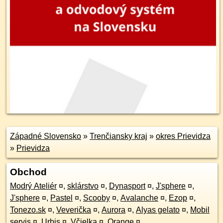
Západné Slovensko
»
Trenčiansky kraj
»
okres Prievidza
»
Prievidza
Obchod
Modrý Ateliér
¤
,
sklárstvo
¤
,
Dynasport
¤
,
J'sphere
¤
,
J'sphere
¤
,
Pastel
¤
,
Scooby
¤
,
Avalanche
¤
,
Ezop
¤
,
Tonezo.sk
¤
,
Veverička
¤
,
Aurora
¤
,
Alyas gelato
¤
,
Mobil
servis
¤
,
Urbis
¤
,
Včielka
¤
,
Orange
¤