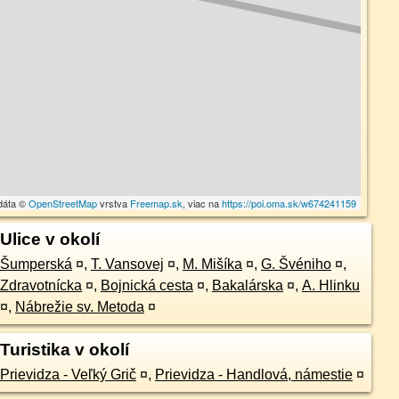
dáta ©
OpenStreetMap
vrstva
Freemap.sk
, viac na
https://poi.oma.sk/w674241159
Ulice v okolí
Šumperská
¤
,
T. Vansovej
¤
,
M. Mišíka
¤
,
G. Švéniho
¤
,
Zdravotnícka
¤
,
Bojnická cesta
¤
,
Bakalárska
¤
,
A. Hlinku
¤
,
Nábrežie sv. Metoda
¤
Turistika v okolí
Prievidza - Veľký Grič
¤
,
Prievidza - Handlová, námestie
¤