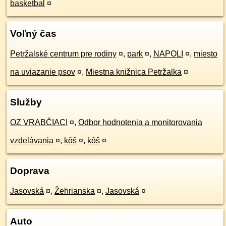
basketbal
¤
Voľný čas
Petržalské centrum pre rodiny
¤
,
park
¤
,
NAPOLI
¤
,
miesto
na uviazanie psov
¤
,
Miestna knižnica Petržalka
¤
Služby
OZ VRABČIACI
¤
,
Odbor hodnotenia a monitorovania
vzdelávania
¤
,
kôš
¤
,
kôš
¤
Doprava
Jasovská
¤
,
Žehrianska
¤
,
Jasovská
¤
Auto