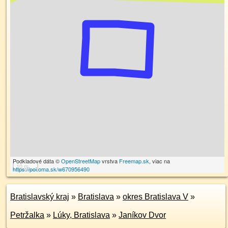
Podkladové dáta ©
OpenStreetMap
vrstva
Freemap.sk
, viac na
10 m
https://poi.oma.sk/w670956490
Bratislavský kraj
»
Bratislava
»
okres Bratislava V
»
Petržalka
»
Lúky, Bratislava
»
Janíkov Dvor