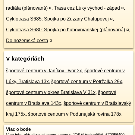
radiála (plánovaná)
¤
,
Trasa cez Lúky východ - západ
¤
,
Cyklotrasa S685: Spojka po Zuzany Chalupovej
¤
,
Cyklotrasa S680: Spojka po Ľubovnianskej (plánovaná)
¤
,
Dolnozemská cesta
¤
V kategóriách
športové centrum v Janíkov Dvor 3x
,
športové centrum v
Lúky, Bratislava 13x
,
športové centrum v Petržalka 29x
,
športové centrum v okres Bratislava V 31x
,
športové
centrum v Bratislava 143x
,
športové centrum v Bratislavský
kraj 175x
,
športové centrum v Podunajská rovina 178x
Viac o bode
Viac info:
aktualizovať mapu
,
uprav v JOSM (pokročilé)
,
670956490
,