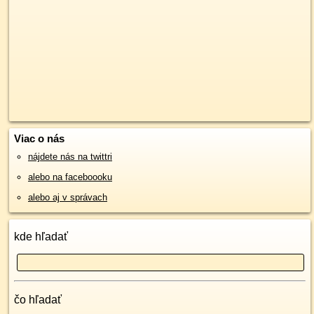
Viac o nás
nájdete nás na twittri
alebo na faceboooku
alebo aj v správach
kde hľadať
čo hľadať