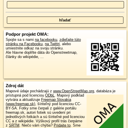
Podpor projekt OMA:
Spojte sa s nami
na facebooku
,
zdieľajte túto
stránku na Facebooku
,
na Twittri
, alebo
umiestnite odkaz na svoju stránku.
Ale hlavne doplňte dáta do Openstreetmap,
články do wikipédie, ...
Zdroj dát
Mapové údaje pochádzajú z
www.OpenStreetMap.org
, databáza je
prístupná pod licenciou
ODbL
.
Mapový podklad
vytvára a aktualizuje
Freemap Slovakia
(www.freemap.sk)
, šíriteľný pod licenciou CC-
BY-SA. Fotky sme čerpali z galérie portálu
freemap.sk, autori fotiek sú uvedení pri
jednotlivých fotkách a sú šíriteľné pod licenciou
CC a z wikipédie. Výškový profil trás čerpáme
z
SRTM
. Niečo vám chýba?
Pridajte to
. Sme