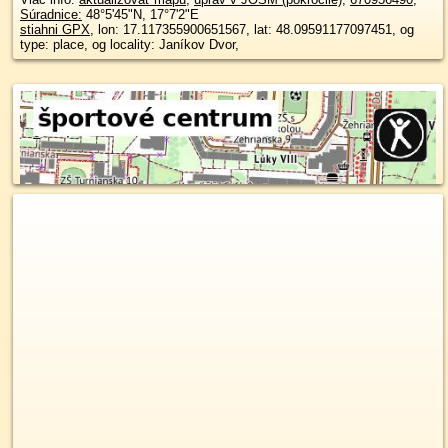
Súradnice:
48°5'45"N
,
17°7'2"E
stiahni GPX
, lon: 17.117355900651567, lat: 48.09591177097451, og
type: place, og locality: Janíkov Dvor,