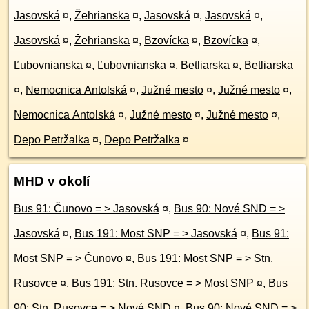
Jasovská
¤
,
Žehrianska
¤
,
Jasovská
¤
,
Jasovská
¤
,
Jasovská
¤
,
Žehrianska
¤
,
Bzovícka
¤
,
Bzovícka
¤
,
Ľubovnianska
¤
,
Ľubovnianska
¤
,
Betliarska
¤
,
Betliarska
¤
,
Nemocnica Antolská
¤
,
Južné mesto
¤
,
Južné mesto
¤
,
Nemocnica Antolská
¤
,
Južné mesto
¤
,
Južné mesto
¤
,
Depo Petržalka
¤
,
Depo Petržalka
¤
MHD v okolí
Bus 91: Čunovo = > Jasovská
¤
,
Bus 90: Nové SND = >
Jasovská
¤
,
Bus 191: Most SNP = > Jasovská
¤
,
Bus 91:
Most SNP = > Čunovo
¤
,
Bus 191: Most SNP = > Stn.
Rusovce
¤
,
Bus 191: Stn. Rusovce = > Most SNP
¤
,
Bus
90: Stn. Rusovce = > Nové SND
¤
,
Bus 90: Nové SND = >