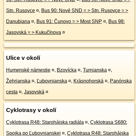
Stn. Rusovce
¤
,
Bus 90: Nové SND = > Stn. Rusovce = >
Danubiana
¤
,
Bus 91: Čunovo = > Most SNP
¤
,
Bus 98:
Jasovská = > Kukučínova
¤
Ulice v okolí
Humenské námestie
¤
,
Bzovícka
¤
,
Turnianska
¤
,
Žehrianska
¤
,
Ľubovnianska
¤
,
Krásnohorská
¤
,
Panónska
cesta
¤
,
Jasovská
¤
Cyklotrasy v okolí
Cyklotrasa R48: Starohájska radiála
¤
,
Cyklotrasa S680:
Spojka po Ľubovnianskej
¤
,
Cyklotrasa R48: Starohájska