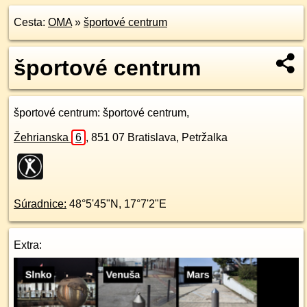
Cesta:
OMA
»
športové centrum
športové centrum
športové centrum
: športové centrum,
Žehrianska
6
,
851 07
Bratislava, Petržalka
Súradnice:
48°5'45"N
,
17°7'2"E
Extra: