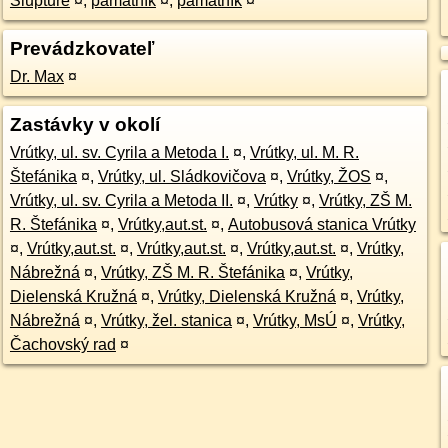
Slupture
¤
,
pamätník
¤
,
pamätník
¤
Prevádzkovateľ
Dr. Max
¤
Zastávky v okolí
Vrútky, ul. sv. Cyrila a Metoda I.
¤
,
Vrútky, ul. M. R.
Štefánika
¤
,
Vrútky, ul. Sládkovičova
¤
,
Vrútky, ŽOS
¤
,
Vrútky, ul. sv. Cyrila a Metoda II.
¤
,
Vrútky
¤
,
Vrútky, ZŠ M.
R. Štefánika
¤
,
Vrútky,aut.st.
¤
,
Autobusová stanica Vrútky
¤
,
Vrútky,aut.st.
¤
,
Vrútky,aut.st.
¤
,
Vrútky,aut.st.
¤
,
Vrútky,
Nábrežná
¤
,
Vrútky, ZŠ M. R. Štefánika
¤
,
Vrútky,
Dielenská Kružná
¤
,
Vrútky, Dielenská Kružná
¤
,
Vrútky,
Nábrežná
¤
,
Vrútky, žel. stanica
¤
,
Vrútky, MsÚ
¤
,
Vrútky,
Čachovský rad
¤