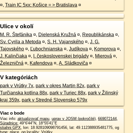
¤
,
Train IC 5xx: Košice = > Bratislava
¤
Ulice v okolí
M. R. Štefánika
¤
,
Dielenská Kružná
¤
,
Republikánska
¤
,
Sv. Cyrila a Metoda
¤
,
S. H. Vajanského
¤
,
J. G.
Tajovského
¤
,
Ľubochnianska
¤
,
Judíkova
¤
,
Komorova
¤
,
J. Kalinčiaka
¤
,
I. československej brigády
¤
,
Mierová
¤
,
Železničná
¤
,
Kafendova
¤
,
A. Sládkoviča
¤
V kategóriách
park v Vrútky 7x
,
park v okres Martin 82x
,
park v
Turčianska kotlina 88x
,
park v Turiec 88x
,
park v Žilinský
kraj 359x
,
park v Stredné Slovensko 579x
Viac o bode
Viac info:
aktualizovať mapu
,
uprav v JOSM (pokročilé)
,
669072144
,
Súradnice:
49°6'44"N
,
18°55'41"E
stiahni GPX
, lon: 18.928109098791456, lat: 49.112388935481775, og
type: place, og locality: Vrútky,