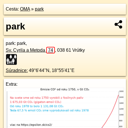
Cesta:
OMA
»
park
park
park
: park,
Sv. Cyrila a Metoda
74
,
038 61
Vrútky
Súradnice:
49°6'44"N
,
18°55'41"E
Extra: