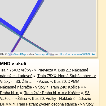
dáta ©
OpenStreetMap
vrstva
Freemap.sk
, viac na
https://poi.oma.sk/w669072144
MHD v okolí
Train 75XX: Vrútky - > Prievidza
¤
,
Bus 21: Nákladné
nádražie - Ľadoveň
¤
,
Train 75XX: Horná Štubňa obec - >
Vrútky
¤
,
S3: Žilina = > Važec
¤
,
Bus 20: DPMM -
Nákladné nádražie - Vrútky
¤
,
Train 240: Košice = >
Praha hl. n.
¤
,
Train 241: Praha hl. n. = > Košice
¤
,
S3:
Važec = > Žilina
¤
,
Bus 20: Vrútky - Nákladné nádražie -
DPMM
¤
,
Train Fatran: Zvolen osobná stanica - > Vrútky