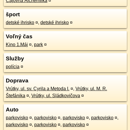
Čajovňa Alchemilka
¤
šport
detské ihrisko
¤
,
detské ihrisko
¤
Voľný čas
Kino 1.Máj
¤
,
park
¤
Služby
polícia
¤
Doprava
Vrútky, ul. sv. Cyrila a Metoda I.
¤
,
Vrútky, ul. M. R.
Štefánika
¤
,
Vrútky, ul. Sládkovičova
¤
Auto
parkovisko
¤
,
parkovisko
¤
,
parkovisko
¤
,
parkovisko
¤
,
parkovisko
¤
,
parkovisko
¤
,
parkovisko
¤