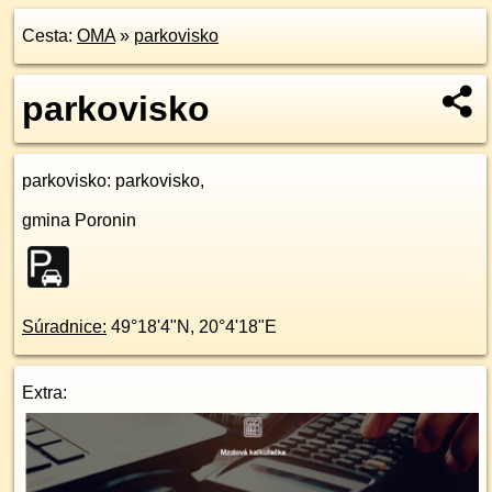
Cesta:
OMA
»
parkovisko
parkovisko
parkovisko
: parkovisko,
gmina Poronin
Súradnice:
49°18'4"N
,
20°4'18"E
Extra: