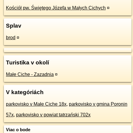
Kościół pw. Świętego Józefa w Małych Cichych
¤
Splav
brod
¤
Turistika v okolí
Małe Ciche - Zazadnia
¤
V kategóriách
parkovisko v Małe Ciche 18x
,
parkovisko v gmina Poronin
57x
,
parkovisko v powiat tatrzański 702x
Viac o bode