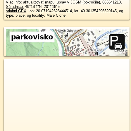
Viac info:
aktualizovať mapu
,
uprav v JOSM (pokročilé)
,
665641213
,
Súradnice:
49°18'4"N
,
20°4'18"E
stiahni GPX
, lon: 20.071942623444514, lat: 49.301354296520145, og
type: place, og locality: Małe Ciche,