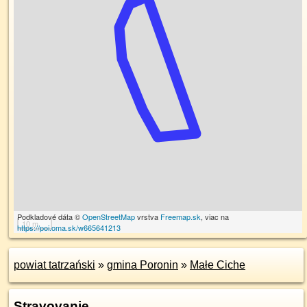
Podkladové dáta ©
OpenStreetMap
vrstva
Freemap.sk
, viac na
10 m
https://poi.oma.sk/w665641213
powiat tatrzański
»
gmina Poronin
»
Małe Ciche
Stravovanie