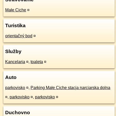
Małe Ciche
¤
Turistika
orientačný bod
¤
Služby
Kancelaria
¤
,
toaleta
¤
Auto
parkovisko
¤
,
Parking Małe Ciche stacja narciarska dolna
¤
,
parkovisko
¤
,
parkovisko
¤
Duchovno