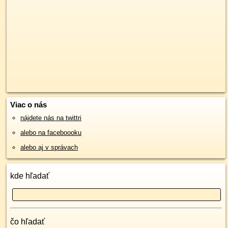
Viac o nás
nájdete nás na twittri
alebo na faceboooku
alebo aj v správach
kde hľadať
čo hľadať