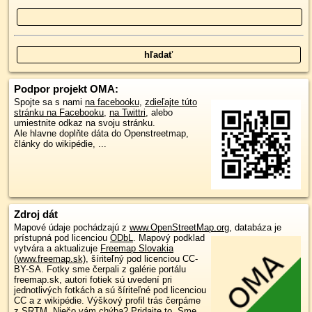
Podpor projekt OMA:
Spojte sa s nami
na facebooku
,
zdieľajte túto
stránku na Facebooku
,
na Twittri
, alebo
umiestnite odkaz na svoju stránku.
Ale hlavne doplňte dáta do Openstreetmap,
články do wikipédie, ...
Zdroj dát
Mapové údaje pochádzajú z
www.OpenStreetMap.org
, databáza je
prístupná pod licenciou
ODbL
.
Mapový podklad
vytvára a aktualizuje
Freemap Slovakia
(www.freemap.sk)
, šíriteľný pod licenciou CC-
BY-SA. Fotky sme čerpali z galérie portálu
freemap.sk, autori fotiek sú uvedení pri
jednotlivých fotkách a sú šíriteľné pod licenciou
CC a z wikipédie. Výškový profil trás čerpáme
z
SRTM
. Niečo vám chýba?
Pridajte to
. Sme