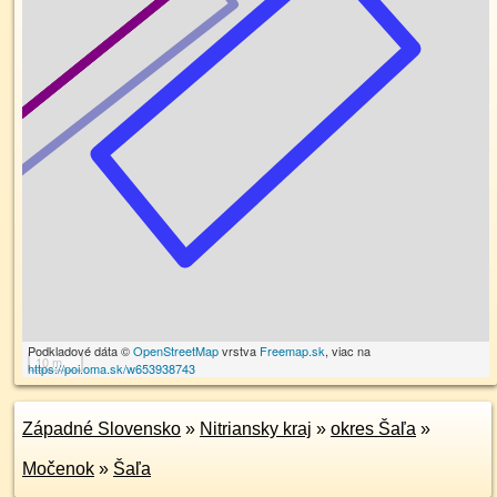
Podkladové dáta ©
OpenStreetMap
vrstva
Freemap.sk
, viac na
10 m
https://poi.oma.sk/w653938743
Západné Slovensko
»
Nitriansky kraj
»
okres Šaľa
»
Močenok
»
Šaľa