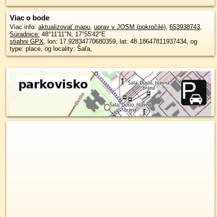
Viac o bode
Viac info:
aktualizovať mapu
,
uprav v JOSM (pokročilé)
,
653938743
,
Súradnice:
48°11'11"N
,
17°55'42"E
stiahni GPX
, lon: 17.92834770680359, lat: 48.18647811937434, og
type: place, og locality: Šaľa,