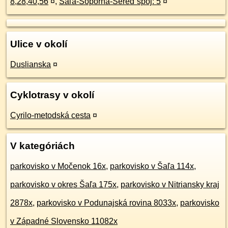
8,28,40,56
¤
,
Šaľa-Šoporňa-Sereď spoj: 5
¤
Ulice v okolí
Duslianska
¤
Cyklotrasy v okolí
Cyrilo-metodská cesta
¤
V kategóriách
parkovisko v Močenok 16x
,
parkovisko v Šaľa 114x
,
parkovisko v okres Šaľa 175x
,
parkovisko v Nitriansky kraj
2878x
,
parkovisko v Podunajská rovina 8033x
,
parkovisko
v Západné Slovensko 11082x