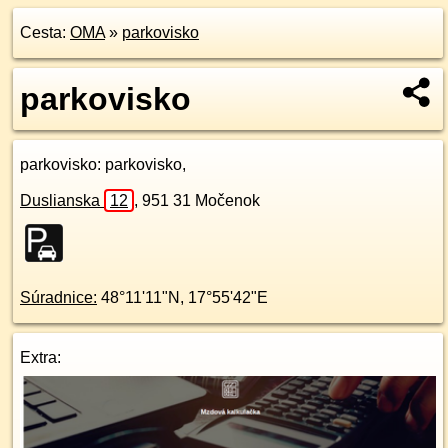
Cesta:
OMA
»
parkovisko
parkovisko
parkovisko
: parkovisko,
Duslianska
12
,
951 31
Močenok
Súradnice:
48°11'11"N
,
17°55'42"E
Extra: