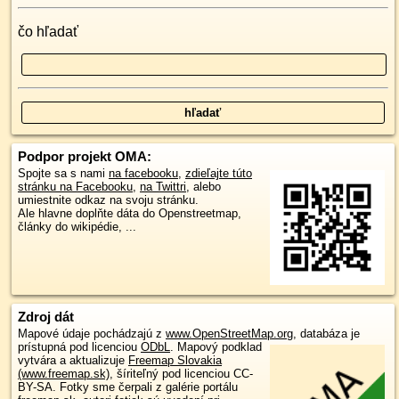
čo hľadať
Podpor projekt OMA:
Spojte sa s nami
na facebooku
,
zdieľajte túto
stránku na Facebooku
,
na Twittri
, alebo
umiestnite odkaz na svoju stránku.
Ale hlavne doplňte dáta do Openstreetmap,
články do wikipédie, ...
Zdroj dát
Mapové údaje pochádzajú z
www.OpenStreetMap.org
, databáza je
prístupná pod licenciou
ODbL
.
Mapový podklad
vytvára a aktualizuje
Freemap Slovakia
(www.freemap.sk)
, šíriteľný pod licenciou CC-
BY-SA. Fotky sme čerpali z galérie portálu