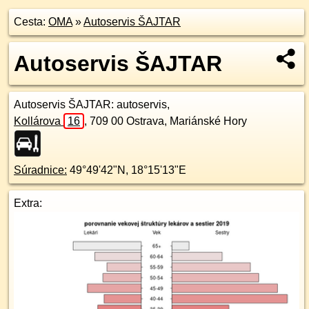
Cesta:
OMA
»
Autoservis ŠAJTAR
Autoservis ŠAJTAR
Autoservis ŠAJTAR
: autoservis,
Kollárova
16
,
709 00
Ostrava, Mariánské Hory
Súradnice:
49°49'42"N
,
18°15'13"E
Extra: