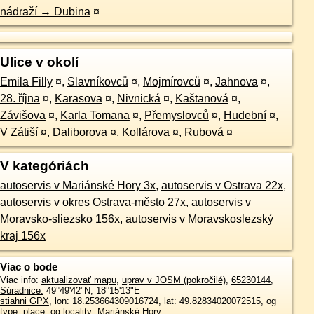
nádraží → Dubina
¤
Ulice v okolí
Emila Filly
¤
,
Slavníkovců
¤
,
Mojmírovců
¤
,
Jahnova
¤
,
28. října
¤
,
Karasova
¤
,
Nivnická
¤
,
Kaštanová
¤
,
Závišova
¤
,
Karla Tomana
¤
,
Přemyslovců
¤
,
Hudební
¤
,
V Zátiší
¤
,
Daliborova
¤
,
Kollárova
¤
,
Rubová
¤
V kategóriách
autoservis v Mariánské Hory 3x
,
autoservis v Ostrava 22x
,
autoservis v okres Ostrava-město 27x
,
autoservis v
Moravsko-sliezsko 156x
,
autoservis v Moravskoslezský
kraj 156x
Viac o bode
Viac info:
aktualizovať mapu
,
uprav v JOSM (pokročilé)
,
65230144
,
Súradnice:
49°49'42"N
,
18°15'13"E
stiahni GPX
, lon: 18.253664309016724, lat: 49.82834020072515, og
type: place, og locality: Mariánské Hory,