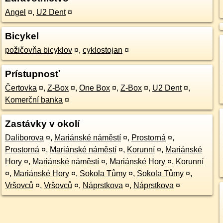
Angel
¤
,
U2 Dent
¤
Bicykel
požičovňa bicyklov
¤
,
cyklostojan
¤
Prístupnosť
Čertovka
¤
,
Z-Box
¤
,
One Box
¤
,
Z-Box
¤
,
U2 Dent
¤
,
Komerční banka
¤
Zastávky v okolí
Daliborova
¤
,
Mariánské náměstí
¤
,
Prostorná
¤
,
Prostorná
¤
,
Mariánské náměstí
¤
,
Korunní
¤
,
Mariánské
Hory
¤
,
Mariánské náměstí
¤
,
Mariánské Hory
¤
,
Korunní
¤
,
Mariánské Hory
¤
,
Sokola Tůmy
¤
,
Sokola Tůmy
¤
,
Vršovců
¤
,
Vršovců
¤
,
Náprstkova
¤
,
Náprstkova
¤