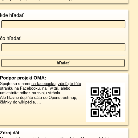
kde hľadať
čo hľadať
Podpor projekt OMA:
Spojte sa s nami
na facebooku
,
zdieľajte túto
stránku na Facebooku
,
na Twittri
, alebo
umiestnite odkaz na svoju stránku.
Ale hlavne doplňte dáta do Openstreetmap,
články do wikipédie, ...
Zdroj dát