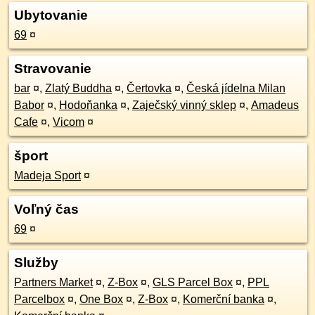
Ubytovanie
69
¤
Stravovanie
bar
¤
,
Zlatý Buddha
¤
,
Čertovka
¤
,
Česká jídelna Milan
Babor
¤
,
Hodoňanka
¤
,
Zaječský vinný sklep
¤
,
Amadeus
Cafe
¤
,
Vicom
¤
šport
Madeja Sport
¤
Voľný čas
69
¤
Služby
Partners Market
¤
,
Z-Box
¤
,
GLS Parcel Box
¤
,
PPL
Parcelbox
¤
,
One Box
¤
,
Z-Box
¤
,
Komerční banka
¤
,