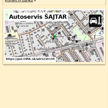
Komerční banka
¤