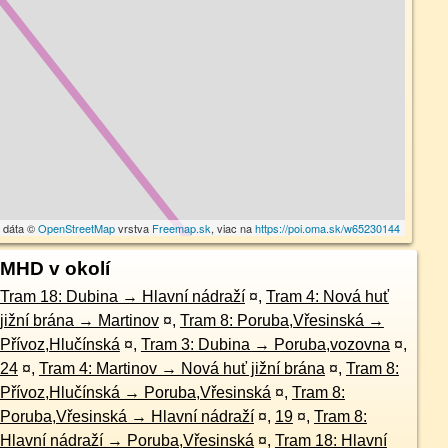
 dáta ©
OpenStreetMap
vrstva
Freemap.sk
, viac na
https://poi.oma.sk/w65230144
MHD v okolí
Tram 18: Dubina → Hlavní nádraží
¤
,
Tram 4: Nová huť
jižní brána → Martinov
¤
,
Tram 8: Poruba,Vřesinská →
Přívoz,Hlučínská
¤
,
Tram 3: Dubina → Poruba,vozovna
¤
,
24
¤
,
Tram 4: Martinov → Nová huť jižní brána
¤
,
Tram 8:
Přívoz,Hlučínská → Poruba,Vřesinská
¤
,
Tram 8:
Poruba,Vřesinská → Hlavní nádraží
¤
,
19
¤
,
Tram 8:
Hlavní nádraží → Poruba,Vřesinská
¤
,
Tram 18: Hlavní