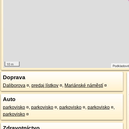
10 m
Podkladové
Doprava
Daliborova
¤
,
predaj lístkov
¤
,
Mariánské náměstí
¤
Auto
parkovisko
¤
,
parkovisko
¤
,
parkovisko
¤
,
parkovisko
¤
,
parkovisko
¤
Zdravotníctvo