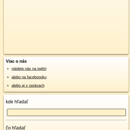
Viac o nás
nájdete nás na twittri
alebo na faceboooku
alebo aj v správach
kde hľadať
čo hľadať