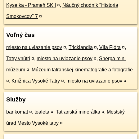
Kyselka - Prameň SK I
¤
,
Náučný chodník "Historia
Smokovcov" 7
¤
Voľný čas
miesto na uviazanie psov
¤
,
Tricklandia
¤
,
Vila Flóra
¤
,
Tatry vnútri
¤
,
miesto na uviazanie psov
¤
,
Sherpa mini
múzeum
¤
,
Múzeum tatranskej kinematografie a fotografie
¤
,
Knižnica Vysoké Tatry
¤
,
miesto na uviazanie psov
¤
Služby
bankomat
¤
,
toaleta
¤
,
Tatranská minerálka
¤
,
Mestský
úrad Mesto Vysoké tatry
¤