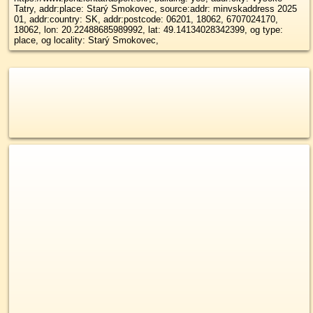
Tatry, addr:place: Starý Smokovec, source:addr: minvskaddress 2025
01, addr:country: SK, addr:postcode: 06201, 18062, 6707024170,
18062, lon: 20.22488685989992, lat: 49.14134028342399, og type:
place, og locality: Starý Smokovec,