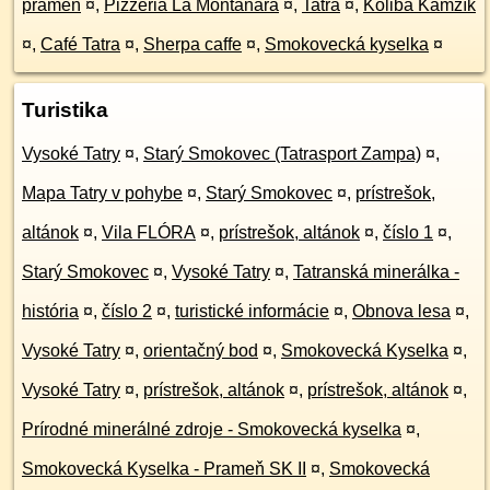
prameň
¤
,
Pizzeria La Montanara
¤
,
Tatra
¤
,
Koliba Kamzík
¤
,
Café Tatra
¤
,
Sherpa caffe
¤
,
Smokovecká kyselka
¤
Turistika
Vysoké Tatry
¤
,
Starý Smokovec (Tatrasport Zampa)
¤
,
Mapa Tatry v pohybe
¤
,
Starý Smokovec
¤
,
prístrešok,
altánok
¤
,
Vila FLÓRA
¤
,
prístrešok, altánok
¤
,
číslo 1
¤
,
Starý Smokovec
¤
,
Vysoké Tatry
¤
,
Tatranská minerálka -
história
¤
,
číslo 2
¤
,
turistické informácie
¤
,
Obnova lesa
¤
,
Vysoké Tatry
¤
,
orientačný bod
¤
,
Smokovecká Kyselka
¤
,
Vysoké Tatry
¤
,
prístrešok, altánok
¤
,
prístrešok, altánok
¤
,
Prírodné minerálné zdroje - Smokovecká kyselka
¤
,
Smokovecká Kyselka - Prameň SK II
¤
,
Smokovecká