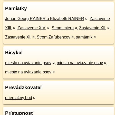
Pamiatky
Johan Georg RAINER a Elizabeth RAINER
¤
,
Zastavenie
XIII.
¤
,
Zastavenie XIV.
¤
,
Strom mieru
¤
,
Zastavenie XII.
¤
,
Zastavenie XI.
¤
,
Strom Zaľúbencov
¤
,
pamätník
¤
Bicykel
miesto na uviazanie psov
¤
,
miesto na uviazanie psov
¤
,
miesto na uviazanie psov
¤
Prevádzkovateľ
orientačný bod
¤
Prístupnosť