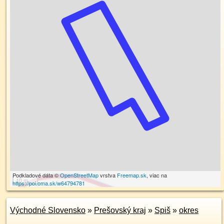
Podkladové dáta ©
OpenStreetMap
vrstva
Freemap.sk
, viac na
10 m
https://poi.oma.sk/w64794781
Východné Slovensko
»
Prešovský kraj
»
Spiš
»
okres