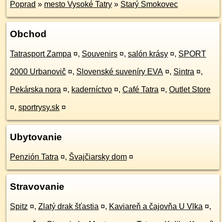
Poprad
»
mesto Vysoké Tatry
»
Starý Smokovec
Obchod
Tatrasport Zampa
¤
,
Souvenirs
¤
,
salón krásy
¤
,
SPORT
2000 Urbanovič
¤
,
Slovenské suveníry EVA
¤
,
Sintra
¤
,
Pekárska nora
¤
,
kaderníctvo
¤
,
Café Tatra
¤
,
Outlet Store
¤
,
sportrysy.sk
¤
Ubytovanie
Penzión Tatra
¤
,
Švajčiarsky dom
¤
Stravovanie
Spitz
¤
,
Zlatý drak šťastia
¤
,
Kaviareň a čajovňa U Vlka
¤
,