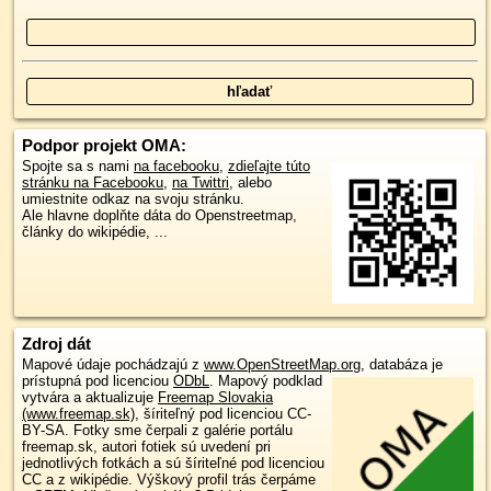
Podpor projekt OMA:
Spojte sa s nami
na facebooku
,
zdieľajte túto
stránku na Facebooku
,
na Twittri
, alebo
umiestnite odkaz na svoju stránku.
Ale hlavne doplňte dáta do Openstreetmap,
články do wikipédie, ...
Zdroj dát
Mapové údaje pochádzajú z
www.OpenStreetMap.org
, databáza je
prístupná pod licenciou
ODbL
.
Mapový podklad
vytvára a aktualizuje
Freemap Slovakia
(www.freemap.sk)
, šíriteľný pod licenciou CC-
BY-SA. Fotky sme čerpali z galérie portálu
freemap.sk, autori fotiek sú uvedení pri
jednotlivých fotkách a sú šíriteľné pod licenciou
CC a z wikipédie. Výškový profil trás čerpáme