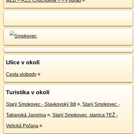
MLD – A15: Chochołów = > Poprad
¤
Ulice v okolí
Cesta slobody
¤
Turistika v okolí
Starý Smokovec - Slavkovský štít
¤
,
Starý Smokovec -
Tatranská Javorina
¤
,
Starý Smokovec, stanica TEŽ -
Velická Poľana
¤