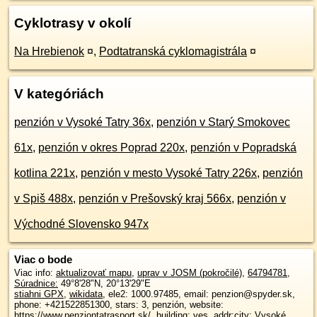
Cyklotrasy v okolí
Na Hrebienok
¤
,
Podtatranská cyklomagistrála
¤
V kategóriách
penzión v Vysoké Tatry 36x
,
penzión v Starý Smokovec
61x
,
penzión v okres Poprad 220x
,
penzión v Popradská
kotlina 221x
,
penzión v mesto Vysoké Tatry 226x
,
penzión
v Spiš 488x
,
penzión v Prešovský kraj 566x
,
penzión v
Východné Slovensko 947x
Viac o bode
Viac info:
aktualizovať mapu
,
uprav v JOSM (pokročilé)
,
64794781
,
Súradnice:
49°8'28"N
,
20°13'29"E
stiahni GPX
,
wikidata
, ele2: 1000.97485, email: penzion@spyder.sk,
phone: +421522851300, stars: 3, penzión, website:
https://www.penziontatrasport.sk/, building: yes, addr:city: Vysoké