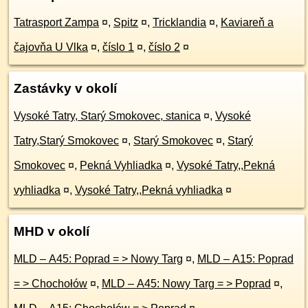
Tatrasport Zampa
¤
,
Spitz
¤
,
Tricklandia
¤
,
Kaviareň a
čajovňa U Vlka
¤
,
číslo 1
¤
,
číslo 2
¤
Zastávky v okolí
Vysoké Tatry, Starý Smokovec, stanica
¤
,
Vysoké
Tatry,Starý Smokovec
¤
,
Starý Smokovec
¤
,
Starý
Smokovec
¤
,
Pekná Vyhliadka
¤
,
Vysoké Tatry,,Pekná
vyhliadka
¤
,
Vysoké Tatry,,Pekná vyhliadka
¤
MHD v okolí
MLD – A45: Poprad = > Nowy Targ
¤
,
MLD – A15: Poprad
= > Chochołów
¤
,
MLD – A45: Nowy Targ = > Poprad
¤
,