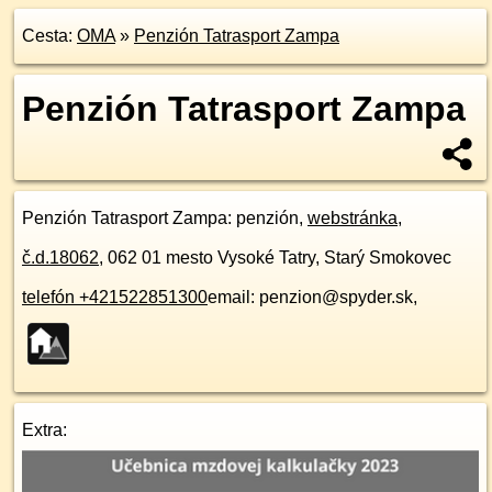
Cesta:
OMA
»
Penzión Tatrasport Zampa
Penzión Tatrasport Zampa
Penzión Tatrasport Zampa
: penzión,
webstránka
,
č.d.
18062
,
062 01
mesto Vysoké Tatry, Starý Smokovec
telefón +421522851300
email: penzion@spyder.sk,
Extra: