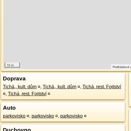
10 m
Podkladové 
Doprava
Tichá,, kult. dům
¤
,
Tichá,, kult. dům
¤
,
Tichá, rest. Fojtství
¤
,
Tichá, rest. Fojtství
¤
Auto
parkovisko
¤
,
parkovisko
¤
,
parkovisko
¤
Duchovno