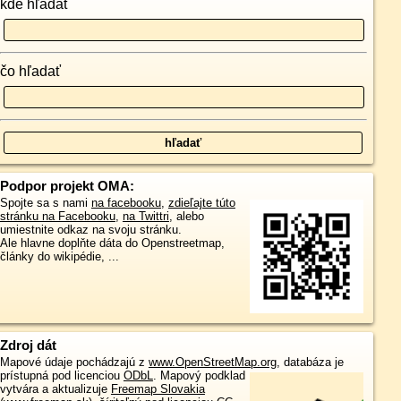
kde hľadať
čo hľadať
Podpor projekt OMA:
Spojte sa s nami
na facebooku
,
zdieľajte túto
stránku na Facebooku
,
na Twittri
, alebo
umiestnite odkaz na svoju stránku.
Ale hlavne doplňte dáta do Openstreetmap,
články do wikipédie, ...
Zdroj dát
Mapové údaje pochádzajú z
www.OpenStreetMap.org
, databáza je
prístupná pod licenciou
ODbL
.
Mapový podklad
vytvára a aktualizuje
Freemap Slovakia