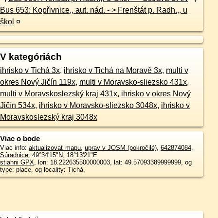
Bus 653: Kopřivnice,, aut. nád. - > Frenštát p. Radh.,, u
škol
¤
V kategóriách
ihrisko v Tichá 3x
,
ihrisko v Tichá na Moravě 3x
,
multi v
okres Nový Jičín 119x
,
multi v Moravsko-sliezsko 431x
,
multi v Moravskoslezský kraj 431x
,
ihrisko v okres Nový
Jičín 534x
,
ihrisko v Moravsko-sliezsko 3048x
,
ihrisko v
Moravskoslezský kraj 3048x
Viac o bode
Viac info:
aktualizovať mapu
,
uprav v JOSM (pokročilé)
,
642874084
,
Súradnice:
49°34'15"N
,
18°13'21"E
stiahni GPX
, lon: 18.222635500000003, lat: 49.57093389999999, og
type: place, og locality: Tichá,