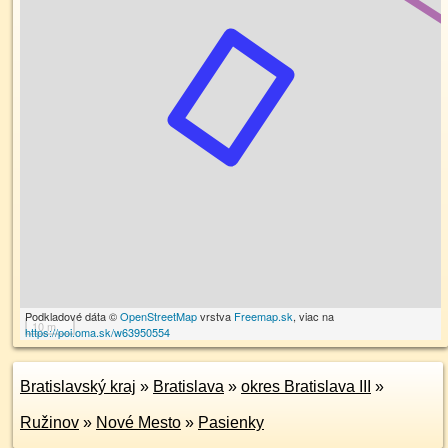
Podkladové dáta ©
OpenStreetMap
vrstva
Freemap.sk
, viac na
10 m
https://poi.oma.sk/w63950554
Bratislavský kraj
»
Bratislava
»
okres Bratislava III
»
Ružinov
»
Nové Mesto
»
Pasienky