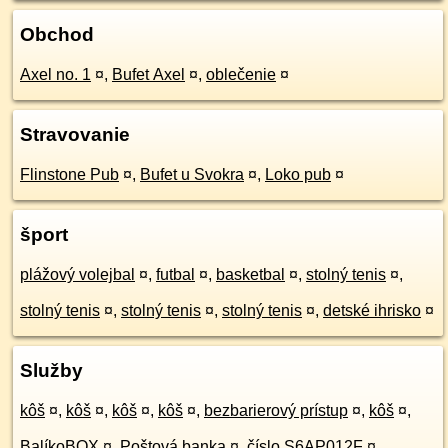
Obchod
Axel no. 1
¤
,
Bufet Axel
¤
,
oblečenie
¤
Stravovanie
Flinstone Pub
¤
,
Bufet u Svokra
¤
,
Loko pub
¤
šport
plážový volejbal
¤
,
futbal
¤
,
basketbal
¤
,
stolný tenis
¤
,
stolný tenis
¤
,
stolný tenis
¤
,
stolný tenis
¤
,
detské ihrisko
¤
Služby
kôš
¤
,
kôš
¤
,
kôš
¤
,
kôš
¤
,
bezbarierový prístup
¤
,
kôš
¤
,
BalíkoBOX
¤
,
Poštová banka
¤
,
číslo S6AP012F
¤
,