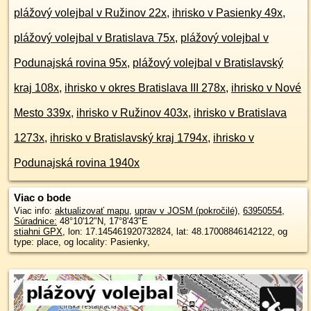
plážový volejbal v Ružinov 22x
,
ihrisko v Pasienky 49x
,
plážový volejbal v Bratislava 75x
,
plážový volejbal v
Podunajská rovina 95x
,
plážový volejbal v Bratislavský
kraj 108x
,
ihrisko v okres Bratislava III 278x
,
ihrisko v Nové
Mesto 339x
,
ihrisko v Ružinov 403x
,
ihrisko v Bratislava
1273x
,
ihrisko v Bratislavský kraj 1794x
,
ihrisko v
Podunajská rovina 1940x
Viac o bode
Viac info:
aktualizovať mapu
,
uprav v JOSM (pokročilé)
,
63950554
,
Súradnice:
48°10'12"N
,
17°8'43"E
stiahni GPX
, lon: 17.145461920732824, lat: 48.17008846142122, og
type: place, og locality: Pasienky,