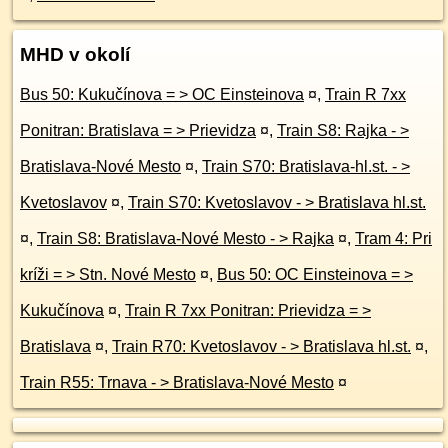
MHD v okolí
Bus 50: Kukučínova = > OC Einsteinova
¤
,
Train R 7xx
Ponitran: Bratislava = > Prievidza
¤
,
Train S8: Rajka - >
Bratislava-Nové Mesto
¤
,
Train S70: Bratislava-hl.st. - >
Kvetoslavov
¤
,
Train S70: Kvetoslavov - > Bratislava hl.st.
¤
,
Train S8: Bratislava-Nové Mesto - > Rajka
¤
,
Tram 4: Pri
kríži = > Stn. Nové Mesto
¤
,
Bus 50: OC Einsteinova = >
Kukučínova
¤
,
Train R 7xx Ponitran: Prievidza = >
Bratislava
¤
,
Train R70: Kvetoslavov - > Bratislava hl.st.
¤
,
Train R55: Trnava - > Bratislava-Nové Mesto
¤