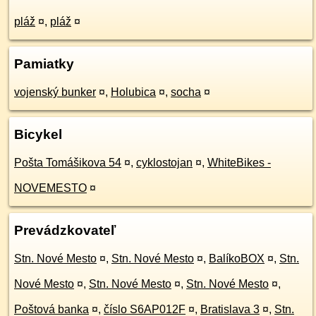
pláž
¤
,
pláž
¤
Pamiatky
vojenský bunker
¤
,
Holubica
¤
,
socha
¤
Bicykel
Pošta Tomášikova 54
¤
,
cyklostojan
¤
,
WhiteBikes -
NOVEMESTO
¤
Prevádzkovateľ
Stn. Nové Mesto
¤
,
Stn. Nové Mesto
¤
,
BalíkoBOX
¤
,
Stn.
Nové Mesto
¤
,
Stn. Nové Mesto
¤
,
Stn. Nové Mesto
¤
,
Poštová banka
¤
,
číslo S6AP012F
¤
,
Bratislava 3
¤
,
Stn.