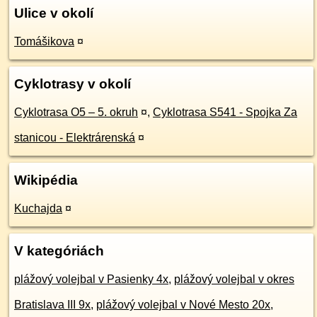
Ulice v okolí
Tomášikova
¤
Cyklotrasy v okolí
Cyklotrasa O5 – 5. okruh
¤
,
Cyklotrasa S541 - Spojka Za
stanicou - Elektrárenská
¤
Wikipédia
Kuchajda
¤
V kategóriách
plážový volejbal v Pasienky 4x
,
plážový volejbal v okres
Bratislava III 9x
,
plážový volejbal v Nové Mesto 20x
,