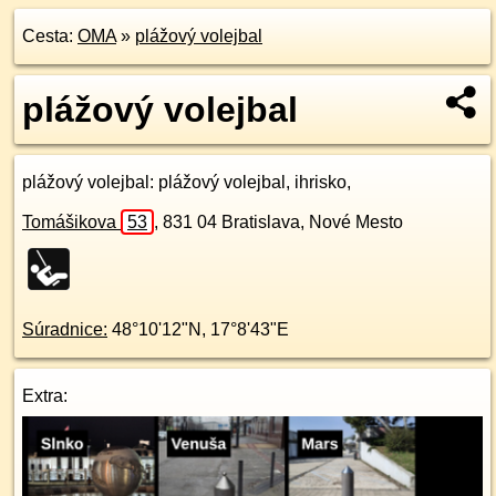
Cesta:
OMA
»
plážový volejbal
plážový volejbal
plážový volejbal
: plážový volejbal, ihrisko,
Tomášikova
53
,
831 04
Bratislava, Nové Mesto
Súradnice:
48°10'12"N
,
17°8'43"E
Extra: