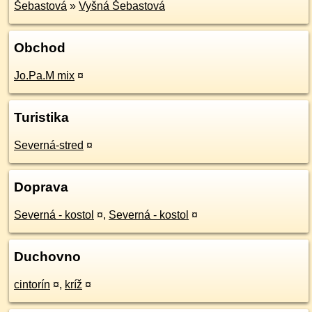
Šebastová
»
Vyšná Šebastová
Obchod
Jo.Pa.M mix
¤
Turistika
Severná-stred
¤
Doprava
Severná - kostol
¤
,
Severná - kostol
¤
Duchovno
cintorín
¤
,
kríž
¤