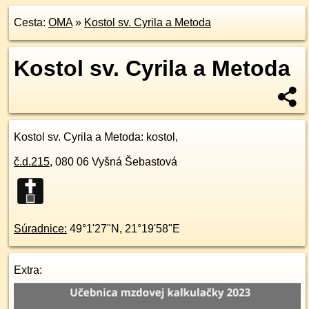
Cesta:
OMA
»
Kostol sv. Cyrila a Metoda
Kostol sv. Cyrila a Metoda
Kostol sv. Cyrila a Metoda
: kostol,
č.d.
215
,
080 06
Vyšná Šebastová
Súradnice:
49°1'27"N
,
21°19'58"E
Extra: