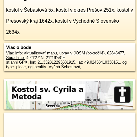
kostol v Šebastová 5x
,
kostol v okres Prešov 251x
,
kostol v
Prešovský kraj 1642x
,
kostol v Východné Slovensko
2634x
Viac o bode
Viac info:
aktualizovať mapu
,
uprav v JOSM (pokročilé)
,
62846477
,
Súradnice:
49°1'27"N
,
21°19'58"E
stiahni GPX
, lon: 21.332812293881915, lat: 49.02438410338151, og
type: place, og locality: Vyšná Šebastová,