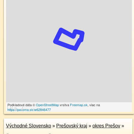
Podkladové dáta ©
OpenStreetMap
vrstva
Freemap.sk
, viac na
10 m
https://poi.oma.sk/w62846477
Východné Slovensko
»
Prešovský kraj
»
okres Prešov
»