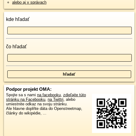
alebo aj v správach
kde hľadať
čo hľadať
Podpor projekt OMA:
Spojte sa s nami
na facebooku
,
zdieľajte túto
stránku na Facebooku
,
na Twittri
, alebo
umiestnite odkaz na svoju stránku.
Ale hlavne doplňte dáta do Openstreetmap,
články do wikipédie, ...