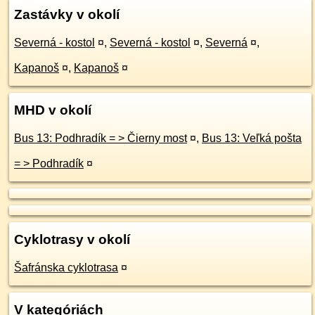
Zastávky v okolí
Severná - kostol
¤
,
Severná - kostol
¤
,
Severná
¤
,
Kapanoš
¤
,
Kapanoš
¤
MHD v okolí
Bus 13: Podhradík = > Čierny most
¤
,
Bus 13: Veľká pošta
= > Podhradík
¤
Cyklotrasy v okolí
Šafránska cyklotrasa
¤
V kategóriách