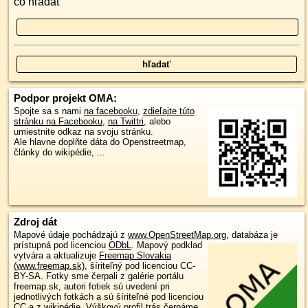
čo hľadať
Podpor projekt OMA:
Spojte sa s nami
na facebooku
,
zdieľajte túto
stránku na Facebooku
,
na Twittri
, alebo
umiestnite odkaz na svoju stránku.
Ale hlavne doplňte dáta do Openstreetmap,
články do wikipédie, ...
Zdroj dát
Mapové údaje pochádzajú z
www.OpenStreetMap.org
, databáza je
prístupná pod licenciou
ODbL
.
Mapový podklad
vytvára a aktualizuje
Freemap Slovakia
(www.freemap.sk)
, šíriteľný pod licenciou CC-
BY-SA. Fotky sme čerpali z galérie portálu
freemap.sk, autori fotiek sú uvedení pri
jednotlivých fotkách a sú šíriteľné pod licenciou
CC a z wikipédie. Výškový profil trás čerpáme