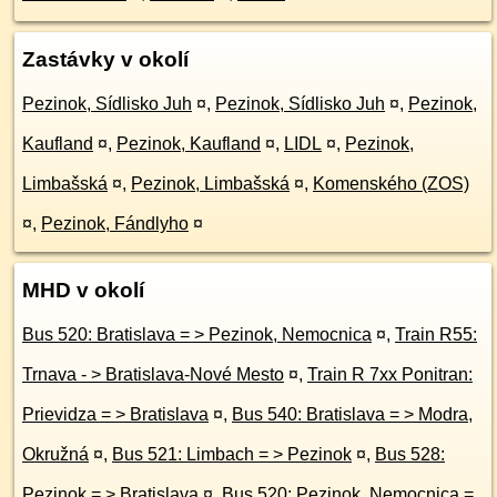
Zastávky v okolí
Pezinok, Sídlisko Juh
¤
,
Pezinok, Sídlisko Juh
¤
,
Pezinok,
Kaufland
¤
,
Pezinok, Kaufland
¤
,
LIDL
¤
,
Pezinok,
Limbašská
¤
,
Pezinok, Limbašská
¤
,
Komenského (ZOS)
¤
,
Pezinok, Fándlyho
¤
MHD v okolí
Bus 520: Bratislava = > Pezinok, Nemocnica
¤
,
Train R55:
Trnava - > Bratislava-Nové Mesto
¤
,
Train R 7xx Ponitran:
Prievidza = > Bratislava
¤
,
Bus 540: Bratislava = > Modra,
Okružná
¤
,
Bus 521: Limbach = > Pezinok
¤
,
Bus 528:
Pezinok = > Bratislava
¤
,
Bus 520: Pezinok, Nemocnica =