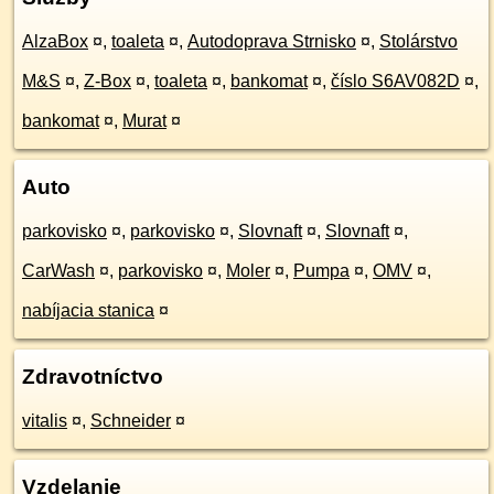
AlzaBox
¤
,
toaleta
¤
,
Autodoprava Strnisko
¤
,
Stolárstvo
M&S
¤
,
Z-Box
¤
,
toaleta
¤
,
bankomat
¤
,
číslo S6AV082D
¤
,
bankomat
¤
,
Murat
¤
Auto
parkovisko
¤
,
parkovisko
¤
,
Slovnaft
¤
,
Slovnaft
¤
,
CarWash
¤
,
parkovisko
¤
,
Moler
¤
,
Pumpa
¤
,
OMV
¤
,
nabíjacia stanica
¤
Zdravotníctvo
vitalis
¤
,
Schneider
¤
Vzdelanie