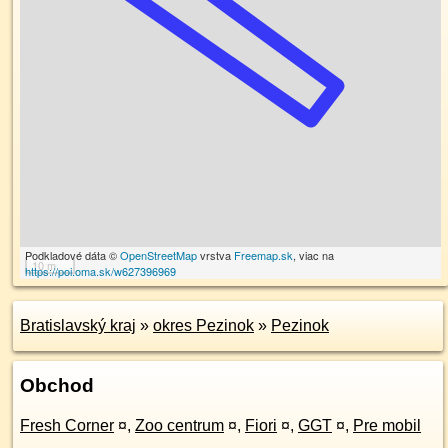
Podkladové dáta ©
OpenStreetMap
vrstva
Freemap.sk
, viac na
10 m
https://poi.oma.sk/w627396969
Bratislavský kraj
»
okres Pezinok
»
Pezinok
Obchod
Fresh Corner
¤
,
Zoo centrum
¤
,
Fiori
¤
,
GGT
¤
,
Pre mobil