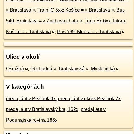
> Bratislava
¤
,
Train IC 5xx: Košice = > Bratislava
¤
,
Bus
540: Bratislava = > Zochova chata
¤
,
Train Ex 6xx Tatran:
Košice = > Bratislava
¤
,
Bus 599: Modra = > Bratislava
¤
Ulice v okolí
Okružná
¤
,
Obchodná
¤
,
Bratislavská
¤
,
Myslenická
¤
V kategóriách
predaj áut v Pezinok 4x
,
predaj áut v okres Pezinok 7x
,
predaj áut v Bratislavský kraj 162x
,
predaj áut v
Podunajská rovina 186x