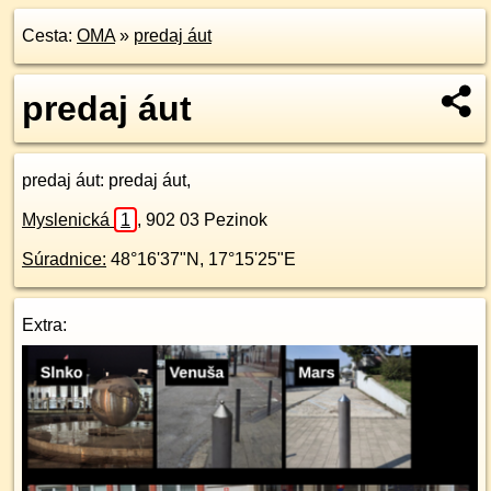
Cesta:
OMA
»
predaj áut
predaj áut
predaj áut
: predaj áut,
Myslenická
1
,
902 03
Pezinok
Súradnice:
48°16'37"N
,
17°15'25"E
Extra: