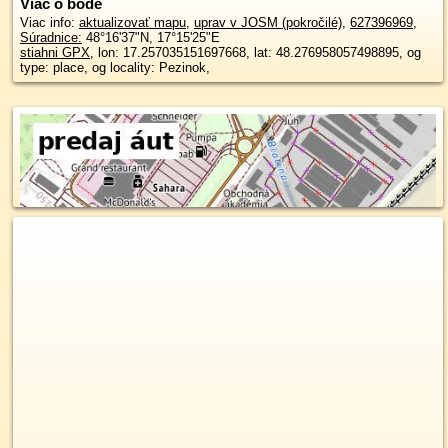
Viac o bode
Viac info:
aktualizovať mapu
,
uprav v JOSM (pokročilé)
,
627396969
,
Súradnice:
48°16'37"N
,
17°15'25"E
stiahni GPX
, lon: 17.257035151697668, lat: 48.276958057498895, og
type: place, og locality: Pezinok,