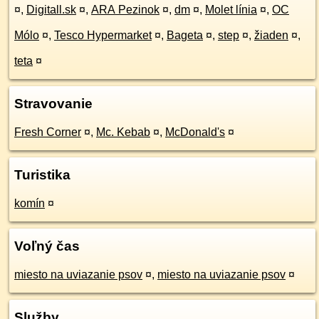
¤
,
Digitall.sk
¤
,
ARA Pezinok
¤
,
dm
¤
,
Molet línia
¤
,
OC
Mólo
¤
,
Tesco Hypermarket
¤
,
Bageta
¤
,
step
¤
,
žiaden
¤
,
teta
¤
Stravovanie
Fresh Corner
¤
,
Mc. Kebab
¤
,
McDonald's
¤
Turistika
komín
¤
Voľný čas
miesto na uviazanie psov
¤
,
miesto na uviazanie psov
¤
Služby