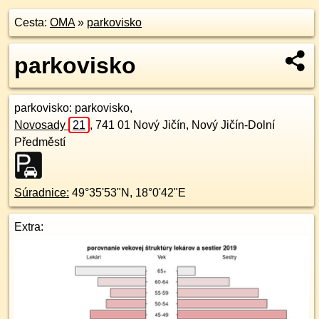
Cesta:
OMA
»
parkovisko
parkovisko
parkovisko
: parkovisko,
Novosady
21
,
741 01
Nový Jičín, Nový Jičín-Dolní
Předměstí
Súradnice:
49°35'53"N
,
18°0'42"E
Extra: