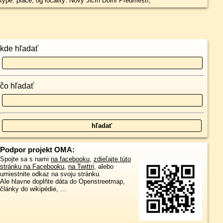
type: place, og locality: Nový Jičín Dolní Předměstí,
kde hľadať
čo hľadať
Podpor projekt OMA:
Spojte sa s nami
na facebooku
,
zdieľajte túto
stránku na Facebooku
,
na Twittri
, alebo
umiestnite odkaz na svoju stránku.
Ale hlavne doplňte dáta do Openstreetmap,
články do wikipédie, ...