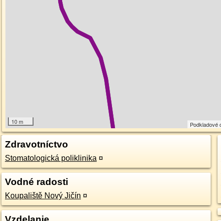
10 m
Podkladové 
Zdravotníctvo
Stomatologická poliklinika
¤
Vodné radosti
Koupaliště Nový Jičín
¤
Vzdelanie