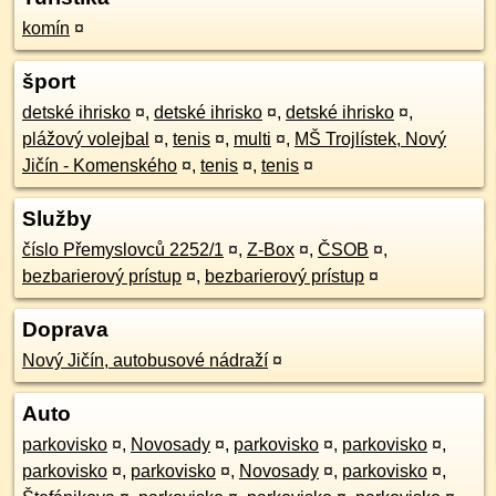
komín
¤
šport
detské ihrisko
¤
,
detské ihrisko
¤
,
detské ihrisko
¤
,
plážový volejbal
¤
,
tenis
¤
,
multi
¤
,
MŠ Trojlístek, Nový
Jičín - Komenského
¤
,
tenis
¤
,
tenis
¤
Služby
číslo Přemyslovců 2252/1
¤
,
Z-Box
¤
,
ČSOB
¤
,
bezbarierový prístup
¤
,
bezbarierový prístup
¤
Doprava
Nový Jičín, autobusové nádraží
¤
Auto
parkovisko
¤
,
Novosady
¤
,
parkovisko
¤
,
parkovisko
¤
,
parkovisko
¤
,
parkovisko
¤
,
Novosady
¤
,
parkovisko
¤
,