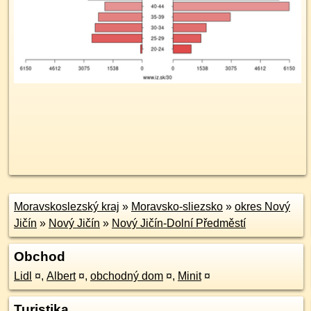
Moravskoslezský kraj
»
Moravsko-sliezsko
»
okres Nový
Jičín
»
Nový Jičín
»
Nový Jičín-Dolní Předměstí
Obchod
Lidl
¤
,
Albert
¤
,
obchodný dom
¤
,
Minit
¤
Turistika