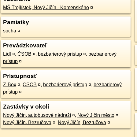
MŠ Trojlístek, Nový Jičín - Komenského
¤
Pamiatky
socha
¤
Prevádzkovateľ
Lidl
¤
,
ČSOB
¤
,
bezbarierový prístup
¤
,
bezbarierový
prístup
¤
Prístupnosť
Z-Box
¤
,
ČSOB
¤
,
bezbarierový prístup
¤
,
bezbarierový
prístup
¤
Zastávky v okolí
Nový Jičín, autobusové nádraží
¤
,
Nový Jičín město
¤
,
Nový Jičín, Bezručova
¤
,
Nový Jičín, Bezručova
¤