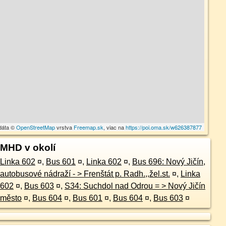
dáta ©
OpenStreetMap
vrstva
Freemap.sk
, viac na
https://poi.oma.sk/w626387877
MHD v okolí
Linka 602
¤
,
Bus 601
¤
,
Linka 602
¤
,
Bus 696: Nový Jičín,
autobusové nádraží - > Frenštát p. Radh.,,žel.st.
¤
,
Linka
602
¤
,
Bus 603
¤
,
S34: Suchdol nad Odrou = > Nový Jičín
město
¤
,
Bus 604
¤
,
Bus 601
¤
,
Bus 604
¤
,
Bus 603
¤