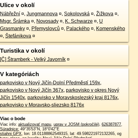
Ulice v okolí
Nábřežní
¤
,
Jungmannova
¤
,
Sokolovská
¤
,
Žižkova
¤
,
Msgr. Šrámka
¤
,
Novosady
¤
,
K. Schwarze
¤
,
U
Grasmanky
¤
,
Přemyslovců
¤
,
Palackého
¤
,
Komenského
¤
,
Štefánikova
¤
Turistika v okolí
[Č] Štramberk - Velký Javorník
¤
V kategóriách
parkovisko v Nový Jičín-Dolní Předměstí 159x
,
parkovisko v Nový Jičín 367x
,
parkovisko v okres Nový
Jičín 1540x
,
parkovisko v Moravskoslezský kraj 8176x
,
parkovisko v Moravsko-sliezsko 8176x
Viac o bode
Viac info:
aktualizovať mapu
,
uprav v JOSM (pokročilé)
,
626387877
,
Súradnice:
49°35'53"N
,
18°0'42"E
stiahni GPX
, lon: 18.01188862549315, lat: 49.598221972132265, og