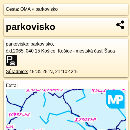
Cesta:
OMA
»
parkovisko
parkovisko
parkovisko
: parkovisko,
č.d.
2065
,
040 15
Košice, Košice - mestská časť Šaca
Súradnice:
48°35'28"N
,
21°10'42"E
Extra: