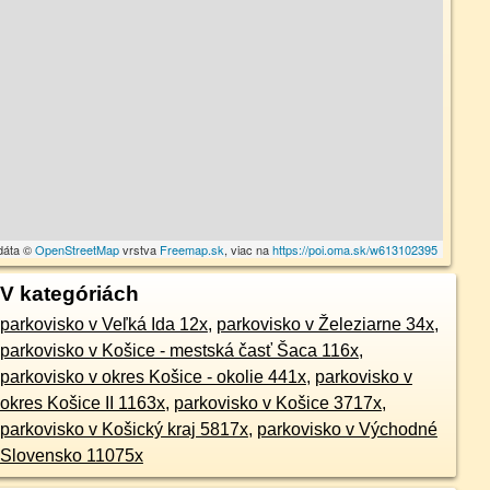
dáta ©
OpenStreetMap
vrstva
Freemap.sk
, viac na
https://poi.oma.sk/w613102395
V kategóriách
parkovisko v Veľká Ida 12x
,
parkovisko v Železiarne 34x
,
parkovisko v Košice - mestská časť Šaca 116x
,
parkovisko v okres Košice - okolie 441x
,
parkovisko v
okres Košice II 1163x
,
parkovisko v Košice 3717x
,
parkovisko v Košický kraj 5817x
,
parkovisko v Východné
Slovensko 11075x